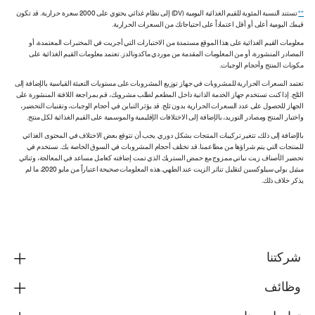
**
تستند النسبة المئوية للقيم الغذائية اليومية (DV) إلى نظام غذائي يحتوي على 2000 سعرة حرارية. قد تكون
قيمك اليومية أعلى أو أقل اعتماداً على احتياجاتك من السعرات الحرارية.
معلومات القيم الغذائية على هذا الموقع مستمدة من الاختبارات التي أجريت في المختبرات المعتمدة، أو
المصادر المنشورة، أو من المعلومات المقدمة من موردي ماكدونالدز. تعتمد معلومات القيم الغذائية على
مكونات المنتج وأحجام الوجبات.
تعتمد السعرات الحرارية للمشروبات في جهاز توزيع المشروبات على مستويات التعبئة القياسية بالإضافة إلى
الثلج. إذا كنت تستخدم جهاز الخدمة الذاتية داخل المطعم لطلب مشروبك، قم بمراجعة اللافتة المنشورة على
الجهاز للحصول على عدد السعرات الحرارية بدون ثلج. قد يؤثر التباين في أحجام الوجبات، وتقنيات التحضير،
واختبار المنتج ومصادر التوريد، بالإضافة إلى الاختلافات الإقليمية والموسمية على القيم الغذائية لكل منتج.
بالإضافة إلى ذلك، تتغير تركيبات المنتجات بشكل دوري. يجب أن تتوقع بعض الاختلاف في المحتوى الغذائي
للمنتجات التي يتم شراؤها من مطاعمنا. قد تختلف أحجام المشروبات في السوق الخاصة بك. نستخدم في
تحضير الأصناف زيت نباتي ممزوج مع حمض الستريك الذي تمت إضافته كعامل مساعد في المعالجة، وثنائي
ميثيل بولي سيلوكسين لتقليل تناثر الزيت عند الطهي. هذه المعلومات صحيحة اعتباراً من مايو 2020، ما لم
يذكر خلاف ذلك.
شركتنا
وظائف