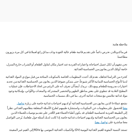
ملاحظة هامة:
في ماكدونالدز، نحرص دائماً على تقديم قائمة طعام عالية الجودة وذات مذاق رائع لعملائنا في كل مرة يزورون
مطاعمنا.
نحن نتفهم أن لكل عميل احتياجاته واعتباراته الفردية عند اختيار مكان لتناول الطعام أو الشراب خارج المنزل،
خاصة أولئك الذين يعانون من الحساسية الغذائية.
كجزء من التزامنا اتجاهك، نقدم لك أحدث المعلومات الخاصة بالمكونات المتاحة من قبل مورّدي المواد الغذائية
لدينا لأنواع الحساسية الثمانية الأكثر شيوعاً، حتى يتمكن ضيوفنا الذين يعانون من الحساسية الغذائية من تحديد
اختيارات مدروسة للطعام. ومع ذلك، نريدك أيضاً أن تعرف أنه على الرغم من اتخاذ الاحتياطات، فإن عمليات
المطبخ العادية قد تنطوي على بعض مناطق الطهي والتحضير المشتركة، والمعدات والأواني، وإمكانية وجود
مواد غذائية تتلامس مع منتجات غذائية أخرى، بما في ذلك مسببات الحساسية.
نشجع عملاءنا الذين يعانون من الحساسية الغذائية أو لديهم احتياجات غذائية خاصة على زيارة
تواصل
معنا
للحصول على معلومات عن المكونات، واستشارة طبيبهم لطرح الأسئلة المتعلقة بنظامهم الغذائي. نظراً
إلى الطبيعة الفردية لحساسية الطعام، قد يكون أطباء العملاء هم الأقدر على تقديم توصيات للعملاء الذين
يعانون من الحساسية الغذائية ولديهم احتياجات غذائية خاصة. إذا كانت لديك أسئلة حول طعامنا، يُرجى التواصل
معنا مباشرة على
تواصل معنا
.
تستند النسبة المئوية للقيم الغذائية اليومية (DV) والكميات الغذائية الموصى بها RDIs إلى القيم غير المقيدة.