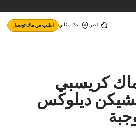
اختر
حدّد مكاني
اطلب من ماك توصيل
اك كريسبي
شيكن ديلوكس
جبة