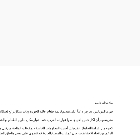
ملاحظة هامة:
في ماكدونالدز، نحرص دائماً على تقديم قائمة طعام عالية الجودة وذات مذاق رائع لعملائ
نحن نتفهم أن لكل عميل احتياجاته واعتباراته الفردية عند اختيار مكان لتناول الطعام أو ا
كجزء من التزامنا اتجاهك، نقدم لك أحدث المعلومات الخاصة بالمكونات المتاحة من قبل مورّ
الرغم من اتخاذ الاحتياطات، فإن عمليات المطبخ العادية قد تنطوي على بعض مناطق الطه