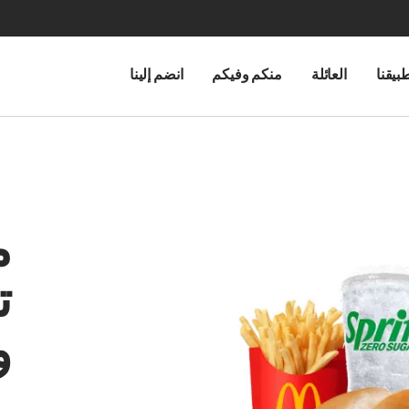
بيقنا
العائلة
منكم وفيكم
انضم إلينا
م
ت
و