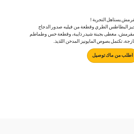
رمش يستاهل التجربة !
بز البطاطس الطري وقطعة من فيليه صدور الدجاج
مقرمش، مغطى بجبنة شيدر ذايبة، وقطعة خس وطماطم
زجة، تكتمل بصوص المايونيز المدخن اللذيذ.
اطلب من ماك توصيل