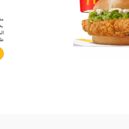
مق
بخ
ال
طا