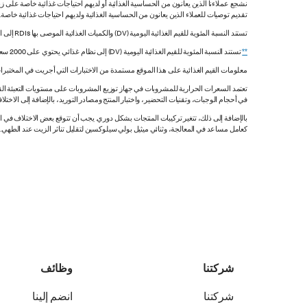
نشجع عملاءنا الذين يعانون من الحساسية الغذائية أو لديهم احتياجات غذائية خاصة على زي
تقديم توصيات للعملاء الذين يعانون من الحساسية الغذائية ولديهم احتياجات غذائية خاصة
تستند النسبة المئوية للقيم الغذائية اليومية (DV) والكميات الغذائية الموصى بها RDIs إلى القيم غير المقيدة.
**
تستند النسبة المئوية للقيم الغذائية اليومية (DV) إلى نظام غذائي يحتوي على 2000 سعرة حرارية. قد تكون قيمك اليومية أعلى أو أقل اعتماداً على احتياجاتك من السعرات الحرارية.
معلومات القيم الغذائية على هذا الموقع مستمدة من الاختبارات التي أجريت في المختبرات
تعتمد السعرات الحرارية للمشروبات في جهاز توزيع المشروبات على مستويات التعبئة القي
في أحجام الوجبات، وتقنيات التحضير، واختبار المنتج ومصادر التوريد، بالإضافة إلى الاختلاف
بالإضافة إلى ذلك، تتغير تركيبات المنتجات بشكل دوري. يجب أن تتوقع بعض الاختلاف ف
كعامل مساعد في المعالجة، وثنائي ميثيل بولي سيلوكسين لتقليل تناثر الزيت عند الطهي. هذه المعلومات صحيح
شركتنا
وظائف
شركتنا
انضم إلينا