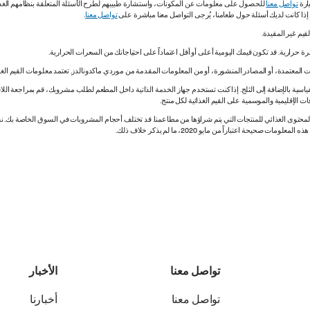
ارة
تواصل معنا
للحصول على معلومات عن المكونات، واستشارة طبيبهم لطرح الأسئلة المتعلقة بنظامهم الغذائي.
. إذا كانت لديك أسئلة حول طعامنا، يُرجى التواصل معنا مباشرة على
تواصل معنا
.
 المعتمدة، أو المصادر المنشورة، أو من المعلومات المقدمة من موردي ماكدونالدز. تعتمد معلومات القيم الغذ
اسية بالإضافة إلى الثلج. إذا كنت تستخدم جهاز الخدمة الذاتية داخل المطعم لطلب مشروبك، قم بمراجعة اللاف
ات الإقليمية والموسمية على القيم الغذائية لكل منتج.
ي المحتوى الغذائي للمنتجات التي يتم شراؤها من مطاعمنا. قد تختلف أحجام المشروبات في السوق الخاصة ب
ة اعتباراً من مايو 2020، ما لم يذكر خلاف ذلك.
تواصل معنا
الأخبار
تواصل معنا
أخبارنا