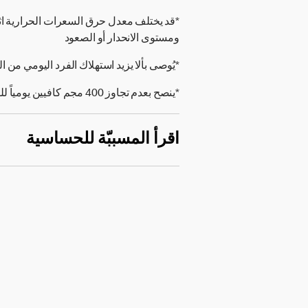
*قد يختلف معدل حرق السعرات الحرارية ا
ومستوى الانحدار أو الصعود
*يُوصى بألا يزيد استهلاك الفرد اليومي من الملح على 5 جرامات (000
*ينصح بعدم تجاوز 400 مجم كافيين يومياً للفرد البالغ.
اقرأ المسببّة للحساسية