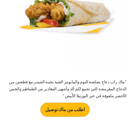
"ماك راب دجاج بصلصة الثوم والمايونيز الغنية بجبنة الشيدر مع قطعتين من
الدجاج المقرمشة التي تجمع لكم ألذ وأشهى المقادير من الطماطم والخس
الأخضر ملفوفة في خبز التورتيلا الأبيض "
اطلب من ماك توصيل