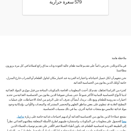
579 كيلو سعرة حرارية
579 سعرة حرارية
ملاحظة هامة:
في ماكدونالدز، نحرص دائماً على تقديم قائمة طعام عالية الجودة وذات مذاق رائع لعملائنا في كل مرة يزورون
مطاعمنا.
نحن نتفهم أن لكل عميل احتياجاته واعتباراته الفردية عند اختيار مكان لتناول الطعام أو الشراب خارج المنزل،
خاصة أولئك الذين يعانون من الحساسية الغذائية.
كجزء من التزامنا اتجاهك، نقدم لك أحدث المعلومات الخاصة بالمكونات المتاحة من قبل مورّدي المواد الغذائية
لدينا لأنواع الحساسية الثمانية الأكثر شيوعاً، حتى يتمكن ضيوفنا الذين يعانون من الحساسية الغذائية من تحديد
اختيارات مدروسة للطعام. ومع ذلك، نريدك أيضاً أن تعرف أنه على الرغم من اتخاذ الاحتياطات، فإن عمليات
المطبخ العادية قد تنطوي على بعض مناطق الطهي والتحضير المشتركة، والمعدات والأواني، وإمكانية وجود
مواد غذائية تتلامس مع منتجات غذائية أخرى، بما في ذلك مسببات الحساسية.
نشجع عملاءنا الذين يعانون من الحساسية الغذائية أو لديهم احتياجات غذائية خاصة على زيارة
تواصل
معنا
للحصول على معلومات عن المكونات، واستشارة طبيبهم لطرح الأسئلة المتعلقة بنظامهم الغذائي. نظراً
إلى الطبيعة الفردية لحساسية الطعام، قد يكون أطباء العملاء هم الأقدر على تقديم توصيات للعملاء الذين