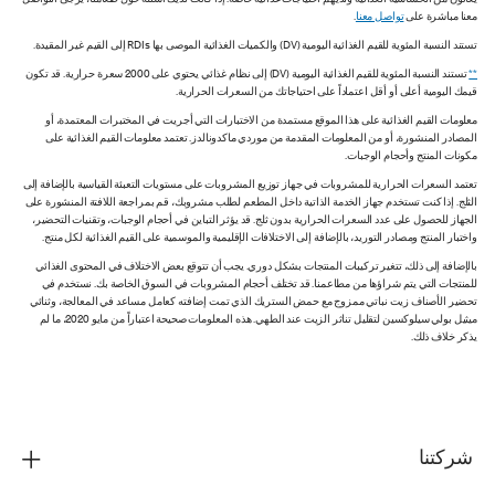
يعانون من الحساسية الغذائية ولديهم احتياجات غذائية خاصة. إذا كانت لديك أسئلة حول طعامنا، يُرجى التواصل
معنا مباشرة على
تواصل معنا
.
تستند النسبة المئوية للقيم الغذائية اليومية (DV) والكميات الغذائية الموصى بها RDIs إلى القيم غير المقيدة.
**
تستند النسبة المئوية للقيم الغذائية اليومية (DV) إلى نظام غذائي يحتوي على 2000 سعرة حرارية. قد تكون
قيمك اليومية أعلى أو أقل اعتماداً على احتياجاتك من السعرات الحرارية.
معلومات القيم الغذائية على هذا الموقع مستمدة من الاختبارات التي أجريت في المختبرات المعتمدة، أو
المصادر المنشورة، أو من المعلومات المقدمة من موردي ماكدونالدز. تعتمد معلومات القيم الغذائية على
مكونات المنتج وأحجام الوجبات.
تعتمد السعرات الحرارية للمشروبات في جهاز توزيع المشروبات على مستويات التعبئة القياسية بالإضافة إلى
الثلج. إذا كنت تستخدم جهاز الخدمة الذاتية داخل المطعم لطلب مشروبك، قم بمراجعة اللافتة المنشورة على
الجهاز للحصول على عدد السعرات الحرارية بدون ثلج. قد يؤثر التباين في أحجام الوجبات، وتقنيات التحضير،
واختبار المنتج ومصادر التوريد، بالإضافة إلى الاختلافات الإقليمية والموسمية على القيم الغذائية لكل منتج.
بالإضافة إلى ذلك، تتغير تركيبات المنتجات بشكل دوري. يجب أن تتوقع بعض الاختلاف في المحتوى الغذائي
للمنتجات التي يتم شراؤها من مطاعمنا. قد تختلف أحجام المشروبات في السوق الخاصة بك. نستخدم في
تحضير الأصناف زيت نباتي ممزوج مع حمض الستريك الذي تمت إضافته كعامل مساعد في المعالجة، وثنائي
ميثيل بولي سيلوكسين لتقليل تناثر الزيت عند الطهي. هذه المعلومات صحيحة اعتباراً من مايو 2020، ما لم
يذكر خلاف ذلك.
شركتنا