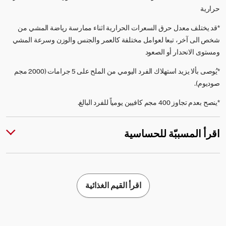
حرارية
*قد يختلف معدل حرق السعرات الحرارية اثناء ممارسة رياضة المشي من
شخص الى آخر، تبعا لعوامل مختلفة كالعمر والجنس والوزن وسرعة المشي
ومستوى الانحدار أو الصعود
*يُوصى بألا يزيد استهلاك الفرد اليومي من الملح على 5 جرامات (2000 مجم
صوديوم).
*ينصح بعدم تجاوز 400 مجم كافيين يومياً للفرد البالغ.
اقرأ المسببّة للحساسية
اقرأ القيم الغذائية