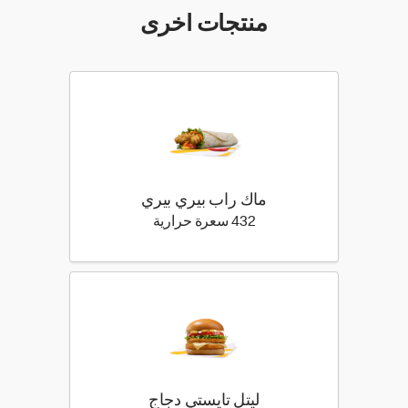
منتجات اخرى
ماك راب بيري بيري
432 كيلو سعرة حرارية
432 سعرة حرارية
ليتل تايستي دجاج