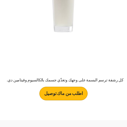
كل رشفة ترسم البسمة على وجهك وتغذّي جسمك بالكالسيوم وفيتامين دي.
اطلب من ماك توصيل