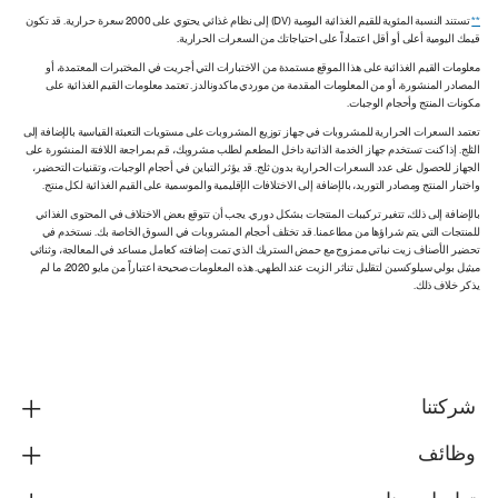
**
تستند النسبة المئوية للقيم الغذائية اليومية (DV) إلى نظام غذائي يحتوي على 2000 سعرة حرارية. قد تكون
قيمك اليومية أعلى أو أقل اعتماداً على احتياجاتك من السعرات الحرارية.
معلومات القيم الغذائية على هذا الموقع مستمدة من الاختبارات التي أجريت في المختبرات المعتمدة، أو
المصادر المنشورة، أو من المعلومات المقدمة من موردي ماكدونالدز. تعتمد معلومات القيم الغذائية على
مكونات المنتج وأحجام الوجبات.
تعتمد السعرات الحرارية للمشروبات في جهاز توزيع المشروبات على مستويات التعبئة القياسية بالإضافة إلى
الثلج. إذا كنت تستخدم جهاز الخدمة الذاتية داخل المطعم لطلب مشروبك، قم بمراجعة اللافتة المنشورة على
الجهاز للحصول على عدد السعرات الحرارية بدون ثلج. قد يؤثر التباين في أحجام الوجبات، وتقنيات التحضير،
واختبار المنتج ومصادر التوريد، بالإضافة إلى الاختلافات الإقليمية والموسمية على القيم الغذائية لكل منتج.
بالإضافة إلى ذلك، تتغير تركيبات المنتجات بشكل دوري. يجب أن تتوقع بعض الاختلاف في المحتوى الغذائي
للمنتجات التي يتم شراؤها من مطاعمنا. قد تختلف أحجام المشروبات في السوق الخاصة بك. نستخدم في
تحضير الأصناف زيت نباتي ممزوج مع حمض الستريك الذي تمت إضافته كعامل مساعد في المعالجة، وثنائي
ميثيل بولي سيلوكسين لتقليل تناثر الزيت عند الطهي. هذه المعلومات صحيحة اعتباراً من مايو 2020، ما لم
يذكر خلاف ذلك.
شركتنا
وظائف