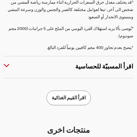
*قد يختلف معدل حرق السعرات الحرارية اثناء ممارسة رياضة المشي من
شخص الى آخر، تبعا لعوامل مختلفة كالعمر والجنس والوزن وسرعة المشي
ومستوى الانحدار أو الصعود
*يُوصى بألا يزيد استهلاك الفرد اليومي من الملح على 5 جرامات (2000 مجم
صوديوم).
*ينصح بعدم تجاوز 400 مجم كافيين يومياً للفرد البالغ.
اقرأ المسببّة للحساسية
اقرأ القيم الغذائية
منتجات اخرى