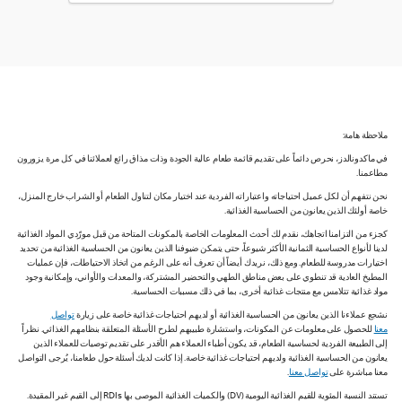
ملاحظة هامة:
في ماكدونالدز، نحرص دائماً على تقديم قائمة طعام عالية الجودة وذات مذاق رائع لعملائنا في كل مرة يزورون
مطاعمنا.
نحن نتفهم أن لكل عميل احتياجاته واعتباراته الفردية عند اختيار مكان لتناول الطعام أو الشراب خارج المنزل،
خاصة أولئك الذين يعانون من الحساسية الغذائية.
كجزء من التزامنا اتجاهك، نقدم لك أحدث المعلومات الخاصة بالمكونات المتاحة من قبل مورّدي المواد الغذائية
لدينا لأنواع الحساسية الثمانية الأكثر شيوعاً، حتى يتمكن ضيوفنا الذين يعانون من الحساسية الغذائية من تحديد
اختيارات مدروسة للطعام. ومع ذلك، نريدك أيضاً أن تعرف أنه على الرغم من اتخاذ الاحتياطات، فإن عمليات
المطبخ العادية قد تنطوي على بعض مناطق الطهي والتحضير المشتركة، والمعدات والأواني، وإمكانية وجود
مواد غذائية تتلامس مع منتجات غذائية أخرى، بما في ذلك مسببات الحساسية.
نشجع عملاءنا الذين يعانون من الحساسية الغذائية أو لديهم احتياجات غذائية خاصة على زيارة
تواصل
معنا
للحصول على معلومات عن المكونات، واستشارة طبيبهم لطرح الأسئلة المتعلقة بنظامهم الغذائي. نظراً
إلى الطبيعة الفردية لحساسية الطعام، قد يكون أطباء العملاء هم الأقدر على تقديم توصيات للعملاء الذين
يعانون من الحساسية الغذائية ولديهم احتياجات غذائية خاصة. إذا كانت لديك أسئلة حول طعامنا، يُرجى التواصل
معنا مباشرة على
تواصل معنا
.
تستند النسبة المئوية للقيم الغذائية اليومية (DV) والكميات الغذائية الموصى بها RDIs إلى القيم غير المقيدة.