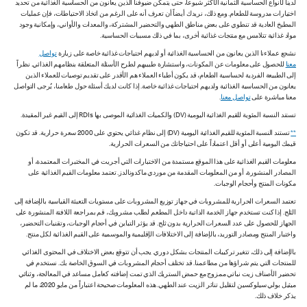
لدينا لأنواع الحساسية الثمانية الأكثر شيوعاً، حتى يتمكن ضيوفنا الذين يعانون من الحساسية الغذائية من تحديد
اختيارات مدروسة للطعام. ومع ذلك، نريدك أيضاً أن تعرف أنه على الرغم من اتخاذ الاحتياطات، فإن عمليات
المطبخ العادية قد تنطوي على بعض مناطق الطهي والتحضير المشتركة، والمعدات والأواني، وإمكانية وجود
مواد غذائية تتلامس مع منتجات غذائية أخرى، بما في ذلك مسببات الحساسية.
نشجع عملاءنا الذين يعانون من الحساسية الغذائية أو لديهم احتياجات غذائية خاصة على زيارة
تواصل
معنا
للحصول على معلومات عن المكونات، واستشارة طبيبهم لطرح الأسئلة المتعلقة بنظامهم الغذائي. نظراً
إلى الطبيعة الفردية لحساسية الطعام، قد يكون أطباء العملاء هم الأقدر على تقديم توصيات للعملاء الذين
يعانون من الحساسية الغذائية ولديهم احتياجات غذائية خاصة. إذا كانت لديك أسئلة حول طعامنا، يُرجى التواصل
معنا مباشرة على
تواصل معنا
.
تستند النسبة المئوية للقيم الغذائية اليومية (DV) والكميات الغذائية الموصى بها RDIs إلى القيم غير المقيدة.
**
تستند النسبة المئوية للقيم الغذائية اليومية (DV) إلى نظام غذائي يحتوي على 2000 سعرة حرارية. قد تكون
قيمك اليومية أعلى أو أقل اعتماداً على احتياجاتك من السعرات الحرارية.
معلومات القيم الغذائية على هذا الموقع مستمدة من الاختبارات التي أجريت في المختبرات المعتمدة، أو
المصادر المنشورة، أو من المعلومات المقدمة من موردي ماكدونالدز. تعتمد معلومات القيم الغذائية على
مكونات المنتج وأحجام الوجبات.
تعتمد السعرات الحرارية للمشروبات في جهاز توزيع المشروبات على مستويات التعبئة القياسية بالإضافة إلى
الثلج. إذا كنت تستخدم جهاز الخدمة الذاتية داخل المطعم لطلب مشروبك، قم بمراجعة اللافتة المنشورة على
الجهاز للحصول على عدد السعرات الحرارية بدون ثلج. قد يؤثر التباين في أحجام الوجبات، وتقنيات التحضير،
واختبار المنتج ومصادر التوريد، بالإضافة إلى الاختلافات الإقليمية والموسمية على القيم الغذائية لكل منتج.
بالإضافة إلى ذلك، تتغير تركيبات المنتجات بشكل دوري. يجب أن تتوقع بعض الاختلاف في المحتوى الغذائي
للمنتجات التي يتم شراؤها من مطاعمنا. قد تختلف أحجام المشروبات في السوق الخاصة بك. نستخدم في
تحضير الأصناف زيت نباتي ممزوج مع حمض الستريك الذي تمت إضافته كعامل مساعد في المعالجة، وثنائي
ميثيل بولي سيلوكسين لتقليل تناثر الزيت عند الطهي. هذه المعلومات صحيحة اعتباراً من مايو 2020، ما لم
يذكر خلاف ذلك.