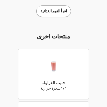
اقرأ القيم الغذائية
منتجات اخرى
حليب الفراولة
174 كيلو سعرة حرارية
174 سعرة حرارية