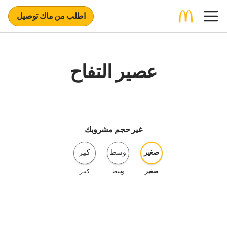
اطلب من ماك توصيل
عصير التفاح
غير حجم مشروبك
صغير
وسط
كبير
صغير
وسط
كبير