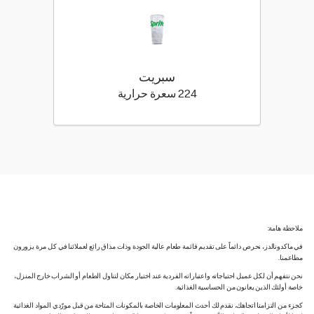
سبريت
224 كيلو سعرة حرارية
224 سعرة حرارية
ملاحظة هامة:
في ماكدونالدز، نحرص دائماً على تقديم قائمة طعام عالية الجودة وذات مذاق رائع لعملائنا في كل مرة يزورون
مطاعمنا.
نحن نتفهم أن لكل عميل احتياجاته واعتباراته الفردية عند اختيار مكان لتناول الطعام أو الشراب خارج المنزل،
خاصة أولئك الذين يعانون من الحساسية الغذائية.
كجزء من التزامنا اتجاهك، نقدم لك أحدث المعلومات الخاصة بالمكونات المتاحة من قبل مورّدي المواد الغذائية