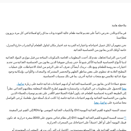
ملاحظة هامة:
في ماكدونالدز، نحرص دائماً على تقديم قائمة طعام عالية الجودة وذات مذاق رائع لعملائنا في كل مرة يزورون
مطاعمنا.
نحن نتفهم أن لكل عميل احتياجاته واعتباراته الفردية عند اختيار مكان لتناول الطعام أو الشراب خارج المنزل،
خاصة أولئك الذين يعانون من الحساسية الغذائية.
كجزء من التزامنا اتجاهك، نقدم لك أحدث المعلومات الخاصة بالمكونات المتاحة من قبل مورّدي المواد الغذائية
لدينا لأنواع الحساسية الثمانية الأكثر شيوعاً، حتى يتمكن ضيوفنا الذين يعانون من الحساسية الغذائية من تحديد
اختيارات مدروسة للطعام. ومع ذلك، نريدك أيضاً أن تعرف أنه على الرغم من اتخاذ الاحتياطات، فإن عمليات
المطبخ العادية قد تنطوي على بعض مناطق الطهي والتحضير المشتركة، والمعدات والأواني، وإمكانية وجود
مواد غذائية تتلامس مع منتجات غذائية أخرى، بما في ذلك مسببات الحساسية.
نشجع عملاءنا الذين يعانون من الحساسية الغذائية أو لديهم احتياجات غذائية خاصة على زيارة
تواصل
معنا
للحصول على معلومات عن المكونات، واستشارة طبيبهم لطرح الأسئلة المتعلقة بنظامهم الغذائي. نظراً
إلى الطبيعة الفردية لحساسية الطعام، قد يكون أطباء العملاء هم الأقدر على تقديم توصيات للعملاء الذين
يعانون من الحساسية الغذائية ولديهم احتياجات غذائية خاصة. إذا كانت لديك أسئلة حول طعامنا، يُرجى التواصل
معنا مباشرة على
تواصل معنا
.
تستند النسبة المئوية للقيم الغذائية اليومية (DV) والكميات الغذائية الموصى بها RDIs إلى القيم غير المقيدة.
**
تستند النسبة المئوية للقيم الغذائية اليومية (DV) إلى نظام غذائي يحتوي على 2000 سعرة حرارية. قد تكون
قيمك اليومية أعلى أو أقل اعتماداً على احتياجاتك من السعرات الحرارية.
معلومات القيم الغذائية على هذا الموقع مستمدة من الاختبارات التي أجريت في المختبرات المعتمدة، أو