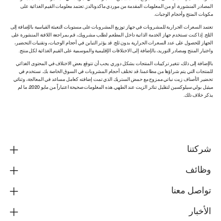
المصادر المنشورة، أو من المعلومات المقدمة من موردي ماكدونالدز. تعتمد معلومات القيم الغذائية على
مكونات المنتج وأحجام الوجبات.
تعتمد السعرات الحرارية للمشروبات في جهاز توزيع المشروبات على مستويات التعبئة القياسية بالإضافة إلى
الثلج. إذا كنت تستخدم جهاز الخدمة الذاتية داخل المطعم لطلب مشروبك، قم بمراجعة اللافتة المنشورة على
الجهاز للحصول على عدد السعرات الحرارية بدون ثلج. قد يؤثر التباين في أحجام الوجبات، وتقنيات التحضير،
واختبار المنتج ومصادر التوريد، بالإضافة إلى الاختلافات الإقليمية والموسمية على القيم الغذائية لكل منتج.
بالإضافة إلى ذلك، تتغير تركيبات المنتجات بشكل دوري. يجب أن تتوقع بعض الاختلاف في المحتوى الغذائي
للمنتجات التي يتم شراؤها من مطاعمنا. قد تختلف أحجام المشروبات في السوق الخاصة بك. نستخدم في
تحضير الأصناف زيت نباتي ممزوج مع حمض الستريك الذي تمت إضافته كعامل مساعد في المعالجة، وثنائي
ميثيل بولي سيلوكسين لتقليل تناثر الزيت عند الطهي. هذه المعلومات صحيحة اعتباراً من مايو 2020، ما لم
يذكر خلاف ذلك.
شركتنا
وظائف
تواصل معنا
الأخبار