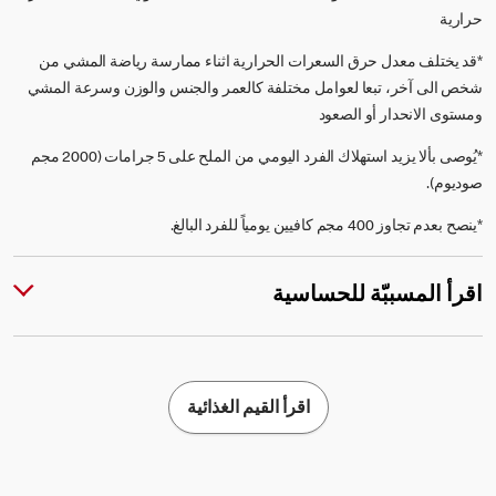
حرارية
*قد يختلف معدل حرق السعرات الحرارية اثناء ممارسة رياضة المشي من
شخص الى آخر، تبعا لعوامل مختلفة كالعمر والجنس والوزن وسرعة المشي
ومستوى الانحدار أو الصعود
*يُوصى بألا يزيد استهلاك الفرد اليومي من الملح على 5 جرامات (2000 مجم
صوديوم).
*ينصح بعدم تجاوز 400 مجم كافيين يومياً للفرد البالغ.
اقرأ المسببّة للحساسية
اقرأ القيم الغذائية