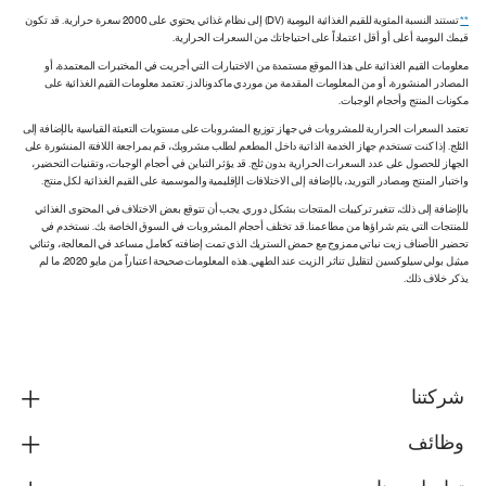
**
تستند النسبة المئوية للقيم الغذائية اليومية (DV) إلى نظام غذائي يحتوي على 2000 سعرة حرارية. قد تكون
قيمك اليومية أعلى أو أقل اعتماداً على احتياجاتك من السعرات الحرارية.
معلومات القيم الغذائية على هذا الموقع مستمدة من الاختبارات التي أجريت في المختبرات المعتمدة، أو
المصادر المنشورة، أو من المعلومات المقدمة من موردي ماكدونالدز. تعتمد معلومات القيم الغذائية على
مكونات المنتج وأحجام الوجبات.
تعتمد السعرات الحرارية للمشروبات في جهاز توزيع المشروبات على مستويات التعبئة القياسية بالإضافة إلى
الثلج. إذا كنت تستخدم جهاز الخدمة الذاتية داخل المطعم لطلب مشروبك، قم بمراجعة اللافتة المنشورة على
الجهاز للحصول على عدد السعرات الحرارية بدون ثلج. قد يؤثر التباين في أحجام الوجبات، وتقنيات التحضير،
واختبار المنتج ومصادر التوريد، بالإضافة إلى الاختلافات الإقليمية والموسمية على القيم الغذائية لكل منتج.
بالإضافة إلى ذلك، تتغير تركيبات المنتجات بشكل دوري. يجب أن تتوقع بعض الاختلاف في المحتوى الغذائي
للمنتجات التي يتم شراؤها من مطاعمنا. قد تختلف أحجام المشروبات في السوق الخاصة بك. نستخدم في
تحضير الأصناف زيت نباتي ممزوج مع حمض الستريك الذي تمت إضافته كعامل مساعد في المعالجة، وثنائي
ميثيل بولي سيلوكسين لتقليل تناثر الزيت عند الطهي. هذه المعلومات صحيحة اعتباراً من مايو 2020، ما لم
يذكر خلاف ذلك.
شركتنا
وظائف