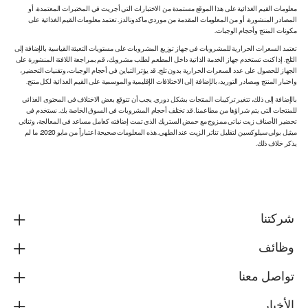
معلومات القيم الغذائية على هذا الموقع مستمدة من الاختبارات التي أجريت في المختبرات المعتمدة، أو
المصادر المنشورة، أو من المعلومات المقدمة من موردي ماكدونالدز. تعتمد معلومات القيم الغذائية على
مكونات المنتج وأحجام الوجبات.
تعتمد السعرات الحرارية للمشروبات في جهاز توزيع المشروبات على مستويات التعبئة القياسية بالإضافة إلى
الثلج. إذا كنت تستخدم جهاز الخدمة الذاتية داخل المطعم لطلب مشروبك، قم بمراجعة اللافتة المنشورة على
الجهاز للحصول على عدد السعرات الحرارية بدون ثلج. قد يؤثر التباين في أحجام الوجبات، وتقنيات التحضير،
واختبار المنتج ومصادر التوريد، بالإضافة إلى الاختلافات الإقليمية والموسمية على القيم الغذائية لكل منتج.
بالإضافة إلى ذلك، تتغير تركيبات المنتجات بشكل دوري. يجب أن تتوقع بعض الاختلاف في المحتوى الغذائي
للمنتجات التي يتم شراؤها من مطاعمنا. قد تختلف أحجام المشروبات في السوق الخاصة بك. نستخدم في
تحضير الأصناف زيت نباتي ممزوج مع حمض الستريك الذي تمت إضافته كعامل مساعد في المعالجة، وثنائي
ميثيل بولي سيلوكسين لتقليل تناثر الزيت عند الطهي. هذه المعلومات صحيحة اعتباراً من مايو 2020، ما لم
يذكر خلاف ذلك.
شركتنا
وظائف
تواصل معنا
الأخبار