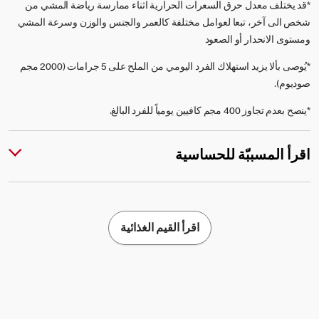
*قد يختلف معدل حرق السعرات الحرارية اثناء ممارسة رياضة المشي من
شخص الى آخر، تبعا لعوامل مختلفة كالعمر والجنس والوزن وسرعة المشي
ومستوى الانحدار أو الصعود
*يُوصى بألا يزيد استهلاك الفرد اليومي من الملح على 5 جرامات (2000 مجم
صوديوم).
*ينصح بعدم تجاوز 400 مجم كافيين يومياً للفرد البالغ.
اقرأ المسببّة للحساسية
اقرأ القيم الغذائية