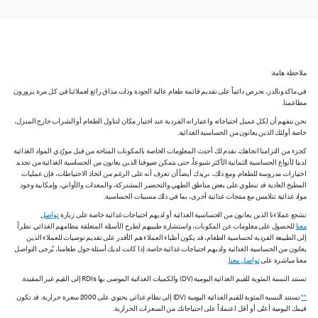
ملاحظة هامة:
في ماكدونالدز، نحرص دائماً على تقديم قائمة طعام عالية الجودة وذات مذاق رائع لعملائنا في كل مرة يزورون
مطاعمنا.
نحن نتفهم أن لكل عميل احتياجاته واعتباراته الفردية عند اختيار مكان لتناول الطعام أو الشراب خارج المنزل،
خاصة أولئك الذين يعانون من الحساسية الغذائية.
كجزء من التزامنا اتجاهك، نقدم لك أحدث المعلومات الخاصة بالمكونات المتاحة من قبل مورّدي المواد الغذائية
لدينا لأنواع الحساسية الثمانية الأكثر شيوعاً، حتى يتمكن ضيوفنا الذين يعانون من الحساسية الغذائية من تحديد
اختيارات مدروسة للطعام. ومع ذلك، نريدك أيضاً أن تعرف أنه على الرغم من اتخاذ الاحتياطات، فإن عمليات
المطبخ العادية قد تنطوي على بعض مناطق الطهي والتحضير المشتركة، والمعدات والأواني، وإمكانية وجود
مواد غذائية تتلامس مع منتجات غذائية أخرى، بما في ذلك مسببات الحساسية.
نشجع عملاءنا الذين يعانون من الحساسية الغذائية أو لديهم احتياجات غذائية خاصة على زيارة
تواصل
معنا
للحصول على معلومات عن المكونات، واستشارة طبيبهم لطرح الأسئلة المتعلقة بنظامهم الغذائي. نظراً
إلى الطبيعة الفردية لحساسية الطعام، قد يكون أطباء العملاء هم الأقدر على تقديم توصيات للعملاء الذين
يعانون من الحساسية الغذائية ولديهم احتياجات غذائية خاصة. إذا كانت لديك أسئلة حول طعامنا، يُرجى التواصل
معنا مباشرة على
تواصل معنا
.
تستند النسبة المئوية للقيم الغذائية اليومية (DV) والكميات الغذائية الموصى بها RDIs إلى القيم غير المقيدة.
**
تستند النسبة المئوية للقيم الغذائية اليومية (DV) إلى نظام غذائي يحتوي على 2000 سعرة حرارية. قد تكون
قيمك اليومية أعلى أو أقل اعتماداً على احتياجاتك من السعرات الحرارية.