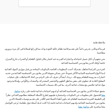
ملاحظة هامة:
في ماكدونالدز، نحرص دائماً على تقديم قائمة طعام عالية الجودة وذات مذاق رائع لعملائنا في كل مرة يزورون
مطاعمنا.
نحن نتفهم أن لكل عميل احتياجاته واعتباراته الفردية عند اختيار مكان لتناول الطعام أو الشراب خارج المنزل،
خاصة أولئك الذين يعانون من الحساسية الغذائية.
كجزء من التزامنا اتجاهك، نقدم لك أحدث المعلومات الخاصة بالمكونات المتاحة من قبل مورّدي المواد الغذائية
لدينا لأنواع الحساسية الثمانية الأكثر شيوعاً، حتى يتمكن ضيوفنا الذين يعانون من الحساسية الغذائية من تحديد
اختيارات مدروسة للطعام. ومع ذلك، نريدك أيضاً أن تعرف أنه على الرغم من اتخاذ الاحتياطات، فإن عمليات
المطبخ العادية قد تنطوي على بعض مناطق الطهي والتحضير المشتركة، والمعدات والأواني، وإمكانية وجود
مواد غذائية تتلامس مع منتجات غذائية أخرى، بما في ذلك مسببات الحساسية.
نشجع عملاءنا الذين يعانون من الحساسية الغذائية أو لديهم احتياجات غذائية خاصة على زيارة
تواصل
معنا
للحصول على معلومات عن المكونات، واستشارة طبيبهم لطرح الأسئلة المتعلقة بنظامهم الغذائي. نظراً
إلى الطبيعة الفردية لحساسية الطعام، قد يكون أطباء العملاء هم الأقدر على تقديم توصيات للعملاء الذين
يعانون من الحساسية الغذائية ولديهم احتياجات غذائية خاصة. إذا كانت لديك أسئلة حول طعامنا، يُرجى التواصل
معنا مباشرة على
تواصل معنا
.