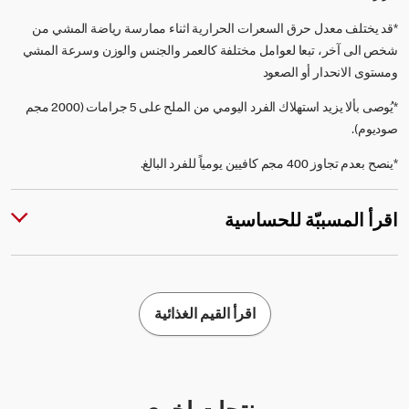
*قد يختلف معدل حرق السعرات الحرارية اثناء ممارسة رياضة المشي من
شخص الى آخر، تبعا لعوامل مختلفة كالعمر والجنس والوزن وسرعة المشي
ومستوى الانحدار أو الصعود
*يُوصى بألا يزيد استهلاك الفرد اليومي من الملح على 5 جرامات (2000 مجم
صوديوم).
*ينصح بعدم تجاوز 400 مجم كافيين يومياً للفرد البالغ.
اقرأ المسببّة للحساسية
اقرأ القيم الغذائية