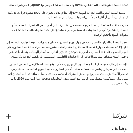
تستند النسبة المئوية للقيم الغذائية اليومية (DV) والكميات الغذائية الموصى بها RDIs إلى القيم غير المقيدة.
**
تستند النسبة المئوية للقيم الغذائية اليومية (DV) إلى نظام غذائي يحتوي على 2000 سعرة حرارية. قد تكون
قيمك اليومية أعلى أو أقل اعتماداً على احتياجاتك من السعرات الحرارية.
معلومات القيم الغذائية على هذا الموقع مستمدة من الاختبارات التي أجريت في المختبرات المعتمدة، أو
المصادر المنشورة، أو من المعلومات المقدمة من موردي ماكدونالدز. تعتمد معلومات القيم الغذائية على
مكونات المنتج وأحجام الوجبات.
تعتمد السعرات الحرارية للمشروبات في جهاز توزيع المشروبات على مستويات التعبئة القياسية بالإضافة إلى
الثلج. إذا كنت تستخدم جهاز الخدمة الذاتية داخل المطعم لطلب مشروبك، قم بمراجعة اللافتة المنشورة على
الجهاز للحصول على عدد السعرات الحرارية بدون ثلج. قد يؤثر التباين في أحجام الوجبات، وتقنيات التحضير،
واختبار المنتج ومصادر التوريد، بالإضافة إلى الاختلافات الإقليمية والموسمية على القيم الغذائية لكل منتج.
بالإضافة إلى ذلك، تتغير تركيبات المنتجات بشكل دوري. يجب أن تتوقع بعض الاختلاف في المحتوى الغذائي
للمنتجات التي يتم شراؤها من مطاعمنا. قد تختلف أحجام المشروبات في السوق الخاصة بك. نستخدم في
تحضير الأصناف زيت نباتي ممزوج مع حمض الستريك الذي تمت إضافته كعامل مساعد في المعالجة، وثنائي
ميثيل بولي سيلوكسين لتقليل تناثر الزيت عند الطهي. هذه المعلومات صحيحة اعتباراً من مايو 2020، ما لم
يذكر خلاف ذلك.
شركتنا
وظائف