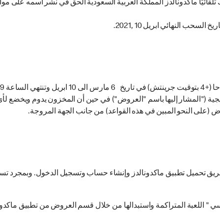
قائيًا ماكدونالدز المملكة العربية السعودية الحق في نشر اسمه على مواق
رويجية ("المشار إليها باسم "العروض") في حين أن المخزون يدوم ويخضع لأ
وض (على النحو المبين في هذه القواعد) من جانب الجهة المروجة.
طريق تحميل تطبيق ماكدونالدز وإنشاء حساب وتسجيل الدخول. وبمجرد تسج
ي " اللعبة المتراكمة واستبدالها من خلال قسم العروض من تطبيق ماكدون