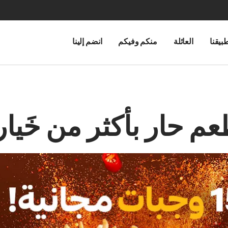
بيقنا
العائلة
منكم وفيكم
انضم إلينا
م حار بأكثر من خَيار