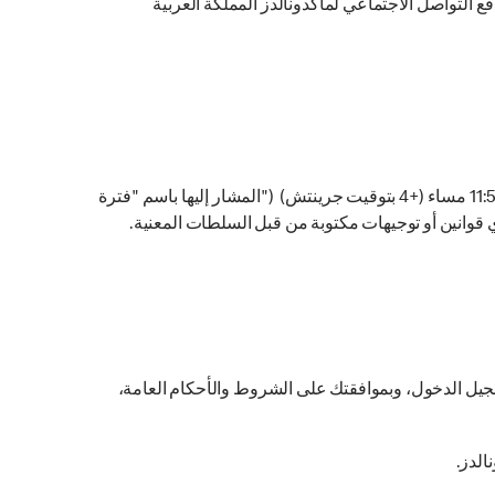
ع التواصل الاجتماعي لماكدونالدز المملكة العربية
يمكن لعب لعبة زيدها سبايسي ابتداء من الساعة 10:00صباحا (+4 بتوقيت جرينتش) في تاريخ 6 مارس الى 10 ابريل وتنتهي الساعة 11:59 مساء (+4 بتوقيت جرينتش) ("المشار إليها باسم "فترة
ي قوانين أو توجيهات مكتوبة من قبل السلطات المعنية.
يل الدخول، وبموافقتك على الشروط والأحكام العامة،
الدز.