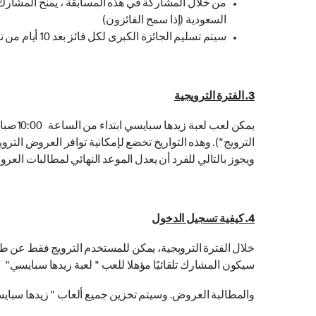
من خلال المشاركة في هذه المسابقة ، يمنح المشارك تل
السعودية (إذا سمح الفائزون)
سيتم تسليم الجائزة الكبرى لكل فائز بعد 10 أيام من تاريخ السحب النهائي ابريل 10 ,2021.
3. الفترة الترويجية
الترويج"). وهذه التواريخ تخضع لإمكانية توافر العروض الت
ويجوز بالتالي للفرد أن يعدل الموعد النهائي لمطالبات العر
4. كيفية تسجيل الدخول
خلال الفترة الترويجية، يمكن للمستخدم الترويج فقط عن 
سيكون المشارك تلقائيًا مؤهلا للعب " لعبة زيدها سبايسي"
والمطالبة العروض. وسيتم تخزين جميع ألعاب " زيدها سبايس