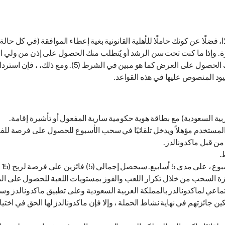
فضلًا عن كونك حاملًا للأهلية القانونية بغية إعطاء الموافقة (في كل حالة ا
زة. وإذا ما كنت تحت سن الرشد أو يُتطلب منك الحصول على إذن من ولي الأ
الوصي القانوني أن يمنحك موافقته على المشاركة ويجوز 
يود المنصوص عليها في هذه القواعد.
بية السعودية) مع بطاقة هوية حكومية سارية المفعول أو تأشيرة إقامة.
لمستخدم مؤهلاً ويدخل تلقائيًا في سحب الأسبوع للحصول على فرصة للفو
من قبل ماكدونالدز.
.
رصة لربح (15 وجبة قيمة مجانًا)
ة السحب من خلال تكرار اللعب والفوز بمستويات اللعبة للحصول على ال
اعي لماكدونالدز بالمملكة العربية السعودية وعلى تطبيق ماكدونالدز وسي
وقع أن يردوا في غضون 7 أيام قبل تمكين جائزتهم في نهاية نشاط الحملة ، وإلا فإن ماكدونالدز لها