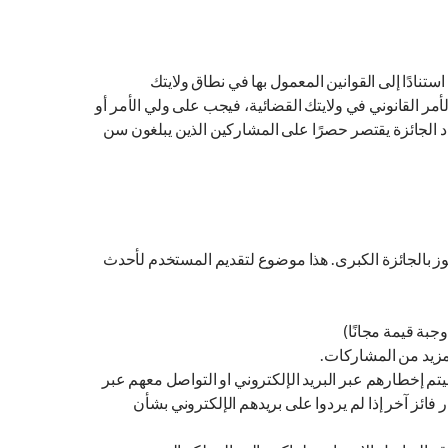
ستنادًا إلى القوانين المعمول بها في نطاق ولايتك
مر القانوني في ولايتك القضائية، فيجب على ولي الأمر أو
لك الحصول على العرض كما هو مبين في الشرط (5). ومع ذلك، ، فإن استرداد الجائزة يقتصر حصرًا على المشاركين الذين يبلغون سن
ز بالجائزة الكبرى. هذا موضوع لتقديم المستخدم لأحدث
مزيد من المشاركات.
تم إخطارهم عبر البريد الإلكتروني او التواصل معهم عبر
 الحق في اختيار فائز آخر إذا لم يردوا على بريدهم الإلكتروني بشأن