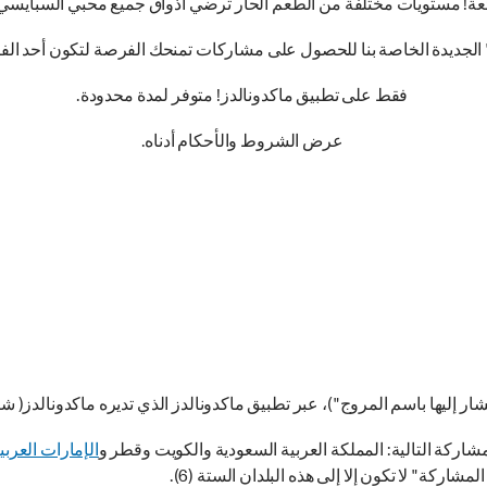
ة! مستويات مختلفة من الطعم الحار ترضي أذواق جميع محبي السبايسي لأن
ا للحصول على مشاركات تمنحك الفرصة لتكون أحد الفائزين الـ5 بـ بـ15 وجبة مجانية أسبوعياً! ابدأ ا
فقط على تطبيق ماكدونالدز! متوفر لمدة محدودة.
عرض الشروط والأحكام أدناه.
ُشار إليها باسم المروج")، عبر تطبيق ماكدونالدز الذي تديره ماكدونالدز( ش
لمشاركة التالية: المملكة العربية السعودية والكويت وقطر و
الإمارات العربي
مشاركة" لا تكون إلا إلى هذه البلدان الستة (6).