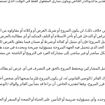
 لتقدیر ماکدونالدز الخاص ویکون ساري المفعول فقط في الوقت الذي تستمر
 بشكل مباشر أو غير مباشر، إلى مشاركة الفرد في الترويج أو الناشئة عن مش
بل المشاركين ويحتفظ المروج بالحق في التصرف في أي عرض لم يطالب بها 
فائز / الوصي القانوني له، لن يكون المروج مُلزما بمنحها لأي شخص آخر غي
 المروج، وفقا لتقديره الخاص، أن نزاعا قد نشأ بين الفائز والوالد / الوصي
 وأي مسؤولية ضريبية أو التأمين على الحياة أو الصحة أو السفر أو الحو