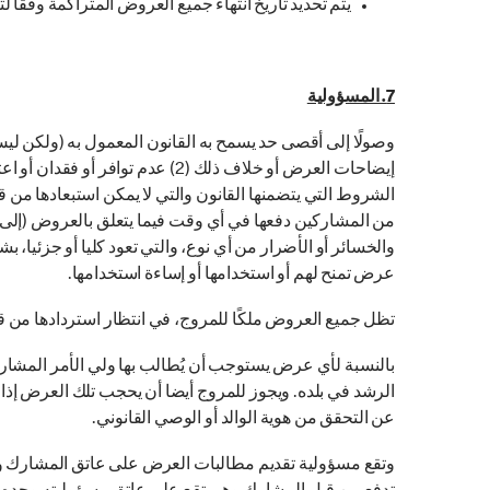
یتم تحدید تاریخ انتهاء جمیع العروض المتراکمة وفقا
7. المسؤولية
والخسائر أو الأضرار من أي نوع، والتي تعود كليا أو جزئيا،
عرض تمنح لهم أو استخدامها أو إساءة استخدامها.
تظل جميع العروض ملكًا للمروج، في انتظار استردادها من ق
بالنسبة لأي عرض يستوجب أن يُطالب بها ولي الأمر المشارك ال
الرشد في بلده. ويجوز للمروج أيضا أن يحجب تلك العرض إذا قرر
عن التحقق من هوية الوالد أو الوصي القانوني.
وتقع مسؤولية تقديم مطالبات العرض على عاتق المشارك وحده.