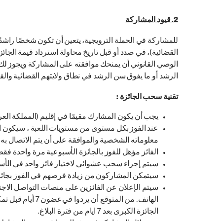
2. قيود المشاركة
للمشاركة في الحملة الترويجية، يتعين أن تكون شخصًا راشدًا، 
القضائية)، في صدد أو قبل تاريخ محاولة استرداد قيمة الجائ
الرشد أو ما يفوق سن الرشد في نطاق ولايتهم القضائية والق
تقنية سحب الجائزة :
يجب أن يكون المشارك مقيمًا في إقليم (المملكة العر
عند الفوز بكل مستوى من مستويات اللعبة ، سيكون ا
معلوماته الشخصية والموافقة على أن يتم الاتصال به 
الفائز مؤهل للفوز بالجائزة الأسبوعية مرة واحدة فقط
سيتم إجراء سحب عشوائي لاختيار فائز واحد في الأسبوع ، على مدى 5 أسابيع. سيحصل إجمالي (5) فائزين على ف
سيتمكن المشاركون من زيادة فرصهم في الفوز بجائز
سيتم الإعلان عن الفائزين على منصات التواصل الاجتم
الهاتف. من المت
الجائزة الكبرى بعد 7 ايام من فترة البلاغ.