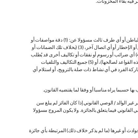
 فیه بقاء المخزونات.
وصولًا إلى أقصى حد يسمح به القانون المعمول به (ولكن ليس خلاف ذلك)، لن يكون المروج أو شريك العرض أو وكلائه أو مقاولوه من الباطن أو أي طرف ثالث مسؤولا عن: (1) دقة مواصفات أو
إيضاحات العرض أو خلاف ذلك (2) عدم توافر أو فقدان أو اعتراض أو التدخل في أو تأخر الاستلام أو التلف المتكبد أو أي مطالبة بالعرض أو الإخطار أو أي اتصال آخر، (3) (بخلاف تلك الضمانات أو
الشروط التي يتضمنها القانون والتي لا يمكن استبعادها من قبل المروج) فإن أي تمثیل أو كفالة أو شرط أو ضمان فیما یتعلق بالعرض (4) أي ضرائب أو رسوم أو نفقات أو تکالیف أخرى قد یُطلب
من المشارکین دفعها في أي وقت فیما یتعلق بالعروض (إلى الحد الذي تتحمل فيه الجهة المروجة مسؤولية صريحة ومحددة في صدد هذه القواعد لصالحها)، أو (5) جميع التكاليف والتلفيات
اركة الفرد في أي نشاط ذات صلة بالترويج، أو استلام أي
حسبما يراه مناسبا أو وفقا لما يقتضيه القانون.
ر الوالد / الوصي القانوني إذا كان الفائز لم يبلغ سن
 القانوني فيما يتعلق بالجائزة. ولا يكون المروج مسؤولا
ادث أو غيرها (ما لم يذكر خلاف ذلك) المرتبطة بأي جائزة