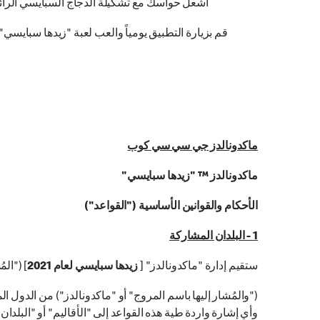
أشعل حواسك مع تشكيلة الدجاج السبايسي الرائع
قم بزيارة التطبيق يومياً والعب لعبة "زيدها سبايسي" الجديدة الخاصة بن
ماكدونالدز جي سي سي كوب
ماكدونالدز ™ "زيدها سبايسي"
الأحكام والقوانين الأساسية ("القواعد")
1 - البلدان المشاركة
ستقيم إدارة "ماكدونالدز" [
زيدها سبايسي لعام 2021
] ("الم
("والمُشار إليها باسم المروج" أو "ماكدونالدز") من الدول ا
وأي إشارة واردة طية هذه القواعد إلى "الأقاليم" أو "البلدان ال