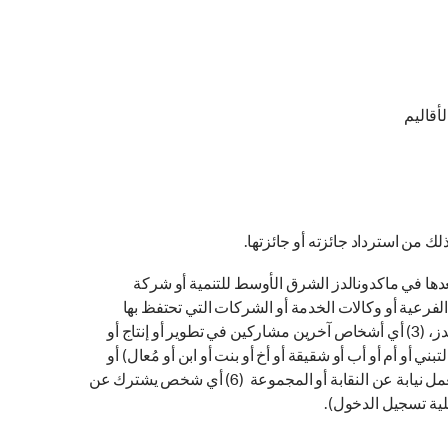
أقاليم
 من استرداد جائزته أو جائزتها.
 التاليين المشاركة: (1) أي أشخاص كانوا مدراء أو مسؤولين أو موظفين أو هم الآن كذلك اعتبارًا من 1 مارس 2021 أو بعدها في ماكدونالدز الشرق الأوسط للتنمية أو شركة
لفرعية أو وكالات الخدمة أو الشركات التي تحتفظ بها
ماكدونالدز بأي شكل من الأشكال لإدارة عمليات الترويج، (2) أي شركة تشتري و / أو تقدم منتجات ماكدونالدز نيابة عن عملاء ماكدونالدز، (3) أي أشخاص آخرين مشاركين في تطوير أو إنتاج أو
 أبناء بالتبني أو أم أو أب أو شقيقة أو أخ أو بنت أو ابن أو مُعال) أو
يقيمون في نفس المنزل أو أي شخص ينضم إلى أي من الفئات السابقة، أو مقيد على نحو آخر وفقا لما يقتضيه القانون، (5) أي شخص يعمل نيابة عن النقابة أو المجموعة (6) أي شخص يشترك عن
ية تسجيل الدخول).