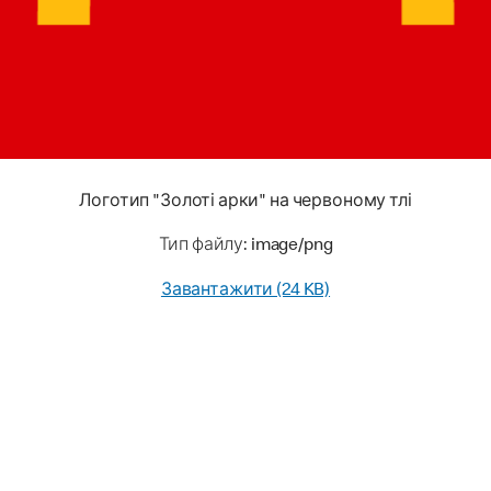
Логотип "Золоті арки" на червоному тлі
Тип файлу: image/png
Завантажити (24 KB)