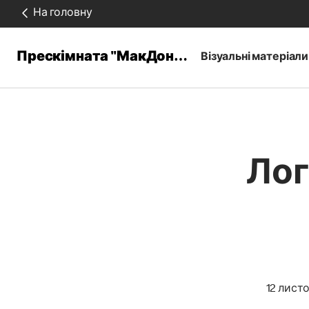
На головну
Прескімната "МакДональдз"
Візуальні матеріали
Лог
12 листо