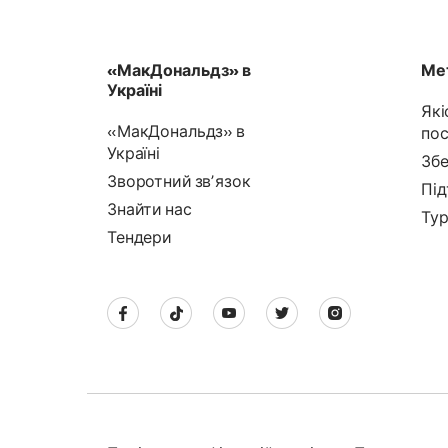
«МакДональдз» в
Мет
Україні
Які
«МакДональдз» в
пос
Україні
Збе
Зворотний звʼязок
Під
Знайти нас
Тур
Тендери