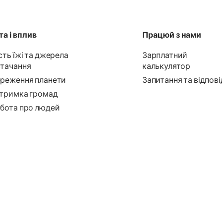
а і вплив
Працюй з нами
сть їжі та джерела
Зарплатний
тачання
калькулятор
реження планети
Запитання та відпові
тримка громад
бота про людей