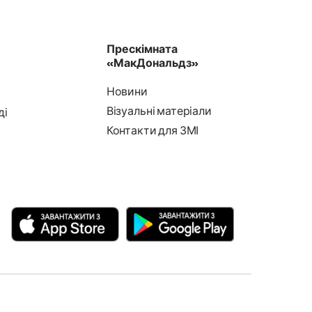
Прескімната
«МакДональдз»
Новини
Візуальні матеріали
ді
Контакти для ЗМІ