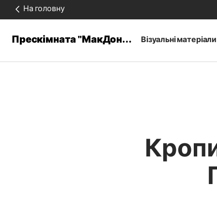
На головну
Прескімната "МакДональдз"
Візуальні матеріали
Кропи