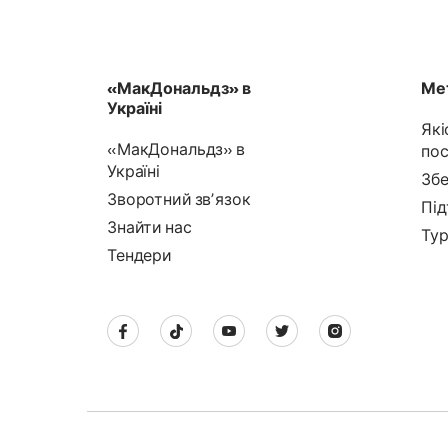
«МакДональдз» в
Мет
Україні
Які
«МакДональдз» в
пос
Україні
Збе
Зворотний звʼязок
Під
Знайти нас
Тур
Тендери