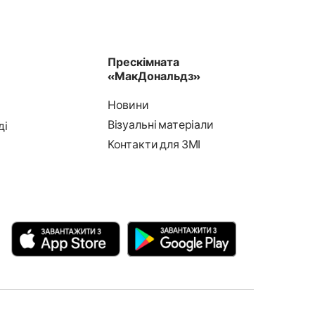
Прескімната
«МакДональдз»
Новини
Візуальні матеріали
ді
Контакти для ЗМІ