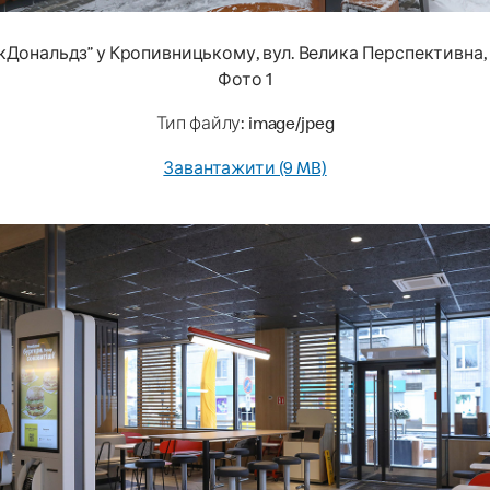
кДональдз” у Кропивницькому, вул. Велика Перспективна, 
Фото 1
Тип файлу: image/jpeg
Завантажити (9 MB)