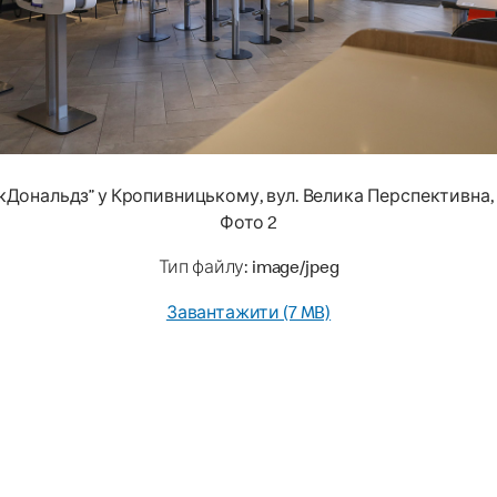
кДональдз” у Кропивницькому, вул. Велика Перспективна, 
Фото 2
Тип файлу: image/jpeg
Завантажити (7 MB)