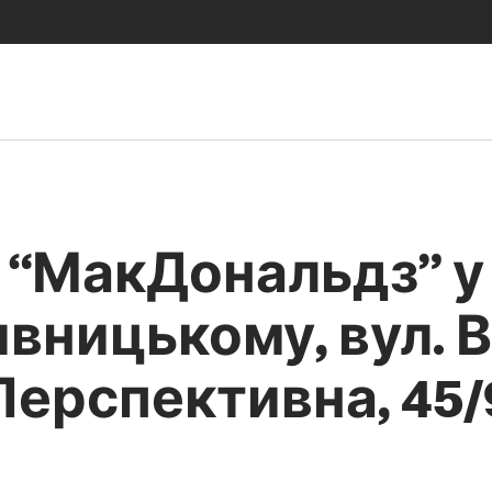
“МакДональдз” у
вницькому, вул. 
Перспективна, 45/