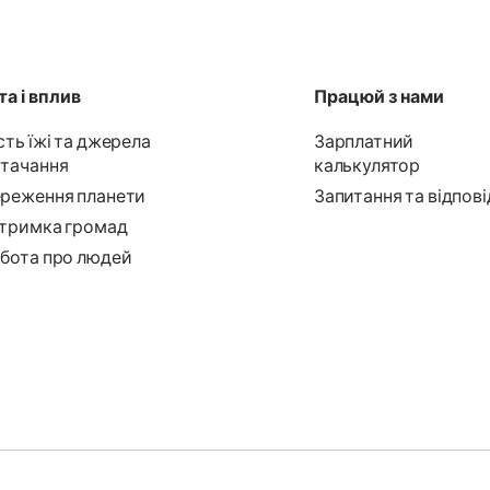
а і вплив
Працюй з нами
сть їжі та джерела
Зарплатний
тачання
калькулятор
реження планети
Запитання та відпові
тримка громад
бота про людей