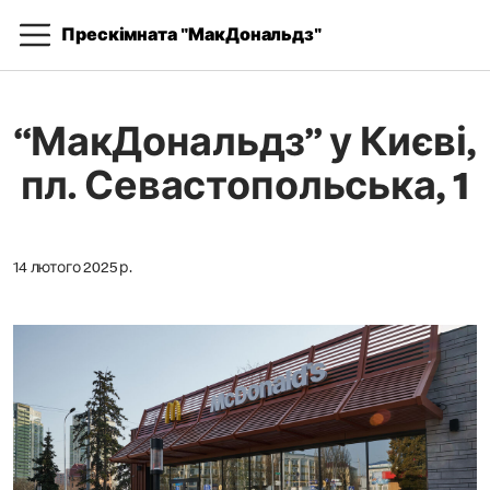
Прескімната "МакДональдз"
“МакДональдз” у Києві,
пл. Севастопольська, 1
14 лютого 2025 р.