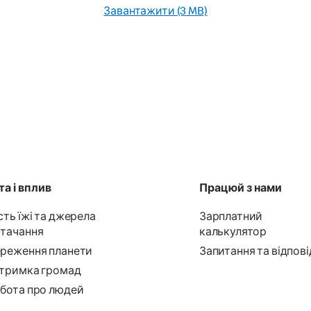
Завантажити (3 MB)
а і вплив
Працюй з нами
сть їжі та джерела
Зарплатний
тачання
калькулятор
реження планети
Запитання та відпові
тримка громад
бота про людей