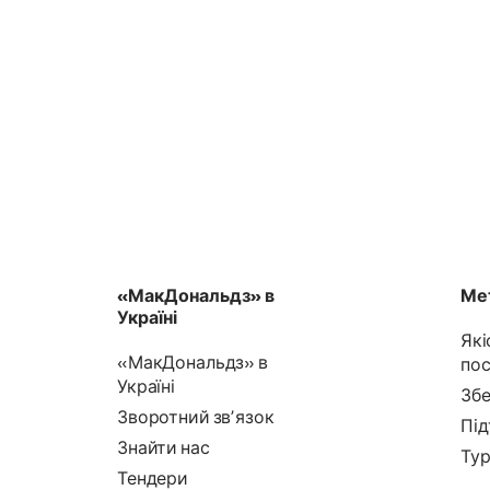
«МакДональдз» в
Мет
Україні
Які
«МакДональдз» в
пос
Україні
Збе
Зворотний звʼязок
Під
Знайти нас
Тур
Тендери