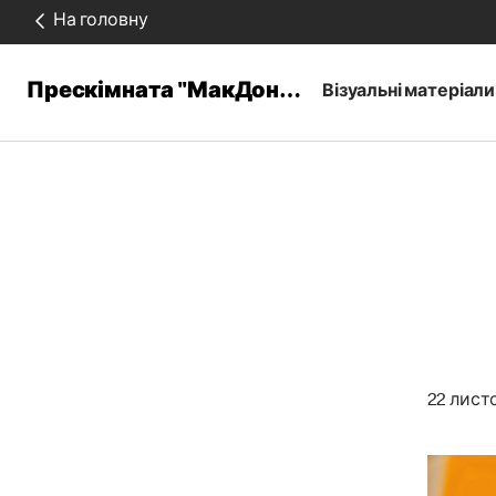
На головну
Прескімната "МакДональдз"
Візуальні матеріали
22 листо