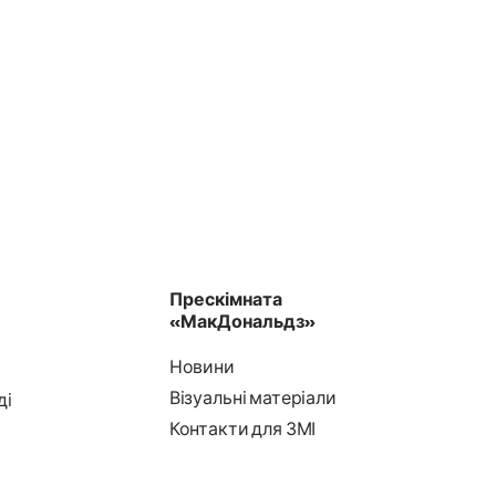
Прескімната
«МакДональдз»
Новини
Візуальні матеріали
ді
Контакти для ЗМІ