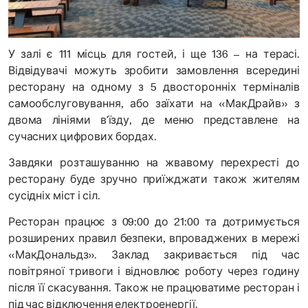
У залі є 111 місць для гостей, і ще 136 – на терасі.
Відвідувачі можуть зробити замовлення всередині
ресторану на одному з 5 двосторонніх терміналів
самообслуговування, або заїхати на «МакДрайв» з
двома лініями в’їзду, де меню представлене на
сучасних цифрових бордах.
Завдяки розташуванню на жвавому перехресті до
ресторану буде зручно приїжджати також жителям
сусідніх міст і сіл.
Ресторан працює з 09:00 до 21:00 та дотримується
розширених правил безпеки, впроваджених в мережі
«МакДональдз». Заклад закривається під час
повітряної тривоги і відновлює роботу через годину
після її скасування. Також не працюватиме ресторан і
під час відключення електроенергії.