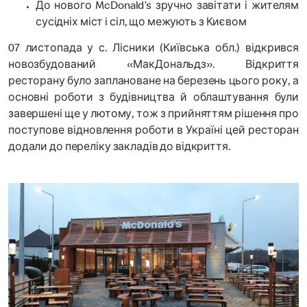
До нового McDonald’s зручно завітати і жителям
сусідніх міст і сіл, що межують з Києвом
07 листопада у с. Лісники (Київська обл.) відкрився
новозбудований «МакДональдз». Відкриття
ресторану було заплановане на березень цього року, а
основні роботи з будівництва й облаштування були
завершені ще у лютому, тож з прийняттям рішення про
поступове відновлення роботи в Україні цей ресторан
додали до переліку закладів до відкриття.