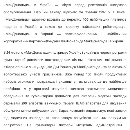
«МакДональдз» в Україні — лідер серед ресторанів швидкого
обслуговування. Перший заклад відкрито 24 травня 1997 р. в Києві.
«МакДональдз» щорічно входить до переліку 100 найбільших платників
податків в Україні, а також до переліку найкращих роботодавців.
«МакДональдз» в Україні — партнер-засновник і найбільший
корпоративний партнер «Фундації Дім Рональда МакДональда» в Україні.
З 24 лютого «МакДональдз» підтримує Україну і українців через програми
гуманітарної допомоги постраждалим сім'ям і лікарням, які компанія
втілює спільно з «Фундацією Дім Рональда МакДональда» та за активної
волонтерської участі працівників. Вже понад 130 тисяч продуктових
наборів отримали постраждалі українці у тих містах, де це найбільше
необхідно. А у програмі закупівлі життєво важливого медичного
обладнання та гуманітарної допомоги для лікарень медичні заклади
отримали 200 апаратів вакуумної терапії (ВАК-апаратів) для лікування
обширних мінно-вибухових ран. Зараз компанія опрацьовує нові заявки
від медичних закладів та організовує закупівлю ще 200 вакуумних
аспіраторів. На гуманітарні потреби місцевим адміністраціям і