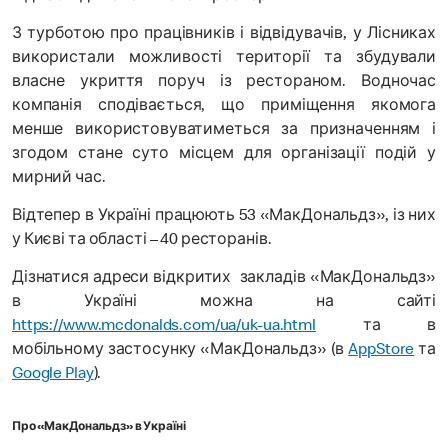
З турботою про працівників і відвідувачів, у Лісниках
використали можливості території та збудували
власне укриття поруч із рестораном. Водночас
компанія сподівається, що приміщення якомога
менше використовуватиметься за призначенням і
згодом стане суто місцем для організації подій у
мирний час.
Відтепер в Україні працюють 53 «МакДональдз», із них
у Києві та області – 40 ресторанів.
Дізнатися адреси відкритих закладів «МакДональдз»
в Україні можна на сайті
https://www.mcdonalds.com/ua/uk-ua.html
та в
мобільному застосунку «МакДональдз» (в
AppStore
та
Google Play
).
Про «МакДональдз» в Україні