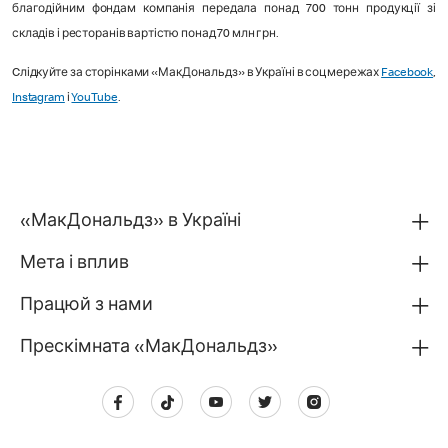
благодійним фондам компанія передала понад 700 тонн продукції зі
складів і ресторанів вартістю понад 70 млн грн.
Cлідкуйте за сторінками «МакДональдз» в Україні в соцмережах
Facebook
,
Instagram
і
YouTube
.
«МакДональдз» в Україні
Мета і вплив
Працюй з нами
Прескімната «МакДональдз»