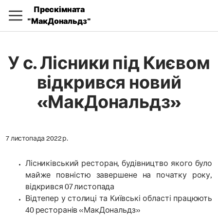
Прескімната
"МакДональдз"
У с. Лісники під Києвом
відкрився новий
«МакДональдз»
7 листопада 2022 р.
Лісниківський ресторан, будівництво якого було
майже повністю завершене на початку року,
відкрився 07 листопада
Відтепер у столиці та Київські області працюють
40 ресторанів «МакДональдз»