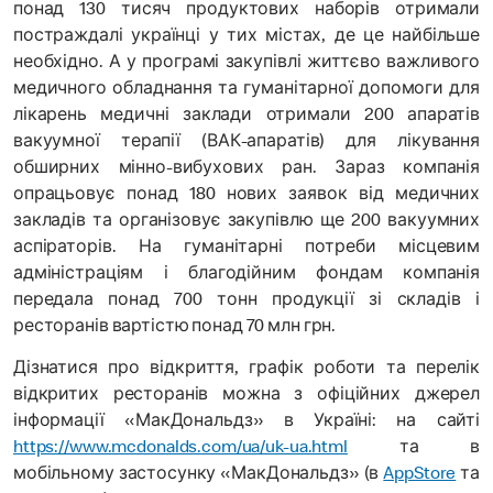
понад 130 тисяч продуктових наборів отримали
постраждалі українці у тих містах, де це найбільше
необхідно. А у програмі закупівлі життєво важливого
медичного обладнання та гуманітарної допомоги для
лікарень медичні заклади отримали 200 апаратів
вакуумної терапії (ВАК-апаратів) для лікування
обширних мінно-вибухових ран. Зараз компанія
опрацьовує понад 180 нових заявок від медичних
закладів та організовує закупівлю ще 200 вакуумних
аспіраторів. На гуманітарні потреби місцевим
адміністраціям і благодійним фондам компанія
передала понад 700 тонн продукції зі складів і
ресторанів вартістю понад 70 млн грн.
Дізнатися про відкриття, графік роботи та перелік
відкритих ресторанів можна з офіційних джерел
інформації «МакДональдз» в Україні: на сайті
https://www.mcdonalds.com/ua/uk-ua.html
та в
мобільному застосунку «МакДональдз» (в
AppStore
та