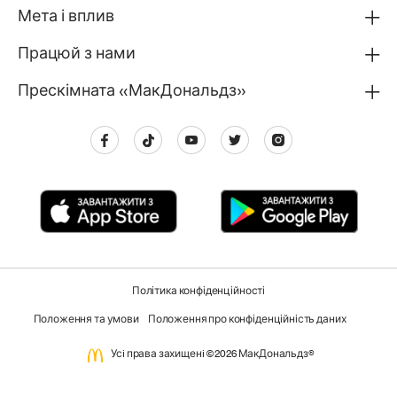
Мета і вплив
Працюй з нами
Прескімната «МакДональдз»
Політика конфіденційності
Положення та умови
Положення про конфіденційність даних
Усi права захищенi ©2026 МакДональдз®