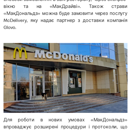
способи замовлення: в залі ресторану, через експрес-
вікно та на «МакДрайві». Також страви
«МакДональдз» можна буде замовити через послугу
McDelivery, яку надає партнер з доставки компанія
Glovo.
Для роботи в нових умовах «МакДональдз»
впроваджує розширені процедури і протоколи, що