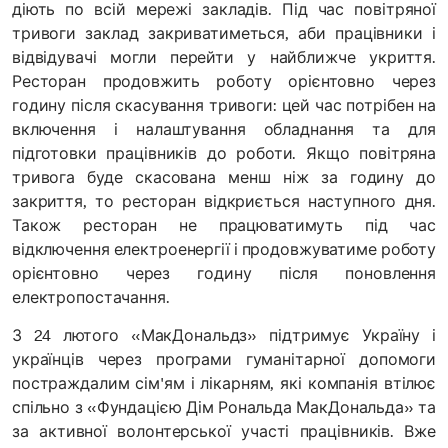
діють по всій мережі закладів. Під час повітряної
тривоги заклад закриватиметься, аби працівники і
відвідувачі могли перейти у найближче укриття.
Ресторан продовжить роботу орієнтовно через
годину після скасування тривоги: цей час потрібен на
включення і налаштування обладнання та для
підготовки працівників до роботи. Якщо повітряна
тривога буде скасована менш ніж за годину до
закриття, то ресторан відкриється наступного дня.
Також ресторан не працюватимуть під час
відключення електроенергії і продовжуватиме роботу
орієнтовно через годину після поновлення
електропостачання.
З 24 лютого «МакДональдз» підтримує Україну і
українців через програми гуманітарної допомоги
постраждалим сім'ям і лікарням, які компанія втілює
спільно з «Фундацією Дім Рональда МакДональда» та
за активної волонтерської участі працівників. Вже