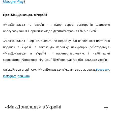
Google Play
).
Про «МакДональдз» в Україні
«МакДональдз» в Україні — лідер серед ресторанів швидкого
обслуговування. Перший заклад відкрито 24 травня 1997 р. в Києві.
«МакДональдз» щорічно входить до переліку 100 найбільших платників
податків в Україні, а також до переліку найкращих роботодавців.
«МакДональдз» в Україні — партнер-засновник і найбільший
корпоративний партнер «Фундації Дім Рональда МакДональда» в Україні.
Cлідкуйте за сторінками «МакДональдз» в Україні в соцмережах
Facebook
,
Instagram
і
YouTube
.
«МакДональдз» в Україні