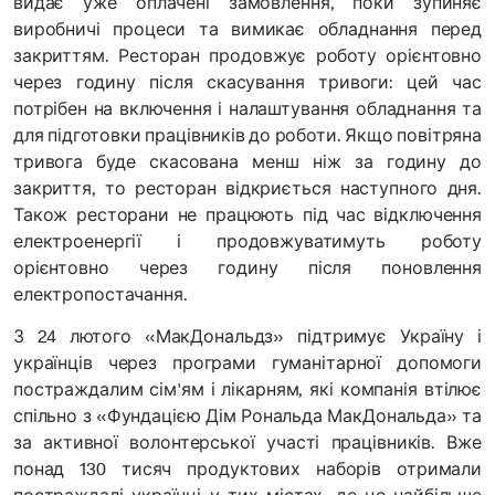
видає уже оплачені замовлення, поки зупиняє
виробничі процеси та вимикає обладнання перед
закриттям. Ресторан продовжує роботу орієнтовно
через годину після скасування тривоги: цей час
потрібен на включення і налаштування обладнання та
для підготовки працівників до роботи. Якщо повітряна
тривога буде скасована менш ніж за годину до
закриття, то ресторан відкриється наступного дня.
Також ресторани не працюють під час відключення
електроенергії і продовжуватимуть роботу
орієнтовно через годину після поновлення
електропостачання.
З 24 лютого «МакДональдз» підтримує Україну і
українців через програми гуманітарної допомоги
постраждалим сім'ям і лікарням, які компанія втілює
спільно з «Фундацією Дім Рональда МакДональда» та
за активної волонтерської участі працівників. Вже
понад 130 тисяч продуктових наборів отримали