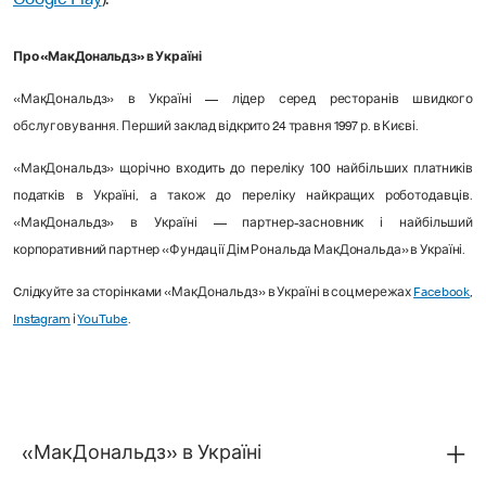
Google Play
).
Про «МакДональдз» в Україні
«МакДональдз» в Україні — лідер серед ресторанів швидкого
обслуговування. Перший заклад відкрито 24 травня 1997 р. в Києві.
«МакДональдз» щорічно входить до переліку 100 найбільших платників
податків в Україні, а також до переліку найкращих роботодавців.
«МакДональдз» в Україні — партнер-засновник і найбільший
корпоративний партнер «Фундації Дім Рональда МакДональда» в Україні.
Cлідкуйте за сторінками «МакДональдз» в Україні в соцмережах
Facebook
,
Instagram
і
YouTube
.
«МакДональдз» в Україні