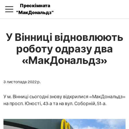
Прескімната
"МакДональдз"
У Вінниці відновлюють
роботу одразу два
«МакДональдз»
3 листопада 2022 р.
У м. Вінниці сьогодні знову відкрилися «МакДональдз»
на просп. Юності, 43-а та на вул. Соборній, 51-а.