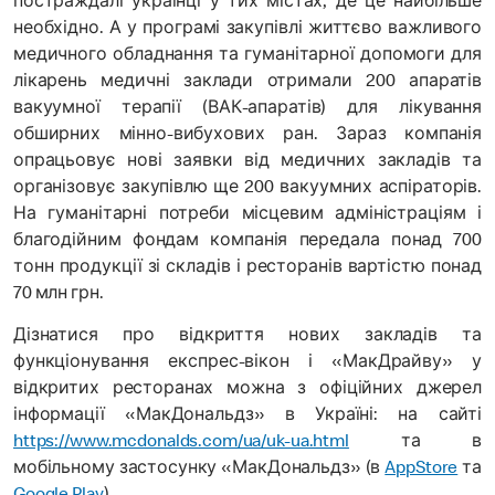
постраждалі українці у тих містах, де це найбільше
необхідно. А у програмі закупівлі життєво важливого
медичного обладнання та гуманітарної допомоги для
лікарень медичні заклади отримали 200 апаратів
вакуумної терапії (ВАК-апаратів) для лікування
обширних мінно-вибухових ран. Зараз компанія
опрацьовує нові заявки від медичних закладів та
організовує закупівлю ще 200 вакуумних аспіраторів.
На гуманітарні потреби місцевим адміністраціям і
благодійним фондам компанія передала понад 700
тонн продукції зі складів і ресторанів вартістю понад
70 млн грн.
Дізнатися про відкриття нових закладів та
функціонування експрес-вікон і «МакДрайву» у
відкритих ресторанах можна з офіційних джерел
інформації «МакДональдз» в Україні: на сайті
https://www.mcdonalds.com/ua/uk-ua.html
та в
мобільному застосунку «МакДональдз» (в
AppStore
та