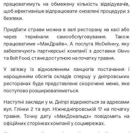
працюватимуть на обмежену кількість відвідувачів,
щоб ефективніше відпрацювати оновлені процедури з
безпеки.
Придбати страви можна в залі ресторану на касі або
через термінали самообслуговування. Також
працюватиме «МакДрайв». А послуга McDelivery, яку
забезпечують партнерські компанії з доставки Glovo
та Bolt Food, стане доступною на початку травня.
У зв’язку із відновленням ланцюгів постачання і
нарощенням обсягів складів спершу у дніпровських
ресторанах буде представлене скорочене меню, яке
поступово розширюватиметься.
Наступні заклади у м. Дніпрі відкриються за адресами
вул. Глінки 2 та вул. Ніжнєдніпровській 17 на початку
травня. Точну дату «МакДональдз» повідомить на
офіційних сторінках компанії у соцмережах.