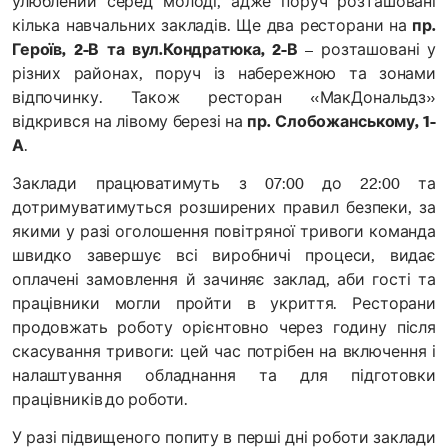
улюблений серед молоді, адже поруч розташовані
кілька навчальних закладів. Ще два ресторани на
пр.
Героїв, 2-В та вул.Кондратюка, 2-В
– розташовані у
різних районах, поруч із набережною та зонами
відпочинку. Також ресторан «МакДональдз»
відкрився на лівому березі на
пр. Слобожанському, 1-
А
.
Заклади працюватимуть з 07:00 до 22:00 та
дотримуватимуться розширених правил безпеки, за
якими у разі оголошення повітряної тривоги команда
швидко завершує всі виробничі процеси, видає
оплачені замовлення й зачиняє заклад, аби гості та
працівники могли пройти в укриття. Ресторани
продовжать роботу орієнтовно через годину після
скасування тривоги: цей час потрібен на включення і
налаштування обладнання та для підготовки
працівників до роботи.
У разі підвищеного попиту в перші дні роботи заклади