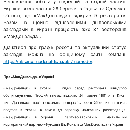
Відновлення роботи у південній та східній частині
України розпочалося 28 березня з Одеси та Одеської
області, де «МакДональдз» відкрив 9 ресторанів.
Разом із щойно відновленими дніпровськими
закладами в Україні працюють вже 87 ресторанів
«МакДональдз».
Дізнатися про графік роботи та актуальний статус
закладів можна на офіційному сайті компанії
https://ukraine.mcdonalds.ua/ukr/mcmode/
.
Про «МакДональдз» в Україні
«МакДональдз» в Україні — лідер серед ресторанів швидкого
обслуговування. Перший заклад відкрито 24 травня 1997 р. в Києві.
«МакДональдз» щорічно входить до переліку 100 найбільших платників
податків в Україні, а також до переліку найкращих роботодавців.
«МакДональдз» в Україні — партнер-засновник і найбільший
корпоративний партнер «Фундації Дім Рональда МакДональда» в Україні.