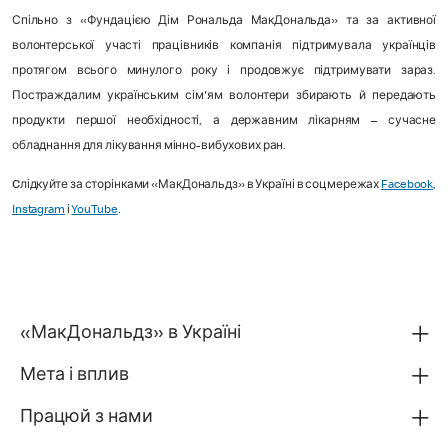
Спільно з «Фундацією Дім Рональда МакДональда» та за активної
волонтерської участі працівників компанія підтримувала українців
протягом всього минулого року і продовжує підтримувати зараз.
Постраждалим українським сім'ям волонтери збирають й передають
продукти першої необхідності, а державним лікарням – сучасне
обладнання для лікування мінно-вибухових ран.
Cлідкуйте за сторінками «МакДональдз» в Україні в соцмережах
Facebook
,
Instagram
і
YouTube
.
«МакДональдз» в Україні
Мета і вплив
Працюй з нами