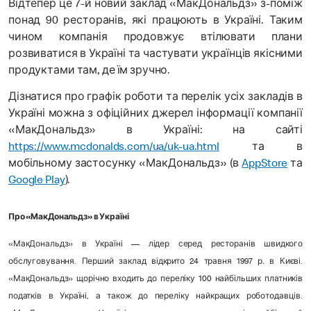
Відтепер це 7-й новий заклад «МакДональдз» з-поміж
понад 90 ресторанів, які працюють в Україні. Таким
чином компанія продовжує втілювати плани
розвиватися в Україні та частувати українців якісними
продуктами там, де їм зручно.
Дізнатися про графік роботи та перелік усіх закладів в
Україні можна з офіційних джерел інформації компанії
«МакДональдз» в Україні: на сайті
https://www.mcdonalds.com/ua/uk-ua.html
та в
мобільному застосунку «МакДональдз» (в
AppStore
та
Google Play
).
Про «МакДональдз» в Україні
«МакДональдз» в Україні — лідер серед ресторанів швидкого
обслуговування. Перший заклад відкрито 24 травня 1997 р. в Києві.
«МакДональдз» щорічно входить до переліку 100 найбільших платників
податків в Україні, а також до переліку найкращих роботодавців.