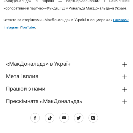
«МакДональдз» в Україні — партнер-засновник і найбільший
корпоративний партнер «Фундації Дім Рональда МакДональда» в Україні.
Cтежте за сторінками «МакДональдз» в Україні в соцмережах
Facebook
,
Instagram
і
YouTube
.
«МакДональдз» в Україні
Мета і вплив
Працюй з нами
Прескімната «МакДональдз»