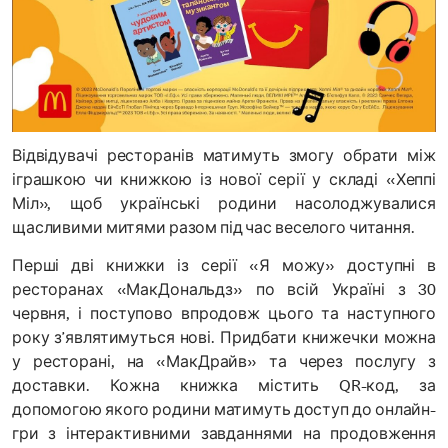
Відвідувачі ресторанів матимуть змогу обрати між
іграшкою чи книжкою із нової серії у складі «Хеппі
Міл», щоб українські родини насолоджувалися
щасливими митями разом під час веселого читання.
Перші дві книжки із серії «Я можу» доступні в
ресторанах «МакДональдз» по всій Україні з 30
червня, і поступово впродовж цього та наступного
року з’являтимуться нові. Придбати книжечки можна
у ресторані, на «МакДрайв» та через послугу з
доставки. Кожна книжка містить QR-код, за
допомогою якого родини матимуть доступ до онлайн-
гри з інтерактивними завданнями на продовження