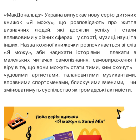
«МакДональдз» Україна випускає нову серію дитячих
книжок «Я можу», що розповідають про життя
визначних людей, які досягли успіху і стали
впливовими у різних сферах – у спорті, музиці, науці та
інших. Назва кожної книжечки розпочинається зі слів
«Я можу», аби надихати історіями і плекати в
маленьких читачах самопізнання, самовираження і
віру в те, що вони можуть стати тими, ким схочуть –
чудовими артистами, талановитими музикантами,
вправними спортсменами, блискучими вченими, – чи
змінюватимуть суспільство як громадські активісти.