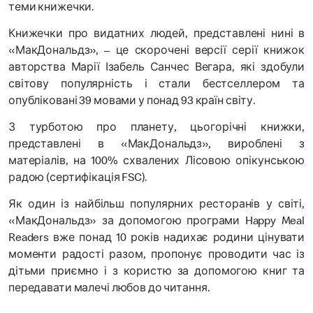
теми книжечки.
Книжечки про видатних людей, представлені нині в
«МакДональдз», – це скорочені версії серії книжок
авторства Марії Ізабель Санчес Вегара, які здобули
світову популярність і стали бестселлером та
опубліковані 39 мовами у понад 93 країн світу.
З турботою про планету, цьогорічні книжки,
представлені в «МакДональдз», вироблені з
матеріалів, на 100% схвалених Лісовою опікунською
радою (сертифікація FSC).
Як один із найбільш популярних ресторанів у світі,
«МакДональдз» за допомогою програми Happy Meal
Readers вже понад 10 років надихає родини цінувати
моменти радості разом, пропонує проводити час із
дітьми приємно і з користю за допомогою книг та
передавати малечі любов до читання.