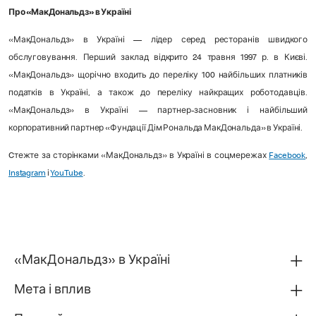
Про «МакДональдз» в Україні
«МакДональдз» в Україні — лідер серед ресторанів швидкого
обслуговування. Перший заклад відкрито 24 травня 1997 р. в Києві.
«МакДональдз» щорічно входить до переліку 100 найбільших платників
податків в Україні, а також до переліку найкращих роботодавців.
«МакДональдз» в Україні — партнер-засновник і найбільший
корпоративний партнер «Фундації Дім Рональда МакДональда» в Україні.
Cтежте за сторінками «МакДональдз» в Україні в соцмережах
Facebook
,
Instagram
і
YouTube
.
«МакДональдз» в Україні
Мета і вплив