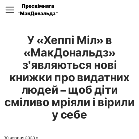
Прескімната
"МакДональдз"
У «Хеппі Міл» в
«МакДональдз»
з'являються нові
книжки про видатних
людей – щоб діти
сміливо мріяли і вірили
у себе
30 червня 2023 р.