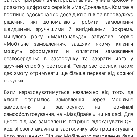
Запуск Програми винагород став наступним кроком у
розвитку цифрових сервісів «МакДональдз». Компанія
постійно вдосконалює досвід клієнтів та впроваджує
рішення, які допомагають робити замовлення
швидшими, зручнішими й вигіднішими. Зокрема,
минулого року «МакДональдз» запустив сервіс
«Мобільне замовлення», завдяки якому клієнти
можуть сформувати й оплатити замовлення
безпосередньо в застосунку та забрати його у
зручний спосіб у ресторані. Тепер застосунок також
дає змогу отримувати ще більше переваг від кожної
покупки.
Бали нараховуватимуться незалежно від того, де
клієнт оформлює замовлення: через Мобільне
замовлення в застосунку, на терміналі
самообслуговування, на «МакДрайві» чи на касі. Для
цього під час замовлення потрібно відсканувати QR-
код зі свого акаунта в застосунку або продиктувати
його працівнику. Під час Мобільного замовлення бали