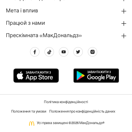
Мета і вплив
Працюй з нами
Прескімната «МакДональдз»
Політика конфіденційності
Положення та умови
Положення про конфіденційність даних
Усi права захищенi ©2026 МакДональдз®