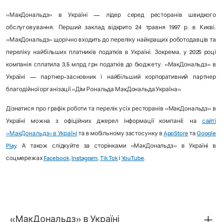
«МакДональдз» в Україні — лідер серед ресторанів швидкого
обслуговування. Перший заклад відкрито 24 травня 1997 р. в Києві.
«МакДональдз» щорічно входить до переліку найкращих роботодавців та
переліку найбільших платників податків в Україні. Зокрема, у 2025 році
компанія сплатила 3,5 млрд грн податків до бюджету. «МакДональдз» в
Україні — партнер-засновник і найбільший корпоративний партнер
благодійної організації «Дім Рональда МакДональда Україна».
Дізнатися про графік роботи та перелік усіх ресторанів «МакДональдз» в
Україні можна з офіційних джерел інформації компанії: на
сайті
«МакДональдз» в Україні
та в мобільному застосунку в
AppStore
та
Google
Play
. А також слідкуйте за сторінками «МакДональдз» в Україні в
соцмережах
Facebook
,
Instagram
,
Tik Tok
і
YouTube
.
«МакДональдз» в Україні