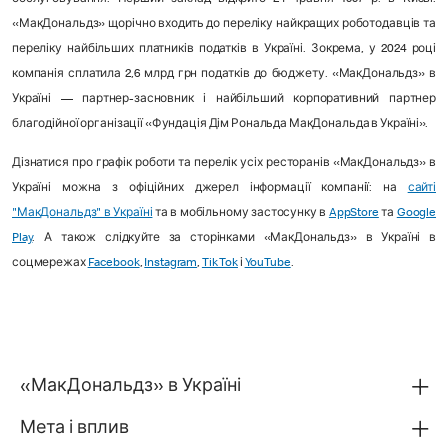
обслуговування. Перший заклад відкрито 24 травня 1997 р. в Києві.
«МакДональдз» щорічно входить до переліку найкращих роботодавців та
переліку найбільших платників податків в Україні. Зокрема, у 2024 році
компанія сплатила 2,6 млрд грн податків до бюджету. «МакДональдз» в
Україні — партнер-засновник і найбільший корпоративний партнер
благодійної організації «Фундація Дім Рональда МакДональда в Україні».
Дізнатися про графік роботи та перелік усіх ресторанів «МакДональдз» в
Україні можна з офіційних джерел інформації компанії: на
сайті
"МакДональдз" в Україні
та в мобільному застосунку в
AppStore
та
Google
Play
. А також слідкуйте за сторінками «МакДональдз» в Україні в
соцмережах
Facebook
,
Instagram
,
Tik Tok
і
YouTube
.
«МакДональдз» в Україні
Мета і вплив