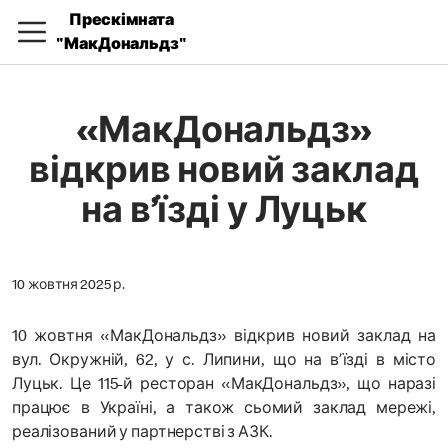
Прескімната
"МакДональдз"
«МакДональдз»
відкрив новий заклад
на в’їзді у Луцьк
10 жовтня 2025 р.
10 жовтня «МакДональдз» відкрив новий заклад на
вул. Окружній, 62, у с. Липини, що на вʼїзді в місто
Луцьк. Це 115-й ресторан «МакДональдз», що наразі
працює в Україні, а також сьомий заклад мережі,
реалізований у партнерстві з АЗК.