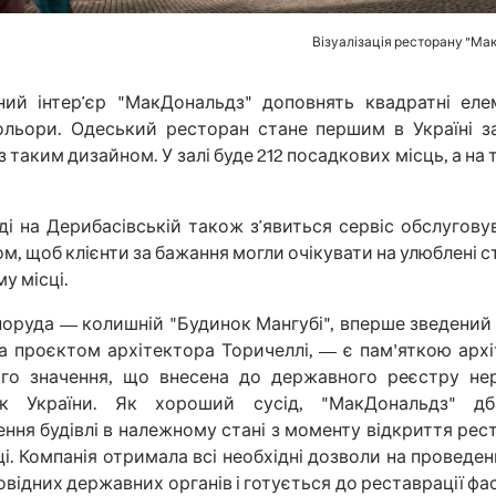
Візуалізація ресторану "Ма
ний інтер’єр "МакДональдз" доповнять квадратні еле
кольори. Одеський ресторан стане першим в Україні з
з таким дизайном. У залі буде 212 посадкових місць, а на 
ді на Дерибасівській також з’явиться сервіс обслугову
м, щоб клієнти за бажання могли очікувати на улюблені с
у місці.
оруда — колишній "Будинок Мангубі", вперше зведений 
а проєктом архітектора Торичеллі, — є пам'яткою арх
ого значення, що внесена до державного реєстру не
ок України. Як хороший сусід, "МакДональдз" д
ння будівлі в належному стані з моменту відкриття рес
ці. Компанія отримала всі необхідні дозволи на проведен
повідних державних органів і готується до реставрації фа