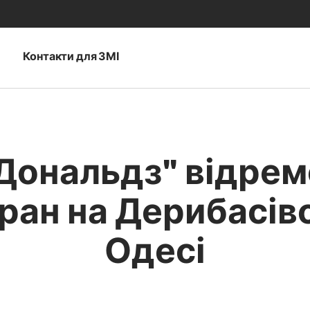
и
Контакти для ЗМІ
Дональдз" відрем
ран на Дерибасівс
Одесі