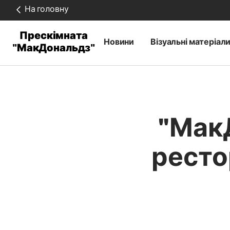
На головну
Прескімната
Новини
Візуальні матеріал
"МакДональдз"
"Мак
ресто