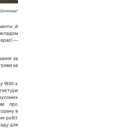
кДональдз"
менти й
акладом
терасі —
вання за
трави на
у 1830-х
ітектури
рухомих
бає про
торану в
ня робіт
саду для