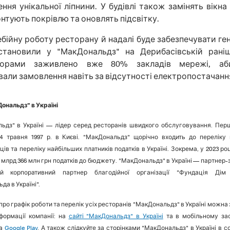
ння унікальної ліпнини. У будівлі також замінять вікна 
нтують покрівлю та оновлять підсвітку.
бійну роботу ресторану й надалі буде забезпечувати ге
становили у "МакДональдз" на Дерибасівській раніш
торами заживлено вже 80% закладів мережі, аб
али замовлення навіть за відсутності електропостачанн
ональдз" в Україні
ьдз" в Україні — лідер серед ресторанів швидкого обслуговування. Пер
24 травня 1997 р. в Києві. "МакДональдз" щорічно входить до переліку
ів та переліку найбільших платників податків в Україні. Зокрема, у 2023 ро
 млрд 366 млн грн податків до бюджету. "МакДональдз" в Україні — партнер-
ий корпоративний партнер благодійної організації "Фундація Дім
а в Україні".
про графік роботи та перелік усіх ресторанів "МакДональдз" в Україні можна 
формації компанії: на
сайті "МакДональдз" в Україні
та в мобільному за
а
Google Play
. А також слідкуйте за сторінками "МакДональдз" в Україні в