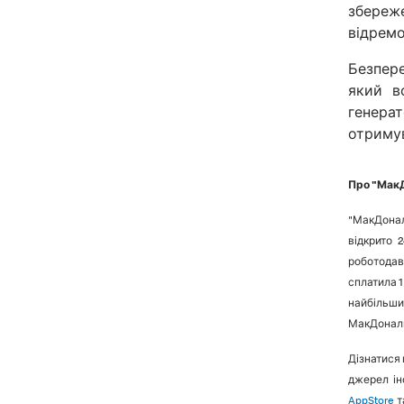
збереже
відремо
Безпере
який в
генера
отримув
Про "МакД
"МакДонал
відкрито 
роботодавц
сплатила 1
найбільш
МакДональд
Дізнатися 
джерел ін
AppStore
т