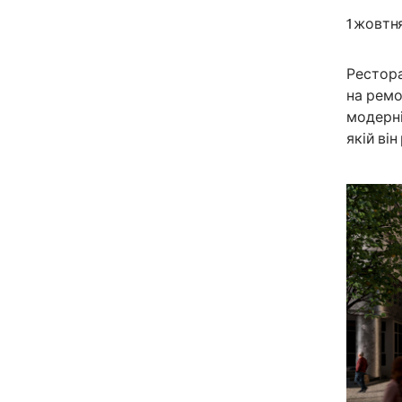
1 жовтня
Рестора
на ремо
модерні
якій ві