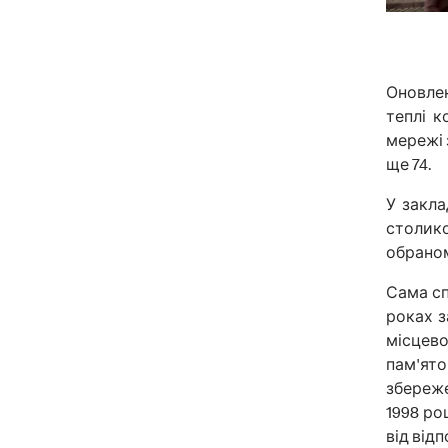
Оновле
теплі 
мережі 
ще 74.
У закла
столико
обраном
Сама сп
роках з
місцев
пам'ят
збереже
1998 ро
від від