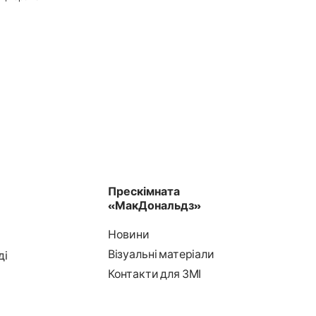
Прескімната
«МакДональдз»
Новини
Візуальні матеріали
ді
Контакти для ЗМІ