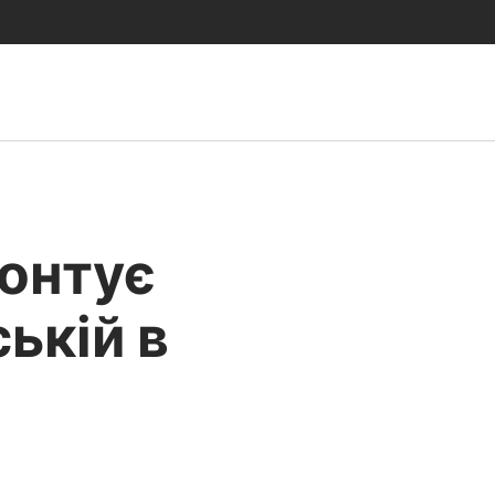
онтує
ькій в