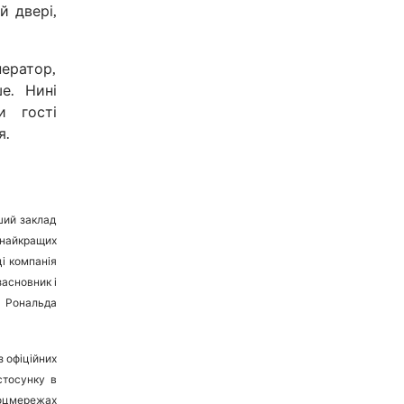
й двері,
нератор,
е. Нині
и гості
я.
ший заклад
 найкращих
ці компанія
засновник і
 Рональда
з офіційних
стосунку в
 соцмережах