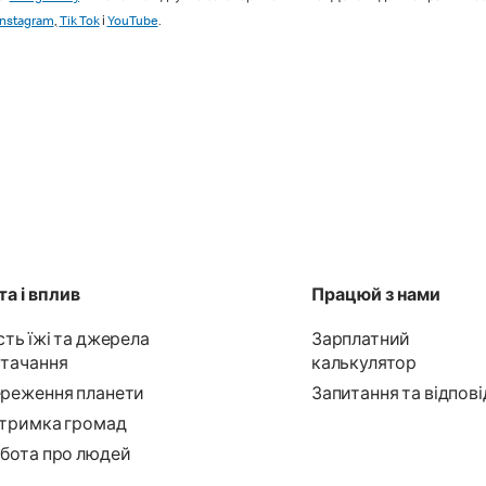
Instagram
,
Tik Tok
і
YouTube
.
а і вплив
Працюй з нами
сть їжі та джерела
Зарплатний
тачання
калькулятор
реження планети
Запитання та відпові
тримка громад
бота про людей