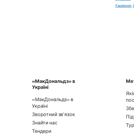
Facebook
,
«МакДональдз» в
Мет
Україні
Які
«МакДональдз» в
пос
Україні
Збе
Зворотний звʼязок
Під
Знайти нас
Тур
Тендери