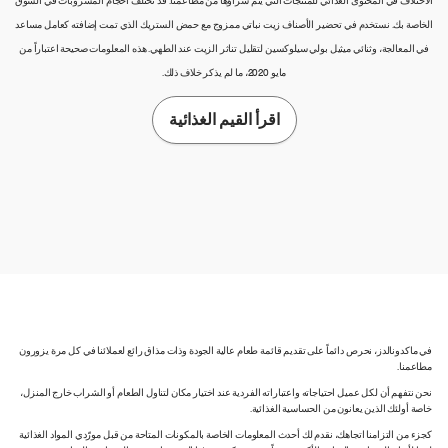
الاختلاف في المحتوى الغذائي للمنتجات التي يتم شراؤها من مطاعمنا. قد تختلف أحجام المشروبات في السوق
الخاصة بك. نستخدم في تحضير الأصناف زيت نباتي ممزوج مع حمض الستريك الذي تمت إضافته كعامل مساعد
في المعالجة، وثنائي ميثيل بولي سيلوكسين لتقليل تناثر الزيت عند الطهي. هذه المعلومات صحيحة اعتباراً من
مايو 2020، ما لم يذكر خلاف ذلك.
اقرأ القيم الغذائية
في ماكدونالدز، نحرص دائماً على تقديم قائمة طعام عالية الجودة وذات مذاق رائع لعملائنا في كل مرة يزورون
مطاعمنا.
نحن نتفهم أن لكل عميل احتياجاته واعتباراته الفردية عند اختيار مكان لتناول الطعام أو الشراب خارج المنزل،
خاصة أولئك الذين يعانون من الحساسية الغذائية.
كجزء من التزامنا اتجاهك، نقدم لك أحدث المعلومات الخاصة بالمكونات المتاحة من قبل مورّدي المواد الغذائية