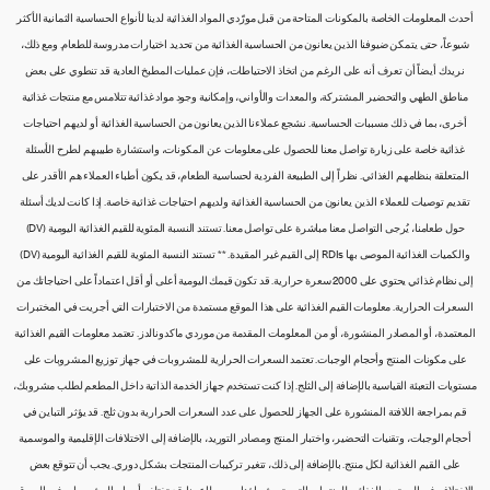
أحدث المعلومات الخاصة بالمكونات المتاحة من قبل مورّدي المواد الغذائية لدينا لأنواع الحساسية الثمانية الأكثر
شيوعاً، حتى يتمكن ضيوفنا الذين يعانون من الحساسية الغذائية من تحديد اختيارات مدروسة للطعام. ومع ذلك،
نريدك أيضاً أن تعرف أنه على الرغم من اتخاذ الاحتياطات، فإن عمليات المطبخ العادية قد تنطوي على بعض
مناطق الطهي والتحضير المشتركة، والمعدات والأواني، وإمكانية وجود مواد غذائية تتلامس مع منتجات غذائية
أخرى، بما في ذلك مسببات الحساسية. نشجع عملاءنا الذين يعانون من الحساسية الغذائية أو لديهم احتياجات
غذائية خاصة على زيارة تواصل معنا للحصول على معلومات عن المكونات، واستشارة طبيبهم لطرح الأسئلة
المتعلقة بنظامهم الغذائي. نظراً إلى الطبيعة الفردية لحساسية الطعام، قد يكون أطباء العملاء هم الأقدر على
تقديم توصيات للعملاء الذين يعانون من الحساسية الغذائية ولديهم احتياجات غذائية خاصة. إذا كانت لديك أسئلة
حول طعامنا، يُرجى التواصل معنا مباشرة على تواصل معنا. تستند النسبة المئوية للقيم الغذائية اليومية (DV)
والكميات الغذائية الموصى بها RDIs إلى القيم غير المقيدة. ** تستند النسبة المئوية للقيم الغذائية اليومية (DV)
إلى نظام غذائي يحتوي على 2000 سعرة حرارية. قد تكون قيمك اليومية أعلى أو أقل اعتماداً على احتياجاتك من
السعرات الحرارية. معلومات القيم الغذائية على هذا الموقع مستمدة من الاختبارات التي أجريت في المختبرات
المعتمدة، أو المصادر المنشورة، أو من المعلومات المقدمة من موردي ماكدونالدز. تعتمد معلومات القيم الغذائية
على مكونات المنتج وأحجام الوجبات. تعتمد السعرات الحرارية للمشروبات في جهاز توزيع المشروبات على
مستويات التعبئة القياسية بالإضافة إلى الثلج. إذا كنت تستخدم جهاز الخدمة الذاتية داخل المطعم لطلب مشروبك،
قم بمراجعة اللافتة المنشورة على الجهاز للحصول على عدد السعرات الحرارية بدون ثلج. قد يؤثر التباين في
أحجام الوجبات، وتقنيات التحضير، واختبار المنتج ومصادر التوريد، بالإضافة إلى الاختلافات الإقليمية والموسمية
على القيم الغذائية لكل منتج. بالإضافة إلى ذلك، تتغير تركيبات المنتجات بشكل دوري. يجب أن تتوقع بعض