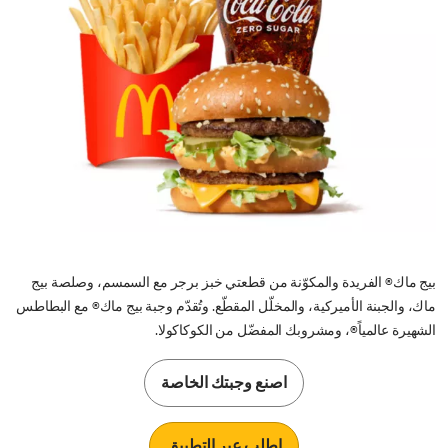
بيج ماك® الفريدة والمكوّنة من قطعتي خبز برجر مع السمسم، وصلصة بيج
ماك، والجبنة الأميركية، والمخلّل المقطّع. وتُقدّم وجبة بيج ماك® مع البطاطس
الشهيرة عالمياً®، ومشروبك المفضّل من الكوكاكولا.
اصنع وجبتك الخاصة
اطلب عبر التطبيق