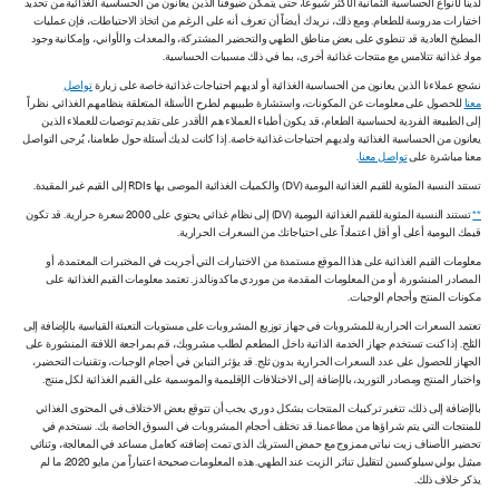
لدينا لأنواع الحساسية الثمانية الأكثر شيوعاً، حتى يتمكن ضيوفنا الذين يعانون من الحساسية الغذائية من تحديد
اختيارات مدروسة للطعام. ومع ذلك، نريدك أيضاً أن تعرف أنه على الرغم من اتخاذ الاحتياطات، فإن عمليات
المطبخ العادية قد تنطوي على بعض مناطق الطهي والتحضير المشتركة، والمعدات والأواني، وإمكانية وجود
مواد غذائية تتلامس مع منتجات غذائية أخرى، بما في ذلك مسببات الحساسية.
نشجع عملاءنا الذين يعانون من الحساسية الغذائية أو لديهم احتياجات غذائية خاصة على زيارة
تواصل
معنا
للحصول على معلومات عن المكونات، واستشارة طبيبهم لطرح الأسئلة المتعلقة بنظامهم الغذائي. نظراً
إلى الطبيعة الفردية لحساسية الطعام، قد يكون أطباء العملاء هم الأقدر على تقديم توصيات للعملاء الذين
يعانون من الحساسية الغذائية ولديهم احتياجات غذائية خاصة. إذا كانت لديك أسئلة حول طعامنا، يُرجى التواصل
معنا مباشرة على
تواصل معنا
.
تستند النسبة المئوية للقيم الغذائية اليومية (DV) والكميات الغذائية الموصى بها RDIs إلى القيم غير المقيدة.
**
تستند النسبة المئوية للقيم الغذائية اليومية (DV) إلى نظام غذائي يحتوي على 2000 سعرة حرارية. قد تكون
قيمك اليومية أعلى أو أقل اعتماداً على احتياجاتك من السعرات الحرارية.
معلومات القيم الغذائية على هذا الموقع مستمدة من الاختبارات التي أجريت في المختبرات المعتمدة، أو
المصادر المنشورة، أو من المعلومات المقدمة من موردي ماكدونالدز. تعتمد معلومات القيم الغذائية على
مكونات المنتج وأحجام الوجبات.
تعتمد السعرات الحرارية للمشروبات في جهاز توزيع المشروبات على مستويات التعبئة القياسية بالإضافة إلى
الثلج. إذا كنت تستخدم جهاز الخدمة الذاتية داخل المطعم لطلب مشروبك، قم بمراجعة اللافتة المنشورة على
الجهاز للحصول على عدد السعرات الحرارية بدون ثلج. قد يؤثر التباين في أحجام الوجبات، وتقنيات التحضير،
واختبار المنتج ومصادر التوريد، بالإضافة إلى الاختلافات الإقليمية والموسمية على القيم الغذائية لكل منتج.
بالإضافة إلى ذلك، تتغير تركيبات المنتجات بشكل دوري. يجب أن تتوقع بعض الاختلاف في المحتوى الغذائي
للمنتجات التي يتم شراؤها من مطاعمنا. قد تختلف أحجام المشروبات في السوق الخاصة بك. نستخدم في
تحضير الأصناف زيت نباتي ممزوج مع حمض الستريك الذي تمت إضافته كعامل مساعد في المعالجة، وثنائي
ميثيل بولي سيلوكسين لتقليل تناثر الزيت عند الطهي. هذه المعلومات صحيحة اعتباراً من مايو 2020، ما لم
يذكر خلاف ذلك.