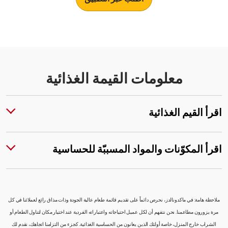
معلومات القيمة الغذائية
اقرأ القيم الغذائية
اقرأ المكوّنات والمواد المسببّة للحساسية
ملاحظة هامة: في ماكدونالدز، نحرص دائماً على تقديم قائمة طعام عالية الجودة وذات مذاق رائع لعملائنا في كل
مرة يزورون مطاعمنا. نحن نتفهم أن لكل عميل احتياجاته واعتباراته الفردية عند اختيار مكان لتناول الطعام أو
الشراب خارج المنزل، خاصة أولئك الذين يعانون من الحساسية الغذائية. كجزء من التزامنا اتجاهك، نقدم لك