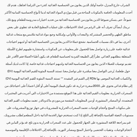
الشراب خارج المنزل، خاصة أولئك الذين يعانون من الحساسية الغذائية. كجزء من التزامنا اتجاهك، نقدم لك
أحدث المعلومات الخاصة بالمكونات المتاحة من قبل مورّدي المواد الغذائية لدينا لأنواع الحساسية الثمانية الأكثر
شيوعاً، حتى يتمكن ضيوفنا الذين يعانون من الحساسية الغذائية من تحديد اختيارات مدروسة للطعام. ومع ذلك،
نريدك أيضاً أن تعرف أنه على الرغم من اتخاذ الاحتياطات، فإن عمليات المطبخ العادية قد تنطوي على بعض
مناطق الطهي والتحضير المشتركة، والمعدات والأواني، وإمكانية وجود مواد غذائية تتلامس مع منتجات غذائية
أخرى، بما في ذلك مسببات الحساسية. نشجع عملاءنا الذين يعانون من الحساسية الغذائية أو لديهم احتياجات
غذائية خاصة على زيارة تواصل معنا للحصول على معلومات عن المكونات، واستشارة طبيبهم لطرح الأسئلة
المتعلقة بنظامهم الغذائي. نظراً إلى الطبيعة الفردية لحساسية الطعام، قد يكون أطباء العملاء هم الأقدر على
تقديم توصيات للعملاء الذين يعانون من الحساسية الغذائية ولديهم احتياجات غذائية خاصة. إذا كانت لديك أسئلة
حول طعامنا، يُرجى التواصل معنا مباشرة على تواصل معنا. تستند النسبة المئوية للقيم الغذائية اليومية (DV)
والكميات الغذائية الموصى بها RDIs إلى القيم غير المقيدة. ** تستند النسبة المئوية للقيم الغذائية اليومية (DV)
إلى نظام غذائي يحتوي على 2000 سعرة حرارية. قد تكون قيمك اليومية أعلى أو أقل اعتماداً على احتياجاتك من
السعرات الحرارية. معلومات القيم الغذائية على هذا الموقع مستمدة من الاختبارات التي أجريت في المختبرات
المعتمدة، أو المصادر المنشورة، أو من المعلومات المقدمة من موردي ماكدونالدز. تعتمد معلومات القيم الغذائية
على مكونات المنتج وأحجام الوجبات. تعتمد السعرات الحرارية للمشروبات في جهاز توزيع المشروبات على
مستويات التعبئة القياسية بالإضافة إلى الثلج. إذا كنت تستخدم جهاز الخدمة الذاتية داخل المطعم لطلب مشروبك،
قم بمراجعة اللافتة المنشورة على الجهاز للحصول على عدد السعرات الحرارية بدون ثلج. قد يؤثر التباين في
أحجام الوجبات، وتقنيات التحضير، واختبار المنتج ومصادر التوريد، بالإضافة إلى الاختلافات الإقليمية والموسمية