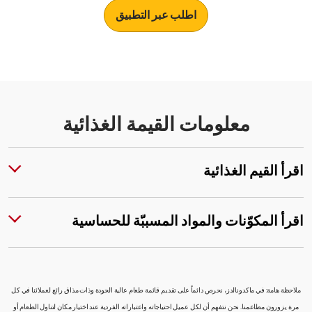
اطلب عبر التطبيق
معلومات القيمة الغذائية
اقرأ القيم الغذائية
اقرأ المكوّنات والمواد المسببّة للحساسية
ملاحظة هامة: في ماكدونالدز، نحرص دائماً على تقديم قائمة طعام عالية الجودة وذات مذاق رائع لعملائنا في كل
مرة يزورون مطاعمنا. نحن نتفهم أن لكل عميل احتياجاته واعتباراته الفردية عند اختيار مكان لتناول الطعام أو