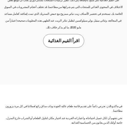
على القيم الغذائية لكل منتج. بالإضافة إلى ذلك، تتغير تركيبات المنتجات بشكل دوري. يجب أن تتوقع بعض
الاختلاف في المحتوى الغذائي للمنتجات التي يتم شراؤها من مطاعمنا. قد تختلف أحجام المشروبات في السوق
الخاصة بك. نستخدم في تحضير الأصناف زيت نباتي ممزوج مع حمض الستريك الذي تمت إضافته كعامل مساعد
في المعالجة، وثنائي ميثيل بولي سيلوكسين لتقليل تناثر الزيت عند الطهي. هذه المعلومات صحيحة اعتباراً من
مايو 2020، ما لم يذكر خلاف ذلك.
اقرأ القيم الغذائية
في ماكدونالدز، نحرص دائماً على تقديم قائمة طعام عالية الجودة وذات مذاق رائع لعملائنا في كل مرة يزورون
مطاعمنا.
نحن نتفهم أن لكل عميل احتياجاته واعتباراته الفردية عند اختيار مكان لتناول الطعام أو الشراب خارج المنزل،
خاصة أولئك الذين يعانون من الحساسية الغذائية.