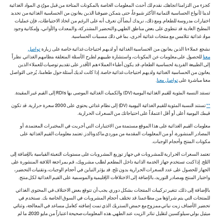
كجزء من التزامنا اتجاهك، نقدم لك أحدث المعلومات الخاصة بالمكونات المتاحة من قبل مورّدي المواد الغذائية
لدينا لأنواع الحساسية الثمانية الأكثر شيوعاً، حتى يتمكن ضيوفنا الذين يعانون من الحساسية الغذائية من تحديد
اختيارات مدروسة للطعام. ومع ذلك، نريدك أيضاً أن تعرف أنه على الرغم من اتخاذ الاحتياطات، فإن عمليات
المطبخ العادية قد تنطوي على بعض مناطق الطهي والتحضير المشتركة، والمعدات والأواني، وإمكانية وجود
مواد غذائية تتلامس مع منتجات غذائية أخرى، بما في ذلك مسببات الحساسية.
نشجع عملاءنا الذين يعانون من الحساسية الغذائية أو لديهم احتياجات غذائية خاصة على زيارة
تواصل
معنا
للحصول على معلومات عن المكونات، واستشارة طبيبهم لطرح الأسئلة المتعلقة بنظامهم الغذائي. نظراً
إلى الطبيعة الفردية لحساسية الطعام، قد يكون أطباء العملاء هم الأقدر على تقديم توصيات للعملاء الذين
يعانون من الحساسية الغذائية ولديهم احتياجات غذائية خاصة. إذا كانت لديك أسئلة حول طعامنا، يُرجى التواصل
معنا مباشرة على
تواصل معنا
.
تستند النسبة المئوية للقيم الغذائية اليومية (DV) والكميات الغذائية الموصى بها RDIs إلى القيم غير المقيدة.
**
تستند النسبة المئوية للقيم الغذائية اليومية (DV) إلى نظام غذائي يحتوي على 2000 سعرة حرارية. قد تكون
قيمك اليومية أعلى أو أقل اعتماداً على احتياجاتك من السعرات الحرارية.
معلومات القيم الغذائية على هذا الموقع مستمدة من الاختبارات التي أجريت في المختبرات المعتمدة، أو
المصادر المنشورة، أو من المعلومات المقدمة من موردي ماكدونالدز. تعتمد معلومات القيم الغذائية على
مكونات المنتج وأحجام الوجبات.
تعتمد السعرات الحرارية للمشروبات في جهاز توزيع المشروبات على مستويات التعبئة القياسية بالإضافة إلى
الثلج. إذا كنت تستخدم جهاز الخدمة الذاتية داخل المطعم لطلب مشروبك، قم بمراجعة اللافتة المنشورة على
الجهاز للحصول على عدد السعرات الحرارية بدون ثلج. قد يؤثر التباين في أحجام الوجبات، وتقنيات التحضير،
واختبار المنتج ومصادر التوريد، بالإضافة إلى الاختلافات الإقليمية والموسمية على القيم الغذائية لكل منتج.
بالإضافة إلى ذلك، تتغير تركيبات المنتجات بشكل دوري. يجب أن تتوقع بعض الاختلاف في المحتوى الغذائي
للمنتجات التي يتم شراؤها من مطاعمنا. قد تختلف أحجام المشروبات في السوق الخاصة بك. نستخدم في
تحضير الأصناف زيت نباتي ممزوج مع حمض الستريك الذي تمت إضافته كعامل مساعد في المعالجة، وثنائي
ميثيل بولي سيلوكسين لتقليل تناثر الزيت عند الطهي. هذه المعلومات صحيحة اعتباراً من مايو 2020، ما لم