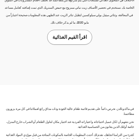
الاختلاف في المحتوى الغذائي للمنتجات التي يتم شراؤها من مطاعمنا. قد تختلف أحجام المشروبات في السوق
الخاصة بك. نستخدم في تحضير الأصناف زيت نباتي ممزوج مع حمض الستريك الذي تمت إضافته كعامل مساعد
في المعالجة، وثنائي ميثيل بولي سيلوكسين لتقليل تناثر الزيت عند الطهي. هذه المعلومات صحيحة اعتباراً من
مايو 2020، ما لم يذكر خلاف ذلك.
اقرأ القيم الغذائية
في ماكدونالدز، نحرص دائماً على تقديم قائمة طعام عالية الجودة وذات مذاق رائع لعملائنا في كل مرة يزورون
مطاعمنا.
نحن نتفهم أن لكل عميل احتياجاته واعتباراته الفردية عند اختيار مكان لتناول الطعام أو الشراب خارج المنزل،
خاصة أولئك الذين يعانون من الحساسية الغذائية.
كجزء من التزامنا اتجاهك، نقدم لك أحدث المعلومات الخاصة بالمكونات المتاحة من قبل مورّدي المواد الغذائية