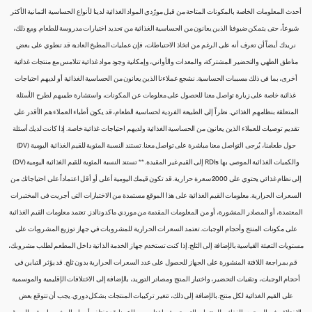
أحدث المعلومات الخاصة بالمكونات المتاحة من قبل مورّدي المواد الغذائية لدينا لأنواع الحساسية الثمانية الأكثر
شيوعاً، حتى يتمكن ضيوفنا الذين يعانون من الحساسية الغذائية من تحديد اختيارات مدروسة للطعام. ومع ذلك،
نريدك أيضاً أن تعرف أنه على الرغم من اتخاذ الاحتياطات، فإن عمليات المطبخ العادية قد تنطوي على بعض
مناطق الطهي والتحضير المشتركة، والمعدات والأواني، وإمكانية وجود مواد غذائية تتلامس مع منتجات غذائية
أخرى، بما في ذلك مسببات الحساسية. نشجع عملاءنا الذين يعانون من الحساسية الغذائية أو لديهم احتياجات
غذائية خاصة على زيارة تواصل معنا للحصول على معلومات عن المكونات، واستشارة طبيبهم لطرح الأسئلة
المتعلقة بنظامهم الغذائي. نظراً إلى الطبيعة الفردية لحساسية الطعام، قد يكون أطباء العملاء هم الأقدر على
تقديم توصيات للعملاء الذين يعانون من الحساسية الغذائية ولديهم احتياجات غذائية خاصة. إذا كانت لديك أسئلة
حول طعامنا، يُرجى التواصل معنا مباشرة على تواصل معنا. تستند النسبة المئوية للقيم الغذائية اليومية (DV)
والكميات الغذائية الموصى بها RDIs إلى القيم غير المقيدة. ** تستند النسبة المئوية للقيم الغذائية اليومية (DV)
إلى نظام غذائي يحتوي على 2000 سعرة حرارية. قد تكون قيمك اليومية أعلى أو أقل اعتماداً على احتياجاتك من
السعرات الحرارية. معلومات القيم الغذائية على هذا الموقع مستمدة من الاختبارات التي أجريت في المختبرات
المعتمدة، أو المصادر المنشورة، أو من المعلومات المقدمة من موردي ماكدونالدز. تعتمد معلومات القيم الغذائية
على مكونات المنتج وأحجام الوجبات. تعتمد السعرات الحرارية للمشروبات في جهاز توزيع المشروبات على
مستويات التعبئة القياسية بالإضافة إلى الثلج. إذا كنت تستخدم جهاز الخدمة الذاتية داخل المطعم لطلب مشروبك،
قم بمراجعة اللافتة المنشورة على الجهاز للحصول على عدد السعرات الحرارية بدون ثلج. قد يؤثر التباين في
أحجام الوجبات، وتقنيات التحضير، واختبار المنتج ومصادر التوريد، بالإضافة إلى الاختلافات الإقليمية والموسمية
على القيم الغذائية لكل منتج. بالإضافة إلى ذلك، تتغير تركيبات المنتجات بشكل دوري. يجب أن تتوقع بعض