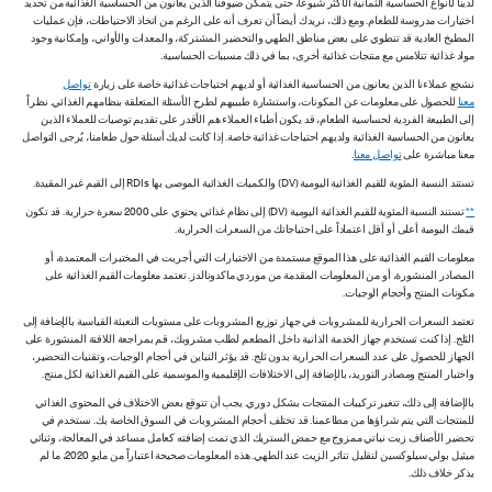
لدينا لأنواع الحساسية الثمانية الأكثر شيوعاً، حتى يتمكن ضيوفنا الذين يعانون من الحساسية الغذائية من تحديد
اختيارات مدروسة للطعام. ومع ذلك، نريدك أيضاً أن تعرف أنه على الرغم من اتخاذ الاحتياطات، فإن عمليات
المطبخ العادية قد تنطوي على بعض مناطق الطهي والتحضير المشتركة، والمعدات والأواني، وإمكانية وجود
مواد غذائية تتلامس مع منتجات غذائية أخرى، بما في ذلك مسببات الحساسية.
نشجع عملاءنا الذين يعانون من الحساسية الغذائية أو لديهم احتياجات غذائية خاصة على زيارة
تواصل
معنا
للحصول على معلومات عن المكونات، واستشارة طبيبهم لطرح الأسئلة المتعلقة بنظامهم الغذائي. نظراً
إلى الطبيعة الفردية لحساسية الطعام، قد يكون أطباء العملاء هم الأقدر على تقديم توصيات للعملاء الذين
يعانون من الحساسية الغذائية ولديهم احتياجات غذائية خاصة. إذا كانت لديك أسئلة حول طعامنا، يُرجى التواصل
معنا مباشرة على
تواصل معنا
.
تستند النسبة المئوية للقيم الغذائية اليومية (DV) والكميات الغذائية الموصى بها RDIs إلى القيم غير المقيدة.
**
تستند النسبة المئوية للقيم الغذائية اليومية (DV) إلى نظام غذائي يحتوي على 2000 سعرة حرارية. قد تكون
قيمك اليومية أعلى أو أقل اعتماداً على احتياجاتك من السعرات الحرارية.
معلومات القيم الغذائية على هذا الموقع مستمدة من الاختبارات التي أجريت في المختبرات المعتمدة، أو
المصادر المنشورة، أو من المعلومات المقدمة من موردي ماكدونالدز. تعتمد معلومات القيم الغذائية على
مكونات المنتج وأحجام الوجبات.
تعتمد السعرات الحرارية للمشروبات في جهاز توزيع المشروبات على مستويات التعبئة القياسية بالإضافة إلى
الثلج. إذا كنت تستخدم جهاز الخدمة الذاتية داخل المطعم لطلب مشروبك، قم بمراجعة اللافتة المنشورة على
الجهاز للحصول على عدد السعرات الحرارية بدون ثلج. قد يؤثر التباين في أحجام الوجبات، وتقنيات التحضير،
واختبار المنتج ومصادر التوريد، بالإضافة إلى الاختلافات الإقليمية والموسمية على القيم الغذائية لكل منتج.
بالإضافة إلى ذلك، تتغير تركيبات المنتجات بشكل دوري. يجب أن تتوقع بعض الاختلاف في المحتوى الغذائي
للمنتجات التي يتم شراؤها من مطاعمنا. قد تختلف أحجام المشروبات في السوق الخاصة بك. نستخدم في
تحضير الأصناف زيت نباتي ممزوج مع حمض الستريك الذي تمت إضافته كعامل مساعد في المعالجة، وثنائي
ميثيل بولي سيلوكسين لتقليل تناثر الزيت عند الطهي. هذه المعلومات صحيحة اعتباراً من مايو 2020، ما لم
يذكر خلاف ذلك.