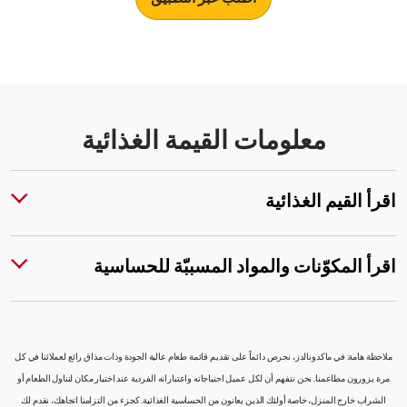
معلومات القيمة الغذائية
اقرأ القيم الغذائية
اقرأ المكوّنات والمواد المسببّة للحساسية
ملاحظة هامة: في ماكدونالدز، نحرص دائماً على تقديم قائمة طعام عالية الجودة وذات مذاق رائع لعملائنا في كل
مرة يزورون مطاعمنا. نحن نتفهم أن لكل عميل احتياجاته واعتباراته الفردية عند اختيار مكان لتناول الطعام أو
الشراب خارج المنزل، خاصة أولئك الذين يعانون من الحساسية الغذائية. كجزء من التزامنا اتجاهك، نقدم لك