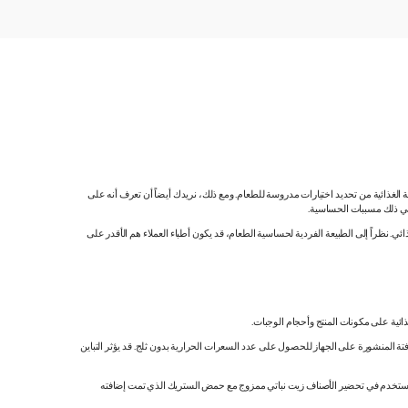
ية الغذائية من تحديد اختيارات مدروسة للطعام. ومع ذلك، نريدك أيضاً أن تعرف أنه على
 في ذلك مسببات الحساسية.
 نظراً إلى الطبيعة الفردية لحساسية الطعام، قد يكون أطباء العملاء هم الأقدر على
ائية على مكونات المنتج وأحجام الوجبات.
تة المنشورة على الجهاز للحصول على عدد السعرات الحرارية بدون ثلج. قد يؤثر التباين
ك. نستخدم في تحضير الأصناف زيت نباتي ممزوج مع حمض الستريك الذي تمت إضافته