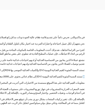
في ماكدونالدز، نحرص دائماً على تقديم قائمة طعام عالية الجودة وذات مذاق رائع لعملائ
نحن نتفهم أن لكل عميل احتياجاته واعتباراته الفردية عند اختيار مكان لتناول الطعام أو ا
كجزء من التزامنا اتجاهك، نقدم لك أحدث المعلومات الخاصة بالمكونات المتاحة من قبل مورّ
الرغم من اتخاذ الاحتياطات، فإن عمليات المطبخ العادية قد تنطوي على بعض مناطق الطه
نشجع عملاءنا الذين يعانون من الحساسية الغذائية أو لديهم احتياجات غذائية خاصة على زي
تقديم توصيات للعملاء الذين يعانون من الحساسية الغذائية ولديهم احتياجات غذائية خاصة
تستند النسبة المئوية للقيم الغذائية اليومية (DV) والكميات الغذائية الموصى بها RDIs إلى القيم غير المقيدة.
**
تستند النسبة المئوية للقيم الغذائية اليومية (DV) إلى نظام غذائي يحتوي على 2000 سعرة حرارية. قد تكون قيمك اليومية أعلى أو أقل اعتماداً على احتياجاتك من السعرات الحرارية.
معلومات القيم الغذائية على هذا الموقع مستمدة من الاختبارات التي أجريت في المختبرات
تعتمد السعرات الحرارية للمشروبات في جهاز توزيع المشروبات على مستويات التعبئة القي
في أحجام الوجبات، وتقنيات التحضير، واختبار المنتج ومصادر التوريد، بالإضافة إلى الاختلاف
بالإضافة إلى ذلك، تتغير تركيبات المنتجات بشكل دوري. يجب أن تتوقع بعض الاختلاف ف
كعامل مساعد في المعالجة، وثنائي ميثيل بولي سيلوكسين لتقليل تناثر الزيت عند الطهي. هذه المعلومات صحيح