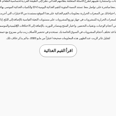
 واستشارة طبيبهم لطرح الأسئلة المتعلقة بنظامهم الغذائي. نظراً إلى الطبيعة الفردية لحساسية الطعام، قد 
 أقل اعتماداً على احتياجاتك من السعرات الحرارية. معلومات القيم الغذائية على هذا الموقع مستمدة من الاختبارات ا
د السعرات الحرارية للمشروبات في جهاز توزيع المشروبات على مستويات التعبئة القياسية بالإضافة إلى الثلج. 
حجام الوجبات، وتقنيات التحضير، واختبار المنتج ومصادر التوريد، بالإضافة إلى الاختلافات الإقليمية والموسمية
منا. قد تختلف أحجام المشروبات في السوق الخاصة بك. نستخدم في تحضير الأصناف زيت نباتي ممزوج مع حمض
لتقليل تناثر الزيت عند الطهي. هذه المعلومات صحيحة اعتباراً من مايو 2020، ما لم يذكر خلاف ذلك.
اقرأ القيم الغذائية