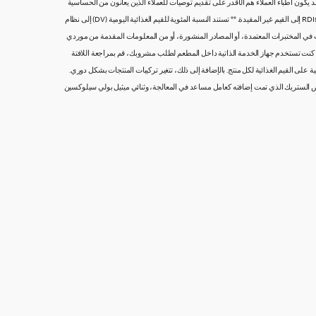
يكون أطباء العملاء هم الأقدر على تقديم توصيات للعملاء الذين يعانون من الحساسية
الغذائية ولديهم احتياجات غذائية خاصة. إذا كانت لديك أسئلة حول طعامنا، يُرجى التواصل معنا مباشرة على تواصل معنا. تستند النسبة المئوية للقيم الغذائية اليومية (DV) والكميات الغذائية الموصى بها RDIs إلى القيم غير المقيدة. ** تستند النسبة المئوية للقيم الغذائية اليومية (DV) إلى نظام
لتي أجريت في المختبرات المعتمدة، أو المصادر المنشورة، أو من المعلومات المقدمة من موردي
إذا كنت تستخدم جهاز الخدمة الذاتية داخل المطعم لطلب مشروبك، قم بمراجعة اللافتة
 على القيم الغذائية لكل منتج. بالإضافة إلى ذلك، تتغير تركيبات المنتجات بشكل دوري.
 الستريك الذي تمت إضافته كعامل مساعد في المعالجة، وثنائي ميثيل بولي سيلوكسين