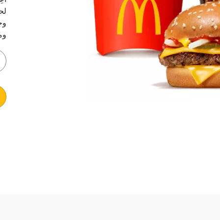
أع
لح
وج
وم