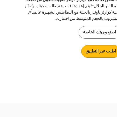
ِد شحن طاقتك مع كوارتر باوندر بالجبنة! تتكوّن من قطعة
م البقر الحلال** يتم إعدادها فقط عند طلب وجبتك. وتُقدّم
بة كوارتر باوندر بالجبنة مع البطاطس الشهيرة عالمياً®،
شروب بالحجم المتوسط من اختيارك.
اصنع وجبتك الخاصة
اطلب عبر التطبيق