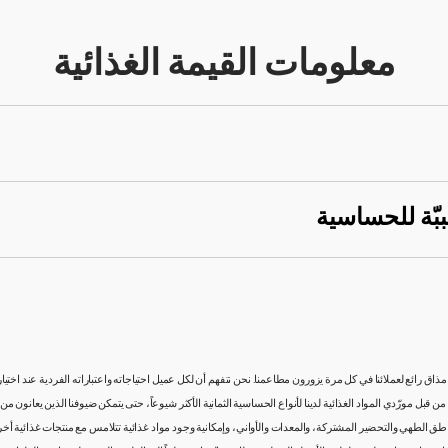
معلومات القيمة الغذائية
ببّة للحساسية
اق رائع لعملائنا في كل مرة يزورون مطاعمنا. نحن نتفهم أن لكل عميل احتياجاته واعتباراته الفردية عند اختي
ن قبل مورّدي المواد الغذائية لدينا لأنواع الحساسية الثمانية الأكثر شيوعاً، حتى يتمكن ضيوفنا الذين يعانون
طق الطهي والتحضير المشتركة، والمعدات والأواني، وإمكانية وجود مواد غذائية تتلامس مع منتجات غذائية أخر