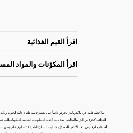
اقرأ القيم الغذائية
اقرأ المكوّنات والمواد المس
ملاحظة هامة: في ماكدونالدز، نحرص دائماً على تقديم قائمة طعام عالية الجودة وذات مذ
الغذائية. كجزء من التزامنا اتجاهك، نقدم لك أحدث المعلومات الخاصة بالمكونات المتاحة م
أنه على الرغم من اتخاذ الاحتياطات، فإن عمليات المطبخ العادية قد تنطوي على بعض منا