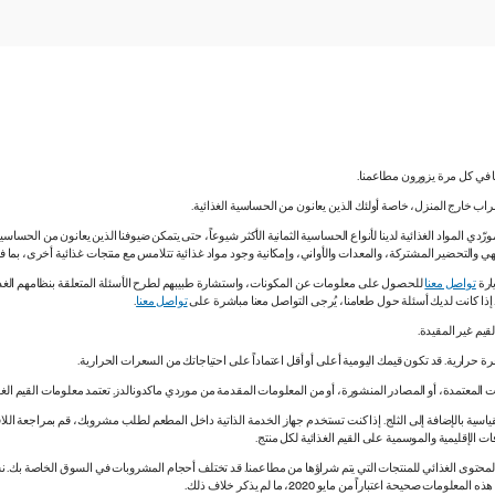
نا في كل مرة يزورون مطاعمنا.
لشراب خارج المنزل، خاصة أولئك الذين يعانون من الحساسية الغذائية.
دي المواد الغذائية لدينا لأنواع الحساسية الثمانية الأكثر شيوعاً، حتى يتمكن ضيوفنا الذين يعانون من الحساس
ي والتحضير المشتركة، والمعدات والأواني، وإمكانية وجود مواد غذائية تتلامس مع منتجات غذائية أخرى، بما
ارة
تواصل معنا
للحصول على معلومات عن المكونات، واستشارة طبيبهم لطرح الأسئلة المتعلقة بنظامهم الغذائي.
. إذا كانت لديك أسئلة حول طعامنا، يُرجى التواصل معنا مباشرة على
تواصل معنا
.
 المعتمدة، أو المصادر المنشورة، أو من المعلومات المقدمة من موردي ماكدونالدز. تعتمد معلومات القيم الغذ
اسية بالإضافة إلى الثلج. إذا كنت تستخدم جهاز الخدمة الذاتية داخل المطعم لطلب مشروبك، قم بمراجعة اللاف
ات الإقليمية والموسمية على القيم الغذائية لكل منتج.
ي المحتوى الغذائي للمنتجات التي يتم شراؤها من مطاعمنا. قد تختلف أحجام المشروبات في السوق الخاصة ب
ة اعتباراً من مايو 2020، ما لم يذكر خلاف ذلك.