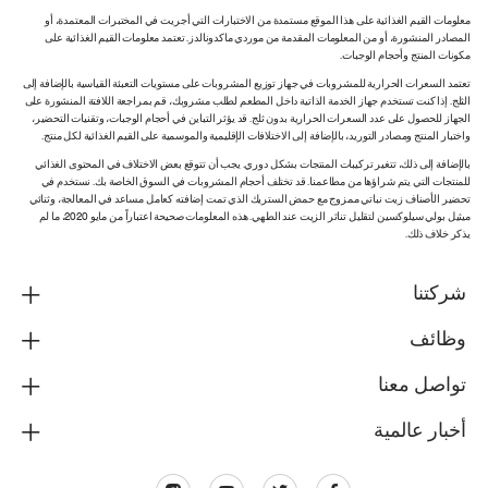
معلومات القيم الغذائية على هذا الموقع مستمدة من الاختبارات التي أجريت في المختبرات المعتمدة، أو
المصادر المنشورة، أو من المعلومات المقدمة من موردي ماكدونالدز. تعتمد معلومات القيم الغذائية على
مكونات المنتج وأحجام الوجبات.
تعتمد السعرات الحرارية للمشروبات في جهاز توزيع المشروبات على مستويات التعبئة القياسية بالإضافة إلى
الثلج. إذا كنت تستخدم جهاز الخدمة الذاتية داخل المطعم لطلب مشروبك، قم بمراجعة اللافتة المنشورة على
الجهاز للحصول على عدد السعرات الحرارية بدون ثلج. قد يؤثر التباين في أحجام الوجبات، وتقنيات التحضير،
واختبار المنتج ومصادر التوريد، بالإضافة إلى الاختلافات الإقليمية والموسمية على القيم الغذائية لكل منتج.
بالإضافة إلى ذلك، تتغير تركيبات المنتجات بشكل دوري. يجب أن تتوقع بعض الاختلاف في المحتوى الغذائي
للمنتجات التي يتم شراؤها من مطاعمنا. قد تختلف أحجام المشروبات في السوق الخاصة بك. نستخدم في
تحضير الأصناف زيت نباتي ممزوج مع حمض الستريك الذي تمت إضافته كعامل مساعد في المعالجة، وثنائي
ميثيل بولي سيلوكسين لتقليل تناثر الزيت عند الطهي. هذه المعلومات صحيحة اعتباراً من مايو 2020، ما لم
يذكر خلاف ذلك.
شركتنا
وظائف
تواصل معنا
أخبار عالمية