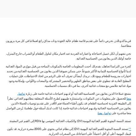
في ماكدونالدز، نحرص دائماً على تقديم قائمة طعام عالية الجودة وذات مذاق رائع لعملائنا في كل مرة يزورون
مطاعمنا.
نحن نتفهم أن لكل عميل احتياجاته واعتباراته الفردية عند اختيار مكان لتناول الطعام أو الشراب خارج المنزل،
خاصة أولئك الذين يعانون من الحساسية الغذائية.
كجزء من التزامنا اتجاهك، نقدم لك أحدث المعلومات الخاصة بالمكونات المتاحة من قبل مورّدي المواد الغذائية
لدينا لأنواع الحساسية الثمانية الأكثر شيوعاً، حتى يتمكن ضيوفنا الذين يعانون من الحساسية الغذائية من تحديد
اختيارات مدروسة للطعام. ومع ذلك، نريدك أيضاً أن تعرف أنه على الرغم من اتخاذ الاحتياطات، فإن عمليات
المطبخ العادية قد تنطوي على بعض مناطق الطهي والتحضير المشتركة، والمعدات والأواني، وإمكانية وجود
مواد غذائية تتلامس مع منتجات غذائية أخرى، بما في ذلك مسببات الحساسية.
نشجع عملاءنا الذين يعانون من الحساسية الغذائية أو لديهم احتياجات غذائية خاصة على زيارة
تواصل
معنا
للحصول على معلومات عن المكونات، واستشارة طبيبهم لطرح الأسئلة المتعلقة بنظامهم الغذائي. نظراً
إلى الطبيعة الفردية لحساسية الطعام، قد يكون أطباء العملاء هم الأقدر على تقديم توصيات للعملاء الذين
يعانون من الحساسية الغذائية ولديهم احتياجات غذائية خاصة. إذا كانت لديك أسئلة حول طعامنا، يُرجى التواصل
معنا مباشرة على
تواصل معنا
.
تستند النسبة المئوية للقيم الغذائية اليومية (DV) والكميات الغذائية الموصى بها RDIs إلى القيم غير المقيدة.
**
تستند النسبة المئوية للقيم الغذائية اليومية (DV) إلى نظام غذائي يحتوي على 2000 سعرة حرارية. قد تكون
قيمك اليومية أعلى أو أقل اعتماداً على احتياجاتك من السعرات الحرارية.