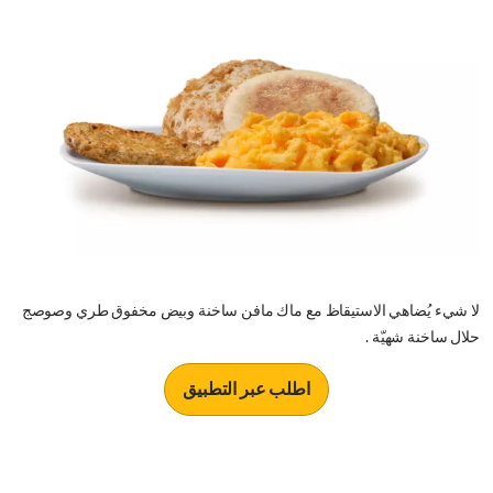
لا شيء يُضاهي الاستيقاظ مع ماك مافن ساخنة وبيض مخفوق طري وصوصج
حلال ساخنة شهيّة .
اطلب عبر التطبيق