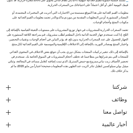
**
تستند النسبة المئوية للقيم الغذائية اليومية (DV) إلى نظام غذائي يحتوي على 2000 سعرة حرارية. قد تكون
قيمك اليومية أعلى أو أقل اعتماداً على احتياجاتك من السعرات الحرارية.
معلومات القيم الغذائية على هذا الموقع مستمدة من الاختبارات التي أجريت في المختبرات المعتمدة، أو
المصادر المنشورة، أو من المعلومات المقدمة من موردي ماكدونالدز. تعتمد معلومات القيم الغذائية على
مكونات المنتج وأحجام الوجبات.
تعتمد السعرات الحرارية للمشروبات في جهاز توزيع المشروبات على مستويات التعبئة القياسية بالإضافة إلى
الثلج. إذا كنت تستخدم جهاز الخدمة الذاتية داخل المطعم لطلب مشروبك، قم بمراجعة اللافتة المنشورة على
الجهاز للحصول على عدد السعرات الحرارية بدون ثلج. قد يؤثر التباين في أحجام الوجبات، وتقنيات التحضير،
واختبار المنتج ومصادر التوريد، بالإضافة إلى الاختلافات الإقليمية والموسمية على القيم الغذائية لكل منتج.
بالإضافة إلى ذلك، تتغير تركيبات المنتجات بشكل دوري. يجب أن تتوقع بعض الاختلاف في المحتوى الغذائي
للمنتجات التي يتم شراؤها من مطاعمنا. قد تختلف أحجام المشروبات في السوق الخاصة بك. نستخدم في
تحضير الأصناف زيت نباتي ممزوج مع حمض الستريك الذي تمت إضافته كعامل مساعد في المعالجة، وثنائي
ميثيل بولي سيلوكسين لتقليل تناثر الزيت عند الطهي. هذه المعلومات صحيحة اعتباراً من مايو 2020، ما لم
يذكر خلاف ذلك.
شركتنا
وظائف
تواصل معنا
أخبار عالمية