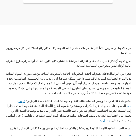
في ماكدونالدز، نحرص دائماً على تقديم قائمة طعام عالية الجودة وذات مذاق رائع لعملائنا في كل مرة يزورون
مطاعمنا.
نحن نتفهم أن لكل عميل احتياجاته واعتباراته الفردية عند اختيار مكان لتناول الطعام أو الشراب خارج المنزل،
خاصة أولئك الذين يعانون من الحساسية الغذائية.
كجزء من التزامنا اتجاهك، نقدم لك أحدث المعلومات الخاصة بالمكونات المتاحة من قبل مورّدي المواد الغذائية
لدينا لأنواع الحساسية الثمانية الأكثر شيوعاً، حتى يتمكن ضيوفنا الذين يعانون من الحساسية الغذائية من تحديد
اختيارات مدروسة للطعام. ومع ذلك، نريدك أيضاً أن تعرف أنه على الرغم من اتخاذ الاحتياطات، فإن عمليات
المطبخ العادية قد تنطوي على بعض مناطق الطهي والتحضير المشتركة، والمعدات والأواني، وإمكانية وجود
مواد غذائية تتلامس مع منتجات غذائية أخرى، بما في ذلك مسببات الحساسية.
نشجع عملاءنا الذين يعانون من الحساسية الغذائية أو لديهم احتياجات غذائية خاصة على زيارة
تواصل
معنا
للحصول على معلومات عن المكونات، واستشارة طبيبهم لطرح الأسئلة المتعلقة بنظامهم الغذائي. نظراً
إلى الطبيعة الفردية لحساسية الطعام، قد يكون أطباء العملاء هم الأقدر على تقديم توصيات للعملاء الذين
يعانون من الحساسية الغذائية ولديهم احتياجات غذائية خاصة. إذا كانت لديك أسئلة حول طعامنا، يُرجى التواصل
معنا مباشرة على
تواصل معنا
.
تستند النسبة المئوية للقيم الغذائية اليومية (DV) والكميات الغذائية الموصى بها RDIs إلى القيم غير المقيدة.