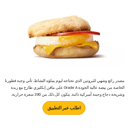
مصدر رائع وشهي للبروتين الذي تحتاجه ليوم يملؤه النشاط. تأتي وجبة فطورنا
الخاصة من بيضة عالية الجودة Grade A على مافن إنكليزي طازج مع زبدة
وشريحة دجاج وجبنة أميركية ذائبة. يتكون كل ذلك من 290 سعرة حرارية.
اطلب عبر التطبيق