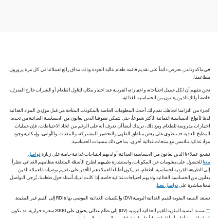
في ماكدونالدز، نحرص دائماً على تقديم قائمة طعام عالية الجودة وذات مذاق رائع لعملائنا في كل مرة يزورون
مطاعمنا.
نحن نتفهم أن لكل عميل احتياجاته واعتباراته الفردية عند اختيار مكان لتناول الطعام أو الشراب خارج المنزل،
خاصة أولئك الذين يعانون من الحساسية الغذائية.
كجزء من التزامنا اتجاهك، نقدم لك أحدث المعلومات الخاصة بالمكونات المتاحة من قبل مورّدي المواد الغذائية
لدينا لأنواع الحساسية الثمانية الأكثر شيوعاً، حتى يتمكن ضيوفنا الذين يعانون من الحساسية الغذائية من تحديد
اختيارات مدروسة للطعام. ومع ذلك، نريدك أيضاً أن تعرف أنه على الرغم من اتخاذ الاحتياطات، فإن عمليات
المطبخ العادية قد تنطوي على بعض مناطق الطهي والتحضير المشتركة، والمعدات والأواني، وإمكانية وجود
مواد غذائية تتلامس مع منتجات غذائية أخرى، بما في ذلك مسببات الحساسية.
نشجع عملاءنا الذين يعانون من الحساسية الغذائية أو لديهم احتياجات غذائية خاصة على زيارة
تواصل
معنا
للحصول على معلومات عن المكونات، واستشارة طبيبهم لطرح الأسئلة المتعلقة بنظامهم الغذائي. نظراً
إلى الطبيعة الفردية لحساسية الطعام، قد يكون أطباء العملاء هم الأقدر على تقديم توصيات للعملاء الذين
يعانون من الحساسية الغذائية ولديهم احتياجات غذائية خاصة. إذا كانت لديك أسئلة حول طعامنا، يُرجى التواصل
معنا مباشرة على
تواصل معنا
.
تستند النسبة المئوية للقيم الغذائية اليومية (DV) والكميات الغذائية الموصى بها RDIs إلى القيم غير المقيدة.
**
تستند النسبة المئوية للقيم الغذائية اليومية (DV) إلى نظام غذائي يحتوي على 2000 سعرة حرارية. قد تكون