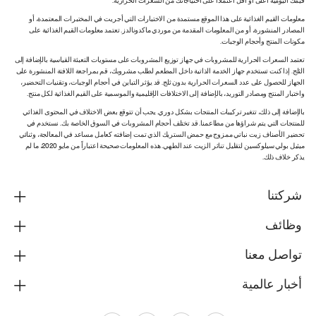
قيمك اليومية أعلى أو أقل اعتماداً على احتياجاتك من السعرات الحرارية.
معلومات القيم الغذائية على هذا الموقع مستمدة من الاختبارات التي أجريت في المختبرات المعتمدة، أو
المصادر المنشورة، أو من المعلومات المقدمة من موردي ماكدونالدز. تعتمد معلومات القيم الغذائية على
مكونات المنتج وأحجام الوجبات.
تعتمد السعرات الحرارية للمشروبات في جهاز توزيع المشروبات على مستويات التعبئة القياسية بالإضافة إلى
الثلج. إذا كنت تستخدم جهاز الخدمة الذاتية داخل المطعم لطلب مشروبك، قم بمراجعة اللافتة المنشورة على
الجهاز للحصول على عدد السعرات الحرارية بدون ثلج. قد يؤثر التباين في أحجام الوجبات، وتقنيات التحضير،
واختبار المنتج ومصادر التوريد، بالإضافة إلى الاختلافات الإقليمية والموسمية على القيم الغذائية لكل منتج.
بالإضافة إلى ذلك، تتغير تركيبات المنتجات بشكل دوري. يجب أن تتوقع بعض الاختلاف في المحتوى الغذائي
للمنتجات التي يتم شراؤها من مطاعمنا. قد تختلف أحجام المشروبات في السوق الخاصة بك. نستخدم في
تحضير الأصناف زيت نباتي ممزوج مع حمض الستريك الذي تمت إضافته كعامل مساعد في المعالجة، وثنائي
ميثيل بولي سيلوكسين لتقليل تناثر الزيت عند الطهي. هذه المعلومات صحيحة اعتباراً من مايو 2020، ما لم
يذكر خلاف ذلك.
شركتنا
وظائف
تواصل معنا
أخبار عالمية