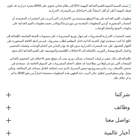
**
تستند النسبة المئوية للقيم الغذائية اليومية (DV) إلى نظام غذائي يحتوي على 2000 سعرة حرارية. قد تكون
قيمك اليومية أعلى أو أقل اعتماداً على احتياجاتك من السعرات الحرارية.
معلومات القيم الغذائية على هذا الموقع مستمدة من الاختبارات التي أجريت في المختبرات المعتمدة، أو
المصادر المنشورة، أو من المعلومات المقدمة من موردي ماكدونالدز. تعتمد معلومات القيم الغذائية على
مكونات المنتج وأحجام الوجبات.
تعتمد السعرات الحرارية للمشروبات في جهاز توزيع المشروبات على مستويات التعبئة القياسية بالإضافة إلى
الثلج. إذا كنت تستخدم جهاز الخدمة الذاتية داخل المطعم لطلب مشروبك، قم بمراجعة اللافتة المنشورة على
الجهاز للحصول على عدد السعرات الحرارية بدون ثلج. قد يؤثر التباين في أحجام الوجبات، وتقنيات التحضير،
واختبار المنتج ومصادر التوريد، بالإضافة إلى الاختلافات الإقليمية والموسمية على القيم الغذائية لكل منتج.
بالإضافة إلى ذلك، تتغير تركيبات المنتجات بشكل دوري. يجب أن تتوقع بعض الاختلاف في المحتوى الغذائي
للمنتجات التي يتم شراؤها من مطاعمنا. قد تختلف أحجام المشروبات في السوق الخاصة بك. نستخدم في
تحضير الأصناف زيت نباتي ممزوج مع حمض الستريك الذي تمت إضافته كعامل مساعد في المعالجة، وثنائي
ميثيل بولي سيلوكسين لتقليل تناثر الزيت عند الطهي. هذه المعلومات صحيحة اعتباراً من مايو 2020، ما لم
يذكر خلاف ذلك.
شركتنا
وظائف
تواصل معنا
أخبار عالمية