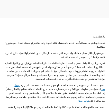
ملاحظة هامة:
في ماكدونالدز، نحرص دائماً على تقديم قائمة طعام عالية الجودة وذات مذاق رائع لعملائنا في كل مرة يزورون
مطاعمنا.
نحن نتفهم أن لكل عميل احتياجاته واعتباراته الفردية عند اختيار مكان لتناول الطعام أو الشراب خارج المنزل،
خاصة أولئك الذين يعانون من الحساسية الغذائية.
كجزء من التزامنا اتجاهك، نقدم لك أحدث المعلومات الخاصة بالمكونات المتاحة من قبل مورّدي المواد الغذائية
لدينا لأنواع الحساسية الثمانية الأكثر شيوعاً، حتى يتمكن ضيوفنا الذين يعانون من الحساسية الغذائية من تحديد
اختيارات مدروسة للطعام. ومع ذلك، نريدك أيضاً أن تعرف أنه على الرغم من اتخاذ الاحتياطات، فإن عمليات
المطبخ العادية قد تنطوي على بعض مناطق الطهي والتحضير المشتركة، والمعدات والأواني، وإمكانية وجود
مواد غذائية تتلامس مع منتجات غذائية أخرى، بما في ذلك مسببات الحساسية.
نشجع عملاءنا الذين يعانون من الحساسية الغذائية أو لديهم احتياجات غذائية خاصة على زيارة
تواصل
معنا
للحصول على معلومات عن المكونات، واستشارة طبيبهم لطرح الأسئلة المتعلقة بنظامهم الغذائي. نظراً
إلى الطبيعة الفردية لحساسية الطعام، قد يكون أطباء العملاء هم الأقدر على تقديم توصيات للعملاء الذين
يعانون من الحساسية الغذائية ولديهم احتياجات غذائية خاصة. إذا كانت لديك أسئلة حول طعامنا، يُرجى التواصل
معنا مباشرة على
تواصل معنا
.
تستند النسبة المئوية للقيم الغذائية اليومية (DV) والكميات الغذائية الموصى بها RDIs إلى القيم غير المقيدة.