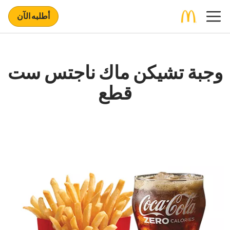
أطلبه الآن
وجبة تشيكن ماك ناجتس ست
قطع