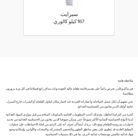
سبرايت
167 كيلو سعرة حرارية
167 كيلو كالوري
ملاحظة هامة:
في ماكدونالدز، نحرص دائماً على تقديم قائمة طعام عالية الجودة وذات مذاق رائع لعملائنا في كل مرة يزورون
مطاعمنا.
نحن نتفهم أن لكل عميل احتياجاته واعتباراته الفردية عند اختيار مكان لتناول الطعام أو الشراب خارج المنزل،
خاصة أولئك الذين يعانون من الحساسية الغذائية.
كجزء من التزامنا اتجاهك، نقدم لك أحدث المعلومات الخاصة بالمكونات المتاحة من قبل مورّدي المواد الغذائية
لدينا لأنواع الحساسية الثمانية الأكثر شيوعاً، حتى يتمكن ضيوفنا الذين يعانون من الحساسية الغذائية من تحديد
اختيارات مدروسة للطعام. ومع ذلك، نريدك أيضاً أن تعرف أنه على الرغم من اتخاذ الاحتياطات، فإن عمليات
المطبخ العادية قد تنطوي على بعض مناطق الطهي والتحضير المشتركة، والمعدات والأواني، وإمكانية وجود
مواد غذائية تتلامس مع منتجات غذائية أخرى، بما في ذلك مسببات الحساسية.