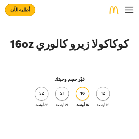
أطلبه الآن
كوكاكولا زيرو كالوري 16oz
غيّر حجم وجبتك
32
21
16
12
12 أونصة
16 أونصة
21 أونصة
32 أونصة