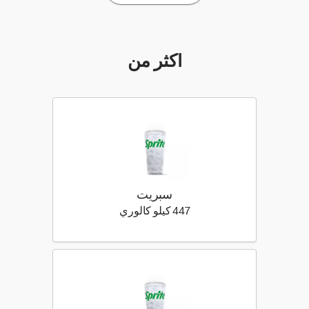
أكثر من
سبريت
447 كيلو سعرة حرارية
447 كيلو كالوري