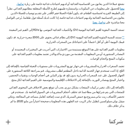
نشجع عملاءنا الذين يعانون من الحساسية الغذائية أو لديهم احتياجات غذائية خاصة على زيارة
تواصل
معنا
للحصول على معلومات عن المكونات، واستشارة طبيبهم لطرح الأسئلة المتعلقة بنظامهم الغذائي. نظراً
إلى الطبيعة الفردية لحساسية الطعام، قد يكون أطباء العملاء هم الأقدر على تقديم توصيات للعملاء الذين
يعانون من الحساسية الغذائية ولديهم احتياجات غذائية خاصة. إذا كانت لديك أسئلة حول طعامنا، يُرجى التواصل
معنا مباشرة على
تواصل معنا
.
تستند النسبة المئوية للقيم الغذائية اليومية (DV) والكميات الغذائية الموصى بها RDIs إلى القيم غير المقيدة.
**
تستند النسبة المئوية للقيم الغذائية اليومية (DV) إلى نظام غذائي يحتوي على 2000 سعرة حرارية. قد تكون
قيمك اليومية أعلى أو أقل اعتماداً على احتياجاتك من السعرات الحرارية.
معلومات القيم الغذائية على هذا الموقع مستمدة من الاختبارات التي أجريت في المختبرات المعتمدة، أو
المصادر المنشورة، أو من المعلومات المقدمة من موردي ماكدونالدز. تعتمد معلومات القيم الغذائية على
مكونات المنتج وأحجام الوجبات.
تعتمد السعرات الحرارية للمشروبات في جهاز توزيع المشروبات على مستويات التعبئة القياسية بالإضافة إلى
الثلج. إذا كنت تستخدم جهاز الخدمة الذاتية داخل المطعم لطلب مشروبك، قم بمراجعة اللافتة المنشورة على
الجهاز للحصول على عدد السعرات الحرارية بدون ثلج. قد يؤثر التباين في أحجام الوجبات، وتقنيات التحضير،
واختبار المنتج ومصادر التوريد، بالإضافة إلى الاختلافات الإقليمية والموسمية على القيم الغذائية لكل منتج.
بالإضافة إلى ذلك، تتغير تركيبات المنتجات بشكل دوري. يجب أن تتوقع بعض الاختلاف في المحتوى الغذائي
للمنتجات التي يتم شراؤها من مطاعمنا. قد تختلف أحجام المشروبات في السوق الخاصة بك. نستخدم في
تحضير الأصناف زيت نباتي ممزوج مع حمض الستريك الذي تمت إضافته كعامل مساعد في المعالجة، وثنائي
ميثيل بولي سيلوكسين لتقليل تناثر الزيت عند الطهي. هذه المعلومات صحيحة اعتباراً من مايو 2020، ما لم
يذكر خلاف ذلك.
شركتنا