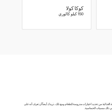
كوكا كولا
150 كيلو سعرة حرارية
150 كيلو كالوري
ية الغذائية من تحديد اختيارات مدروسة للطعام. ومع ذلك، نريدك أيضاً أن تعرف أنه على
 في ذلك مسببات الحساسية.