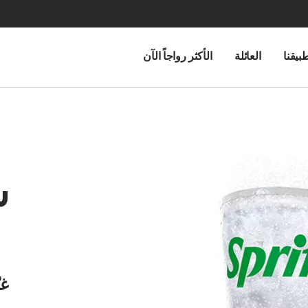
بيقنا
العائلة
الأكثر رواجاً الآن
س
غي