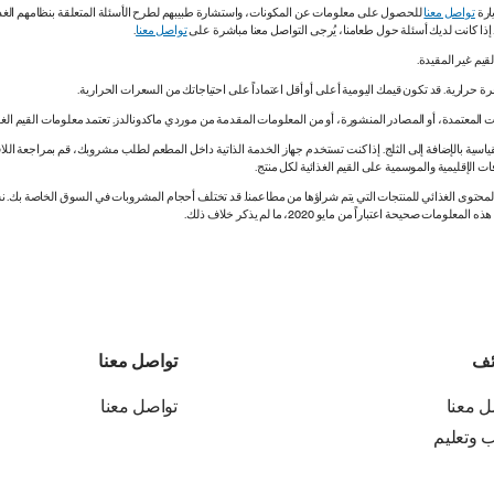
ارة
تواصل معنا
للحصول على معلومات عن المكونات، واستشارة طبيبهم لطرح الأسئلة المتعلقة بنظامهم الغذائي.
. إذا كانت لديك أسئلة حول طعامنا، يُرجى التواصل معنا مباشرة على
تواصل معنا
.
 المعتمدة، أو المصادر المنشورة، أو من المعلومات المقدمة من موردي ماكدونالدز. تعتمد معلومات القيم الغذ
اسية بالإضافة إلى الثلج. إذا كنت تستخدم جهاز الخدمة الذاتية داخل المطعم لطلب مشروبك، قم بمراجعة اللاف
ات الإقليمية والموسمية على القيم الغذائية لكل منتج.
ي المحتوى الغذائي للمنتجات التي يتم شراؤها من مطاعمنا. قد تختلف أحجام المشروبات في السوق الخاصة ب
ة اعتباراً من مايو 2020، ما لم يذكر خلاف ذلك.
ئف
تواصل معنا
ل معنا
تواصل معنا
ب وتعليم