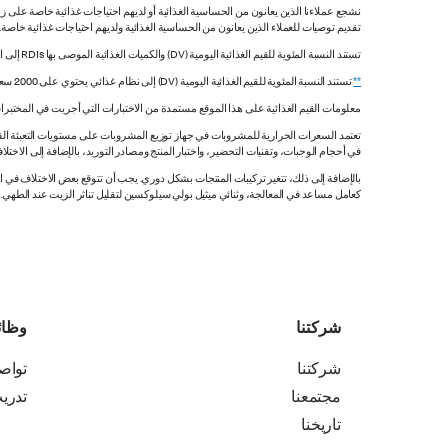
نشجع عملاءنا الذين يعانون من الحساسية الغذائية أو لديهم احتياجات غذائية خاصة على زي
تقديم توصيات للعملاء الذين يعانون من الحساسية الغذائية ولديهم احتياجات غذائية خاصة
تستند النسبة المئوية للقيم الغذائية اليومية (DV) والكميات الغذائية الموصى بها RDIs إلى القيم غير المقيدة.
**
تستند النسبة المئوية للقيم الغذائية اليومية (DV) إلى نظام غذائي يحتوي على 2000 سعرة حرارية. قد تكون قيمك اليومية أعلى أو أقل اعتماداً على احتياجاتك من السعرات الحرارية.
معلومات القيم الغذائية على هذا الموقع مستمدة من الاختبارات التي أجريت في المختبرات
تعتمد السعرات الحرارية للمشروبات في جهاز توزيع المشروبات على مستويات التعبئة القي
في أحجام الوجبات، وتقنيات التحضير، واختبار المنتج ومصادر التوريد، بالإضافة إلى الاختلاف
بالإضافة إلى ذلك، تتغير تركيبات المنتجات بشكل دوري. يجب أن تتوقع بعض الاختلاف ف
كعامل مساعد في المعالجة، وثنائي ميثيل بولي سيلوكسين لتقليل تناثر الزيت عند الطهي. هذه المعلومات صحيح
شركتنا
وظا
شركتنا
تواص
مجتمعنا
تدري
تاريخنا