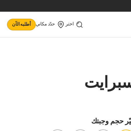
اختر
حدّد مكاني
أطلبه الآن
برايت
ّر حجم وجبتك