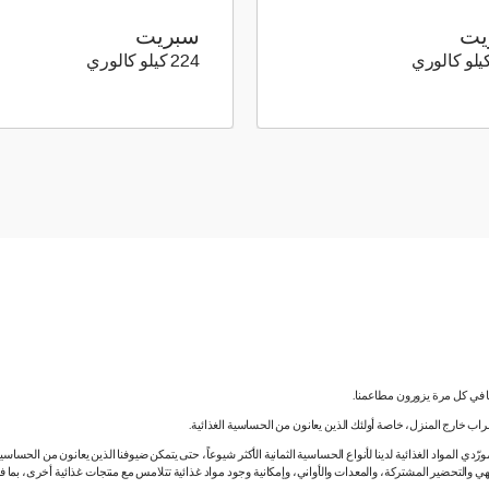
يت
سبريت
294 كيلو سعرة حرارية
224 كيلو سعرة حرارية
224 كيلو كالوري
نا في كل مرة يزورون مطاعمنا.
لشراب خارج المنزل، خاصة أولئك الذين يعانون من الحساسية الغذائية.
دي المواد الغذائية لدينا لأنواع الحساسية الثمانية الأكثر شيوعاً، حتى يتمكن ضيوفنا الذين يعانون من الحساس
ي والتحضير المشتركة، والمعدات والأواني، وإمكانية وجود مواد غذائية تتلامس مع منتجات غذائية أخرى، بما