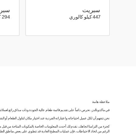
سبريت
سبر
447 كيلو سعرة حرارية
447 كيلو كالوري
294 كيلو كالوري
ملاحظة هامة:
في ماكدونالدز، نحرص دائماً على تقديم قائمة طعام عالية الجودة وذات مذاق رائع لعملائ
نحن نتفهم أن لكل عميل احتياجاته واعتباراته الفردية عند اختيار مكان لتناول الطعام أو ا
كجزء من التزامنا اتجاهك، نقدم لك أحدث المعلومات الخاصة بالمكونات المتاحة من قبل مورّ
الرغم من اتخاذ الاحتياطات، فإن عمليات المطبخ العادية قد تنطوي على بعض مناطق الطه