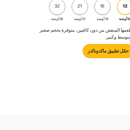
32
21
16
12
أونصة
16 أونصة
21 أونصة
32 أونصة
عمها المنعش من دون كافيين. متوفرة بحجم صغير
توسط وكبير.
حمّل تطبيق ماكدونالدز