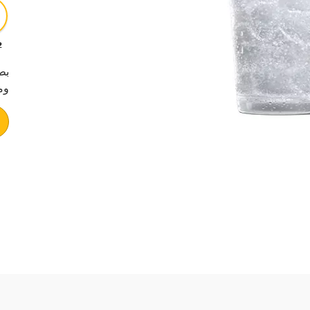
12 
بط
وم