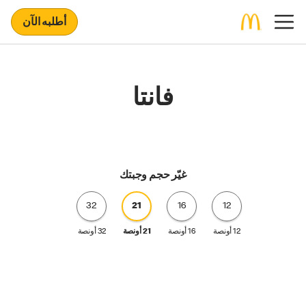
أطلبه الآن
فانتا
غيّر حجم وجبتك
32
21
16
12
12 أونصة
16 أونصة
21 أونصة
32 أونصة