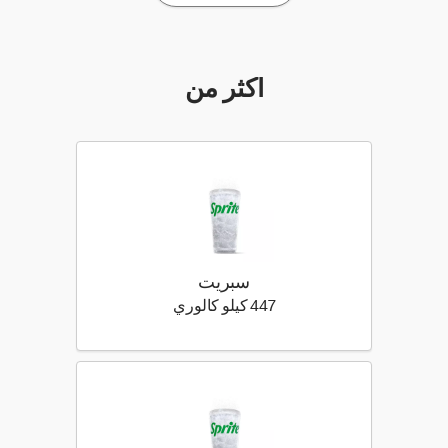
أكثر من
سبريت
447 كيلو سعرة حرارية
447 كيلو كالوري