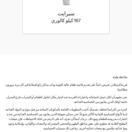
سبرايت
167 كيلو سعرة حرارية
167 كيلو كالوري
ملاحظة هامة:
في ماكدونالدز، نحرص دائماً على تقديم قائمة طعام عالية الجودة وذات مذاق رائع لعملائنا في كل مرة يزورون
مطاعمنا.
نحن نتفهم أن لكل عميل احتياجاته واعتباراته الفردية عند اختيار مكان لتناول الطعام أو الشراب خارج المنزل،
خاصة أولئك الذين يعانون من الحساسية الغذائية.
كجزء من التزامنا اتجاهك، نقدم لك أحدث المعلومات الخاصة بالمكونات المتاحة من قبل مورّدي المواد الغذائية
لدينا لأنواع الحساسية الثمانية الأكثر شيوعاً، حتى يتمكن ضيوفنا الذين يعانون من الحساسية الغذائية من تحديد
اختيارات مدروسة للطعام. ومع ذلك، نريدك أيضاً أن تعرف أنه على الرغم من اتخاذ الاحتياطات، فإن عمليات
المطبخ العادية قد تنطوي على بعض مناطق الطهي والتحضير المشتركة، والمعدات والأواني، وإمكانية وجود
مواد غذائية تتلامس مع منتجات غذائية أخرى، بما في ذلك مسببات الحساسية.