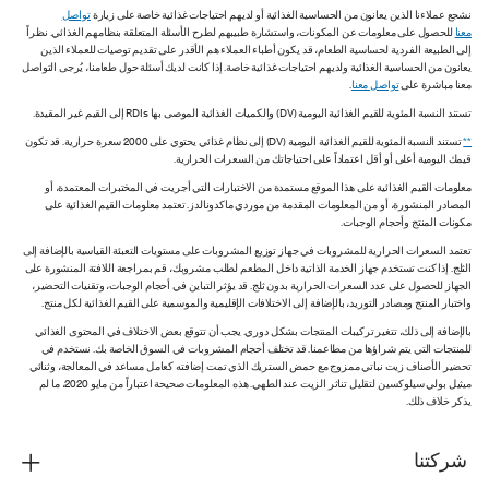
نشجع عملاءنا الذين يعانون من الحساسية الغذائية أو لديهم احتياجات غذائية خاصة على زيارة
تواصل
معنا
للحصول على معلومات عن المكونات، واستشارة طبيبهم لطرح الأسئلة المتعلقة بنظامهم الغذائي. نظراً
إلى الطبيعة الفردية لحساسية الطعام، قد يكون أطباء العملاء هم الأقدر على تقديم توصيات للعملاء الذين
يعانون من الحساسية الغذائية ولديهم احتياجات غذائية خاصة. إذا كانت لديك أسئلة حول طعامنا، يُرجى التواصل
معنا مباشرة على
تواصل معنا
.
تستند النسبة المئوية للقيم الغذائية اليومية (DV) والكميات الغذائية الموصى بها RDIs إلى القيم غير المقيدة.
**
تستند النسبة المئوية للقيم الغذائية اليومية (DV) إلى نظام غذائي يحتوي على 2000 سعرة حرارية. قد تكون
قيمك اليومية أعلى أو أقل اعتماداً على احتياجاتك من السعرات الحرارية.
معلومات القيم الغذائية على هذا الموقع مستمدة من الاختبارات التي أجريت في المختبرات المعتمدة، أو
المصادر المنشورة، أو من المعلومات المقدمة من موردي ماكدونالدز. تعتمد معلومات القيم الغذائية على
مكونات المنتج وأحجام الوجبات.
تعتمد السعرات الحرارية للمشروبات في جهاز توزيع المشروبات على مستويات التعبئة القياسية بالإضافة إلى
الثلج. إذا كنت تستخدم جهاز الخدمة الذاتية داخل المطعم لطلب مشروبك، قم بمراجعة اللافتة المنشورة على
الجهاز للحصول على عدد السعرات الحرارية بدون ثلج. قد يؤثر التباين في أحجام الوجبات، وتقنيات التحضير،
واختبار المنتج ومصادر التوريد، بالإضافة إلى الاختلافات الإقليمية والموسمية على القيم الغذائية لكل منتج.
بالإضافة إلى ذلك، تتغير تركيبات المنتجات بشكل دوري. يجب أن تتوقع بعض الاختلاف في المحتوى الغذائي
للمنتجات التي يتم شراؤها من مطاعمنا. قد تختلف أحجام المشروبات في السوق الخاصة بك. نستخدم في
تحضير الأصناف زيت نباتي ممزوج مع حمض الستريك الذي تمت إضافته كعامل مساعد في المعالجة، وثنائي
ميثيل بولي سيلوكسين لتقليل تناثر الزيت عند الطهي. هذه المعلومات صحيحة اعتباراً من مايو 2020، ما لم
يذكر خلاف ذلك.
شركتنا