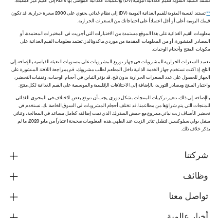
تستند النسبة المئوية للقيم الغذائية اليومية (DV) والكميات الغذائية الموصى بها RDIs إلى القيم غير المقيدة.
**
تستند النسبة المئوية للقيم الغذائية اليومية (DV) إلى نظام غذائي يحتوي على 2000 سعرة حرارية. قد تكون
قيمك اليومية أعلى أو أقل اعتماداً على احتياجاتك من السعرات الحرارية.
معلومات القيم الغذائية على هذا الموقع مستمدة من الاختبارات التي أجريت في المختبرات المعتمدة، أو
المصادر المنشورة، أو من المعلومات المقدمة من موردي ماكدونالدز. تعتمد معلومات القيم الغذائية على
مكونات المنتج وأحجام الوجبات.
تعتمد السعرات الحرارية للمشروبات في جهاز توزيع المشروبات على مستويات التعبئة القياسية بالإضافة إلى
الثلج. إذا كنت تستخدم جهاز الخدمة الذاتية داخل المطعم لطلب مشروبك، قم بمراجعة اللافتة المنشورة على
الجهاز للحصول على عدد السعرات الحرارية بدون ثلج. قد يؤثر التباين في أحجام الوجبات، وتقنيات التحضير،
واختبار المنتج ومصادر التوريد، بالإضافة إلى الاختلافات الإقليمية والموسمية على القيم الغذائية لكل منتج.
بالإضافة إلى ذلك، تتغير تركيبات المنتجات بشكل دوري. يجب أن تتوقع بعض الاختلاف في المحتوى الغذائي
للمنتجات التي يتم شراؤها من مطاعمنا. قد تختلف أحجام المشروبات في السوق الخاصة بك. نستخدم في
تحضير الأصناف زيت نباتي ممزوج مع حمض الستريك الذي تمت إضافته كعامل مساعد في المعالجة، وثنائي
ميثيل بولي سيلوكسين لتقليل تناثر الزيت عند الطهي. هذه المعلومات صحيحة اعتباراً من مايو 2020، ما لم
يذكر خلاف ذلك.
شركتنا
وظائف
تواصل معنا
أخبار عالمية