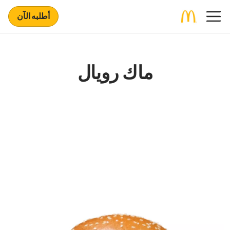
أطلبه الآن
ماك رويال