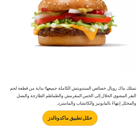
تمتلك ماك رويال خصائص السندويتش الكاملة جميعها! بداية من قطعة لحم
البقر المشوي الحلال إلى الخس المقرمش والطماطم الطازجة والبصل
والمخلل إنتهاءً بالمايونيز والكاتشاب والماسترد.
حمّل تطبيق ماكدونالدز