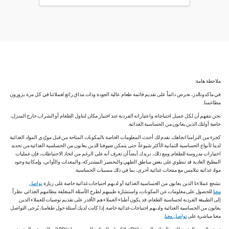
ملاحظة هامة:
في ماكدونالدز، نحرص دائماً على تقديم قائمة طعام عالية الجودة وذات مذاق رائع لعملائنا في كل مرة يزورون
مطاعمنا.
نحن نتفهم أن لكل عميل احتياجاته واعتباراته الفردية عند اختيار مكان لتناول الطعام أو الشراب خارج المنزل،
خاصة أولئك الذين يعانون من الحساسية الغذائية.
كجزء من التزامنا اتجاهك، نقدم لك أحدث المعلومات الخاصة بالمكونات المتاحة من قبل مورّدي المواد الغذائية
لدينا لأنواع الحساسية الثمانية الأكثر شيوعاً، حتى يتمكن ضيوفنا الذين يعانون من الحساسية الغذائية من تحديد
اختيارات مدروسة للطعام. ومع ذلك، نريدك أيضاً أن تعرف أنه على الرغم من اتخاذ الاحتياطات، فإن عمليات
المطبخ العادية قد تنطوي على بعض مناطق الطهي والتحضير المشتركة، والمعدات والأواني، وإمكانية وجود
مواد غذائية تتلامس مع منتجات غذائية أخرى، بما في ذلك مسببات الحساسية.
نشجع عملاءنا الذين يعانون من الحساسية الغذائية أو لديهم احتياجات غذائية خاصة على زيارة
تواصل
معنا
للحصول على معلومات عن المكونات، واستشارة طبيبهم لطرح الأسئلة المتعلقة بنظامهم الغذائي. نظراً
إلى الطبيعة الفردية لحساسية الطعام، قد يكون أطباء العملاء هم الأقدر على تقديم توصيات للعملاء الذين
يعانون من الحساسية الغذائية ولديهم احتياجات غذائية خاصة. إذا كانت لديك أسئلة حول طعامنا، يُرجى التواصل
معنا مباشرة على
تواصل معنا
.