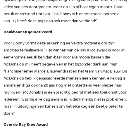
opleidingen en de persoonlijke begeleiding die wij aanbieden, zien wij
velen van hen doorgroeien. Ieder op zijn of haar eigen manier. Daar
ben ik ontzettend trots op. Ook Donny is hier een mooi voorbeeld
van. Hij heeft deze prijs dan ook meer dan verdiend!"
Dankbaar en gemotiveerd
Voor Donny vormt deze erkenning een extra motivatie om zijn
ambities te realiseren: "Het winnen van de Ray Kroc award is voor mij
een enorme eer. Ik ben dankbaar voor alle mooie kansen die
McDonald’s mij heeft gegeven en in het bijzonder dank aan mijn
fFanchisenemer Marcel Blauwendraat en het team van MacBlauw. Bij
McDonald’s heb ik gepassioneerde mensen leren kennen, elke dag is
anders en ik ga ook na 26 jaar nog met ontzettend veel plezier naar
mijn werk. McDonald’s is een prachtig bedrijf met een toekomst voor
iedereen, waarbij elke dag anders is. Ik denk hierbij niet in problemen,
maar in uitdagingen en kansen om het elke dag een beetje beter te
doen."
Over de Ray Kroc Award