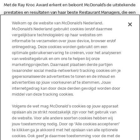
Met de Ray Kroc Award erkent en beloont McDonald’s de uitstekende
prestaties en resultaten van haar beste Restaurant Managers, die een
spilfunctie in de organisatie vervullen met veel verantwoordelijkheid.
Welkom op de website van McDonald’s Nederland.
Restaurant Managers geven gemiddeld leiding aan 80 tot 100
McDonald’s Nederland gebruikt cookies (en/of daarmee
medewerkers. Negentig procent van de Restaurant Managers is zijn
vergelijkbare technologieën) op haar websites om
informatie te verzamelen over jouw device, browser en/of
of haar carrière begonnen als Crewlid. Om Restaurant Manager te
onlinegedrag. Deze cookies worden gebruikt om een
worden biedt McDonald’s een speciaal management curriculum,
optimale gebruikerservaring te creëren, voor het analyseren
waarin alle facetten van het ondernemerschap aan bod komen. Het
van websitegebruik en om ons te helpen bij onze
marketingprojecten. Daarnaast plaatsen derde partijen
curriculum duurt gemiddeld 4,5 jaar, waarin zij leren een team zo
(waaronder social media-netwerken) tracking cookies om je
optimaal mogelijk te leiden. De winnaars van de Ray Kroc Award
gepersonaliseerde advertenties te tonen en de inhoud en
worden, samen met een introducé, uitgenodigd voor een compleet
advertenties op jouw voorkeuren af te stemmen. Jouw
verzorgde reis in april 2024 naar Barcelona in Spanje. Daar wordt de
internetgedrag kan door deze derden gevolgd worden door
middel van deze tracking cookies.
Ray Kroc Award op feestelijke wijze aan hen uitgereikt. Daarnaast
ontvangen alle winnaars een cheque voor hun bijzondere prestatie.
Volgens de wet mag McDonald's cookies op jouw apparaat
opslaan als ze strikt noodzakelijk zijn voor het gebruik van
de website. Voor alle andere soorten cookies hebben wij
jouw toestemming nodig. Door op “Alle cookies accepteren”
te klikken ga je akkoord met het opslaan van alle optionele
cookies. Ook geef je daarmee toestemming voor de met de