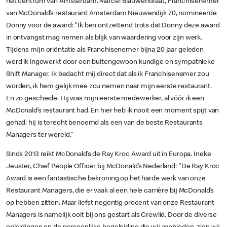
het centrum van Amsterdam. Marcel Blauwendraat, Franchisenemer
van McDonald’s restaurant Amsterdam Nieuwendijk 70, nomineerde
Donny voor de award: "Ik ben ontzettend trots dat Donny deze award
in ontvangst mag nemen als blijk van waardering voor zijn werk.
Tijdens mijn oriëntatie als Franchisenemer bijna 20 jaar geleden
werd ik ingewerkt door een buitengewoon kundige en sympathieke
Shift Manager. Ik bedacht mij direct dat als ik Franchisenemer zou
worden, ik hem gelijk mee zou nemen naar mijn eerste restaurant.
En zo geschiede. Hij was mijn eerste medewerker, al vóór ik een
McDonald’s restaurant had. En hier heb ik nooit een moment spijt van
gehad: hij is terecht benoemd als een van de beste Restaurants
Managers ter wereld."
Sinds 2013 reikt McDonald’s de Ray Kroc Award uit in Europa. Ineke
Jeuster, Chief People Officer bij McDonald’s Nederland: "De Ray Kroc
Award is een fantastische bekroning op het harde werk van onze
Restaurant Managers, die er vaak al een hele carrière bij McDonald’s
op hebben zitten. Maar liefst negentig procent van onze Restaurant
Managers is namelijk ooit bij ons gestart als Crewlid. Door de diverse