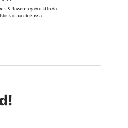
eals & Rewards gebruikt in de
 Kiosk of aan de kassa
d!