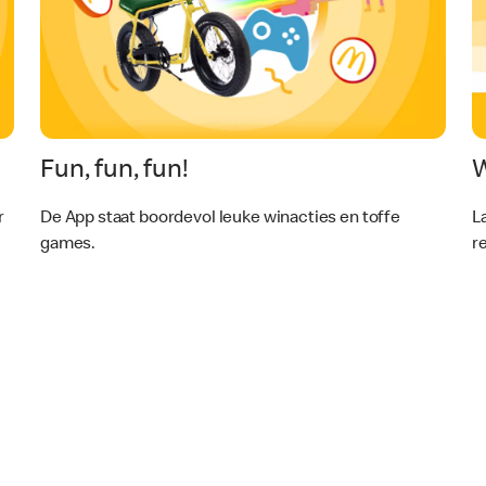
Fun, fun, fun!
W
r
De App staat boordevol leuke winacties en toffe
L
games.
r