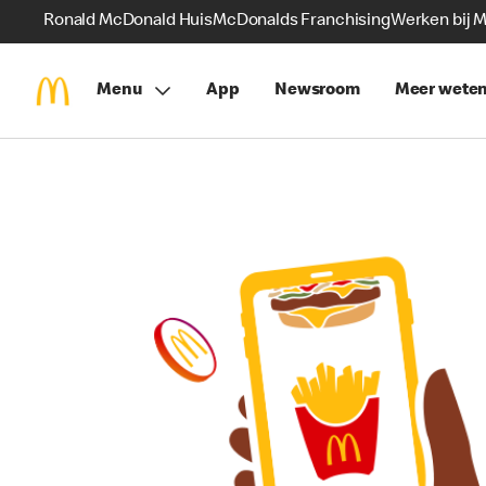
Ronald McDonald Huis
McDonalds Franchising
Werken bij 
Menu
App
Newsroom
Meer wete