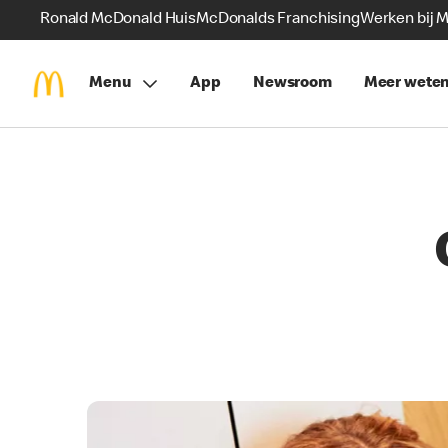
Ronald McDonald Huis
McDonalds Franchising
Werken bij 
Menu
App
Newsroom
Meer wete