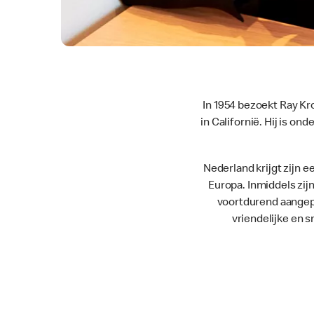
In 1954 bezoekt Ray K
in Californië. Hij is on
Nederland krijgt zijn e
Europa. Inmiddels zij
voortdurend aangepa
vriendelijke en 