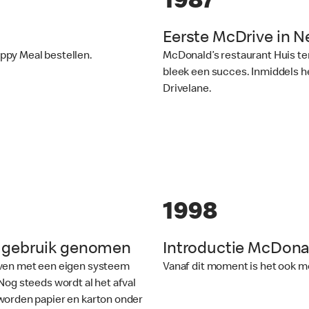
1987
Eerste McDrive in N
ppy Meal bestellen.
McDonald’s restaurant Huis te
bleek een succes. Inmiddels h
Drivelane.
1998
n gebruik genomen
Introductie McDonal
ijven met een eigen systeem
Vanaf dit moment is het ook mo
Nog steeds wordt al het afval
worden papier en karton onder