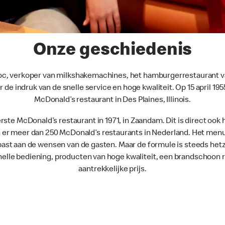
Onze geschiedenis
roc, verkoper van milkshakemachines, het hamburgerrestaurant 
der de indruk van de snelle service en hoge kwaliteit. Op 15 april 19
McDonald’s restaurant in Des Plaines, Illinois.
erste McDonald’s restaurant in 1971, in Zaandam. Dit is direct ook 
n er meer dan 250 McDonald’s restaurants in Nederland. Het menu i
st aan de wensen van de gasten. Maar de formule is steeds het
snelle bediening, producten van hoge kwaliteit, een brandschoon 
aantrekkelijke prijs.