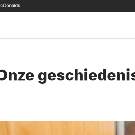
McDonalds
n
Onze geschiedeni