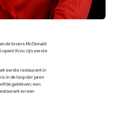
van de broers McDonald
55 opent Kroc zijn eerste
het eerste restaurant in
s in de loop der jaren
zelfde gebleven: een
restaurant en een