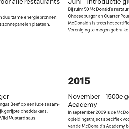
voor alle restaurants
Juni - Introductie g
Bij ruim 50 McDonald’s restau
Cheeseburger en Quarter Pound
van duurzame energiebronnen.
McDonald’s is trots het certif
ts zonnepanelen plaatsen.
Vereniging te mogen gebruike
2015
ger
November - 1500e g
Academy
Angus Beef op een luxe sesam-
k gerijpte cheddarkaas,
In september 2009 is de McDon
Wild Mustard saus.
opleidingstraject specifiek v
van de McDonald’s Academy be