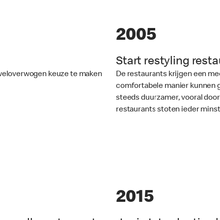
2005
Start restyling rest
n weloverwogen keuze te maken
De restaurants krijgen een mee
comfortabele manier kunnen ge
steeds duurzamer, vooral doo
restaurants stoten ieder minst
2015