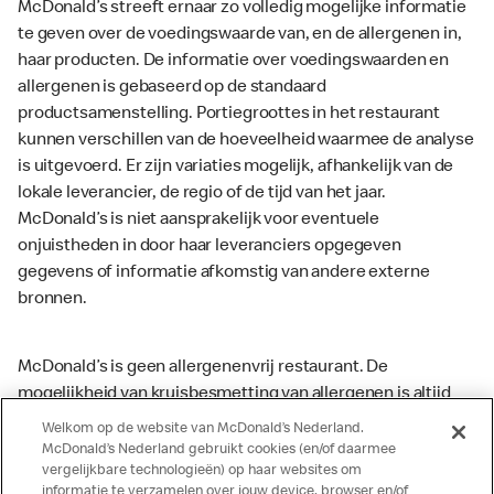
McDonald’s streeft ernaar zo volledig mogelijke informatie
te geven over de voedingswaarde van, en de allergenen in,
haar producten. De informatie over voedingswaarden en
allergenen is gebaseerd op de standaard
productsamenstelling. Portiegroottes in het restaurant
kunnen verschillen van de hoeveelheid waarmee de analyse
is uitgevoerd. Er zijn variaties mogelijk, afhankelijk van de
lokale leverancier, de regio of de tijd van het jaar.
McDonald’s is niet aansprakelijk voor eventuele
onjuistheden in door haar leveranciers opgegeven
gegevens of informatie afkomstig van andere externe
bronnen.
McDonald’s is geen allergenenvrij restaurant. De
mogelijkheid van kruisbesmetting van allergenen is altijd
aanwezig. McDonald’s kan zodoende niet garanderen dat
Welkom op de website van McDonald’s Nederland.
haar producten geen sporen van allergenen bevatten.
McDonald’s Nederland gebruikt cookies (en/of daarmee
vergelijkbare technologieën) op haar websites om
McDonald’s aanvaardt daarom geen aansprakelijkheid
informatie te verzamelen over jouw device, browser en/of