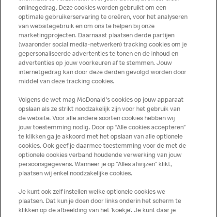
indien een gast als gevolg van het binnenkrijgen van (een
onlinegedrag. Deze cookies worden gebruikt om een
spoor van) een allergeen lichamelijke klachten krijgt. Alle
optimale gebruikerservaring te creëren, voor het analyseren
producten kunnen sporen bevatten van dierlijke
van websitegebruik en om ons te helpen bij onze
marketingprojecten. Daarnaast plaatsen derde partijen
ingrediënten. McDonald’s streeft er naar om de
(waaronder social media-netwerken) tracking cookies om je
voedingswaarde- en allergeneninformatie altijd up to date
gepersonaliseerde advertenties te tonen en de inhoud en
te houden. De verstrekte informatie is alleen van
advertenties op jouw voorkeuren af te stemmen. Jouw
toepassing op de in Nederland verkochte producten. Voor
internetgedrag kan door deze derden gevolgd worden door
middel van deze tracking cookies.
meer informatie over voedingswaarden en allergenen kijk
op de McDonald's website of in de McDonald’s App.
Volgens de wet mag McDonald's cookies op jouw apparaat
Publicatiefouten voorbehouden.
opslaan als ze strikt noodzakelijk zijn voor het gebruik van
de website. Voor alle andere soorten cookies hebben wij
jouw toestemming nodig. Door op “Alle cookies accepteren”
te klikken ga je akkoord met het opslaan van alle optionele
cookies. Ook geef je daarmee toestemming voor de met de
Over ons
optionele cookies verband houdende verwerking van jouw
persoonsgegevens. Wanneer je op “Alles afwijzen” klikt,
Services
plaatsen wij enkel noodzakelijke cookies.
Je kunt ook zelf instellen welke optionele cookies we
Contact
plaatsen. Dat kun je doen door links onderin het scherm te
klikken op de afbeelding van het ‘koekje’. Je kunt daar je