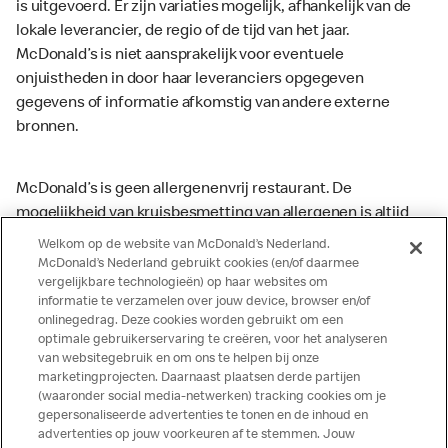
is uitgevoerd. Er zijn variaties mogelijk, afhankelijk van de
lokale leverancier, de regio of de tijd van het jaar.
McDonald’s is niet aansprakelijk voor eventuele
onjuistheden in door haar leveranciers opgegeven
gegevens of informatie afkomstig van andere externe
bronnen.
McDonald’s is geen allergenenvrij restaurant. De
mogelijkheid van kruisbesmetting van allergenen is altijd
aanwezig. McDonald’s kan zodoende niet garanderen dat
Welkom op de website van McDonald’s Nederland.
haar producten geen sporen van allergenen bevatten.
McDonald’s Nederland gebruikt cookies (en/of daarmee
vergelijkbare technologieën) op haar websites om
McDonald’s aanvaardt daarom geen aansprakelijkheid
informatie te verzamelen over jouw device, browser en/of
indien een gast als gevolg van het binnenkrijgen van (een
onlinegedrag. Deze cookies worden gebruikt om een
spoor van) een allergeen lichamelijke klachten krijgt. Alle
optimale gebruikerservaring te creëren, voor het analyseren
producten kunnen sporen bevatten van dierlijke
van websitegebruik en om ons te helpen bij onze
marketingprojecten. Daarnaast plaatsen derde partijen
ingrediënten. McDonald’s streeft er naar om de
(waaronder social media-netwerken) tracking cookies om je
voedingswaarde- en allergeneninformatie altijd up to date
gepersonaliseerde advertenties te tonen en de inhoud en
te houden. De verstrekte informatie is alleen van
advertenties op jouw voorkeuren af te stemmen. Jouw