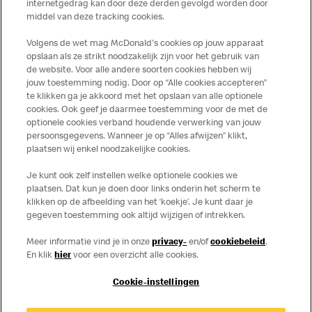
toepassing op de in Nederland verkochte producten. Voor
internetgedrag kan door deze derden gevolgd worden door
middel van deze tracking cookies.
meer informatie over voedingswaarden en allergenen kijk
op de McDonald's website of in de McDonald’s App.
Volgens de wet mag McDonald's cookies op jouw apparaat
Publicatiefouten voorbehouden.
opslaan als ze strikt noodzakelijk zijn voor het gebruik van
de website. Voor alle andere soorten cookies hebben wij
jouw toestemming nodig. Door op “Alle cookies accepteren”
te klikken ga je akkoord met het opslaan van alle optionele
cookies. Ook geef je daarmee toestemming voor de met de
Over ons
optionele cookies verband houdende verwerking van jouw
persoonsgegevens. Wanneer je op “Alles afwijzen” klikt,
Services
plaatsen wij enkel noodzakelijke cookies.
Je kunt ook zelf instellen welke optionele cookies we
Contact
plaatsen. Dat kun je doen door links onderin het scherm te
klikken op de afbeelding van het ‘koekje’. Je kunt daar je
gegeven toestemming ook altijd wijzigen of intrekken.
Meer informatie vind je in onze
privacy-
en/of
cookiebeleid
.
En klik
hier
voor een overzicht alle cookies.
Cookie-instellingen
Disclaimer