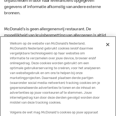
onjuistheden in door haar leveranciers opgegeven
gegevens of informatie afkomstig van andere externe
bronnen.
McDonald’s is geen allergenenvrij restaurant. De
mogelijkheid van kruisbesmetting van allergenen is altijd
aanwezig. McDonald’s kan zodoende niet garanderen dat
Welkom op de website van McDonald’s Nederland.
haar producten geen sporen van allergenen bevatten.
McDonald’s Nederland gebruikt cookies (en/of daarmee
vergelijkbare technologieën) op haar websites om
McDonald’s aanvaardt daarom geen aansprakelijkheid
informatie te verzamelen over jouw device, browser en/of
indien een gast als gevolg van het binnenkrijgen van (een
onlinegedrag. Deze cookies worden gebruikt om een
spoor van) een allergeen lichamelijke klachten krijgt. Alle
optimale gebruikerservaring te creëren, voor het analyseren
producten kunnen sporen bevatten van dierlijke
van websitegebruik en om ons te helpen bij onze
marketingprojecten. Daarnaast plaatsen derde partijen
ingrediënten. McDonald’s streeft er naar om de
(waaronder social media-netwerken) tracking cookies om je
voedingswaarde- en allergeneninformatie altijd up to date
gepersonaliseerde advertenties te tonen en de inhoud en
te houden. De verstrekte informatie is alleen van
advertenties op jouw voorkeuren af te stemmen. Jouw
toepassing op de in Nederland verkochte producten. Voor
internetgedrag kan door deze derden gevolgd worden door
middel van deze tracking cookies.
meer informatie over voedingswaarden en allergenen kijk
op de McDonald's website of in de McDonald’s App.
Volgens de wet mag McDonald's cookies op jouw apparaat