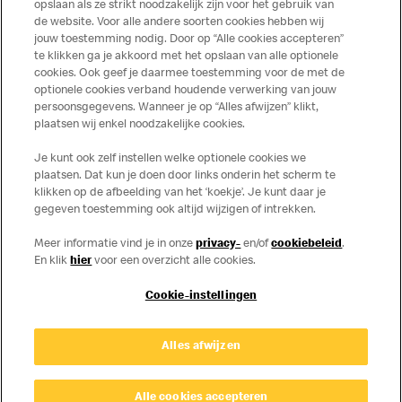
Publicatiefouten voorbehouden.
opslaan als ze strikt noodzakelijk zijn voor het gebruik van
de website. Voor alle andere soorten cookies hebben wij
jouw toestemming nodig. Door op “Alle cookies accepteren”
te klikken ga je akkoord met het opslaan van alle optionele
cookies. Ook geef je daarmee toestemming voor de met de
Over ons
optionele cookies verband houdende verwerking van jouw
persoonsgegevens. Wanneer je op “Alles afwijzen” klikt,
Services
plaatsen wij enkel noodzakelijke cookies.
Je kunt ook zelf instellen welke optionele cookies we
Contact
plaatsen. Dat kun je doen door links onderin het scherm te
klikken op de afbeelding van het ‘koekje’. Je kunt daar je
gegeven toestemming ook altijd wijzigen of intrekken.
Meer informatie vind je in onze
privacy-
en/of
cookiebeleid
.
En klik
hier
voor een overzicht alle cookies.
Cookie-instellingen
Disclaimer
Alles afwijzen
Privacy
Cookies
© Copyright © 2026 McDonald's Nederland.
Alle cookies accepteren