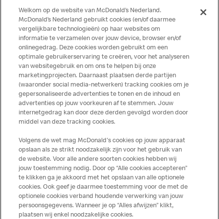
aanwezig. McDonald’s kan zodoende niet garanderen dat
Welkom op de website van McDonald’s Nederland.
haar producten geen sporen van allergenen bevatten.
McDonald’s Nederland gebruikt cookies (en/of daarmee
vergelijkbare technologieën) op haar websites om
McDonald’s aanvaardt daarom geen aansprakelijkheid
informatie te verzamelen over jouw device, browser en/of
indien een gast als gevolg van het binnenkrijgen van (een
onlinegedrag. Deze cookies worden gebruikt om een
spoor van) een allergeen lichamelijke klachten krijgt. Alle
optimale gebruikerservaring te creëren, voor het analyseren
producten kunnen sporen bevatten van dierlijke
van websitegebruik en om ons te helpen bij onze
marketingprojecten. Daarnaast plaatsen derde partijen
ingrediënten. McDonald’s streeft er naar om de
(waaronder social media-netwerken) tracking cookies om je
voedingswaarde- en allergeneninformatie altijd up to date
gepersonaliseerde advertenties te tonen en de inhoud en
te houden. De verstrekte informatie is alleen van
advertenties op jouw voorkeuren af te stemmen. Jouw
toepassing op de in Nederland verkochte producten. Voor
internetgedrag kan door deze derden gevolgd worden door
middel van deze tracking cookies.
meer informatie over voedingswaarden en allergenen kijk
op de McDonald's website of in de McDonald’s App.
Volgens de wet mag McDonald's cookies op jouw apparaat
Publicatiefouten voorbehouden.
opslaan als ze strikt noodzakelijk zijn voor het gebruik van
de website. Voor alle andere soorten cookies hebben wij
jouw toestemming nodig. Door op “Alle cookies accepteren”
te klikken ga je akkoord met het opslaan van alle optionele
cookies. Ook geef je daarmee toestemming voor de met de
Over ons
optionele cookies verband houdende verwerking van jouw
persoonsgegevens. Wanneer je op “Alles afwijzen” klikt,
Services
plaatsen wij enkel noodzakelijke cookies.