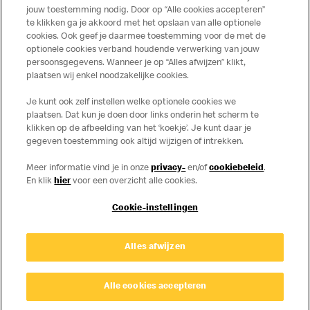
jouw toestemming nodig. Door op “Alle cookies accepteren”
te klikken ga je akkoord met het opslaan van alle optionele
cookies. Ook geef je daarmee toestemming voor de met de
Over ons
optionele cookies verband houdende verwerking van jouw
persoonsgegevens. Wanneer je op “Alles afwijzen” klikt,
Services
plaatsen wij enkel noodzakelijke cookies.
Je kunt ook zelf instellen welke optionele cookies we
Contact
plaatsen. Dat kun je doen door links onderin het scherm te
klikken op de afbeelding van het ‘koekje’. Je kunt daar je
gegeven toestemming ook altijd wijzigen of intrekken.
Meer informatie vind je in onze
privacy-
en/of
cookiebeleid
.
En klik
hier
voor een overzicht alle cookies.
Cookie-instellingen
Disclaimer
Alles afwijzen
Privacy
Cookies
© Copyright © 2026 McDonald's Nederland.
Alle cookies accepteren