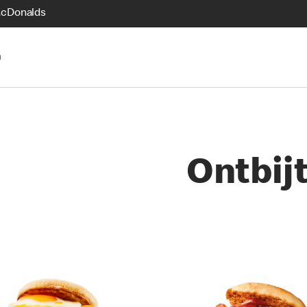
McDonalds
n
Ontbij
es