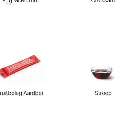
Egg McMuffin
Croissant
ruitbeleg Aardbei
Stroop