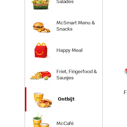
Salades
McSmart Menu &
Snacks
Happy Meal
Friet, Fingerfood &
Sausjes
F
Ontbijt
McCafé