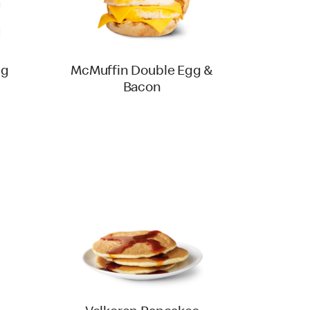
gg
McMuffin Double Egg &
Bacon