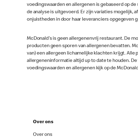
voedingswaarden en allergenen is gebaseerd op de 
de analyse is uitgevoerd. Er zijn variaties mogelijk, a
onjuistheden in door haar leveranciers opgegeven 
McDonald’s is geen allergenenvrij restaurant. De mo
producten geen sporen van allergenen bevatten. McD
van) een allergeen lichamelijke klachten krijgt. Al
allergeneninformatie altijd up to date te houden. D
voedingswaarden en allergenen kijk op de McDonald
Over ons
Over ons