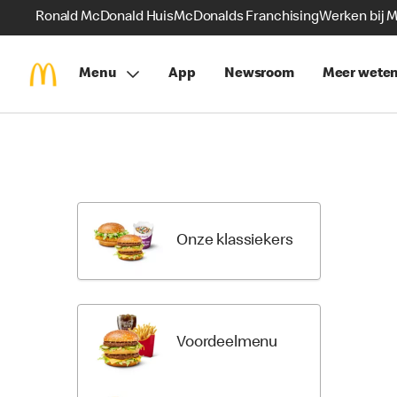
Ronald McDonald Huis
McDonalds Franchising
Werken bij 
Menu
App
Newsroom
Meer wete
Skip
Return
Menu
to
Items
Menu
Categori
Onze klassiekers
Voordeelmenu