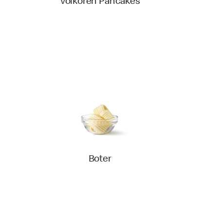
Volkoren Pancakes
Boter