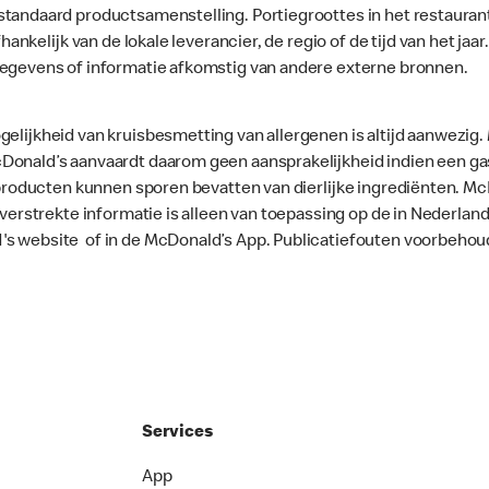
standaard productsamenstelling. Portiegroottes in het restaura
fhankelijk van de lokale leverancier, de regio of de tijd van het ja
gegevens of informatie afkomstig van andere externe bronnen.
gelijkheid van kruisbesmetting van allergenen is altijd aanwezig
onald’s aanvaardt daarom geen aansprakelijkheid indien een gast
le producten kunnen sporen bevatten van dierlijke ingrediënten. 
e verstrekte informatie is alleen van toepassing op de in Nederla
's website of in de McDonald’s App. Publicatiefouten voorbehou
Services
App