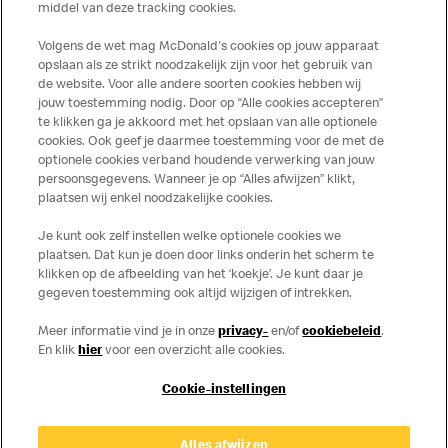
Lees meer
middel van deze tracking cookies.
Volgens de wet mag McDonald's cookies op jouw apparaat
opslaan als ze strikt noodzakelijk zijn voor het gebruik van
de website. Voor alle andere soorten cookies hebben wij
jouw toestemming nodig. Door op “Alle cookies accepteren”
te klikken ga je akkoord met het opslaan van alle optionele
cookies. Ook geef je daarmee toestemming voor de met de
Over ons
optionele cookies verband houdende verwerking van jouw
persoonsgegevens. Wanneer je op “Alles afwijzen” klikt,
Services
plaatsen wij enkel noodzakelijke cookies.
Je kunt ook zelf instellen welke optionele cookies we
Contact
plaatsen. Dat kun je doen door links onderin het scherm te
klikken op de afbeelding van het ‘koekje’. Je kunt daar je
gegeven toestemming ook altijd wijzigen of intrekken.
Meer informatie vind je in onze
privacy-
en/of
cookiebeleid
.
En klik
hier
voor een overzicht alle cookies.
Cookie-instellingen
Disclaimer
Alles afwijzen