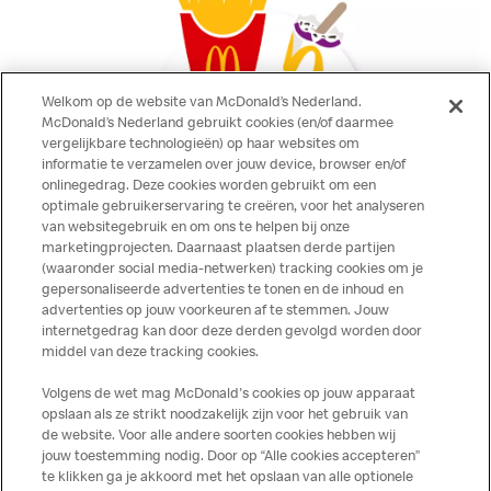
Welkom op de website van McDonald’s Nederland.
McDonald’s Nederland gebruikt cookies (en/of daarmee
vergelijkbare technologieën) op haar websites om
informatie te verzamelen over jouw device, browser en/of
onlinegedrag. Deze cookies worden gebruikt om een
optimale gebruikerservaring te creëren, voor het analyseren
van websitegebruik en om ons te helpen bij onze
marketingprojecten. Daarnaast plaatsen derde partijen
(waaronder social media-netwerken) tracking cookies om je
gepersonaliseerde advertenties te tonen en de inhoud en
advertenties op jouw voorkeuren af te stemmen. Jouw
Geen zorgen, we bezorgen
internetgedrag kan door deze derden gevolgd worden door
middel van deze tracking cookies.
Je hoeft de deur niet meer uit om te genieten van onze
producten. Laat ze bezorgen met McDelivery.
Volgens de wet mag McDonald's cookies op jouw apparaat
opslaan als ze strikt noodzakelijk zijn voor het gebruik van
de website. Voor alle andere soorten cookies hebben wij
jouw toestemming nodig. Door op “Alle cookies accepteren”
te klikken ga je akkoord met het opslaan van alle optionele