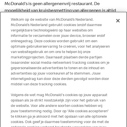
McDonald’s is geen allergenenvrij restaurant. De
mogelijkheid van kruisbesmetting van allergenen is altijd
aanwezig. McDonald’s kan zodoende niet garanderen dat
Welkom op de website van McDonald’s Nederland.
haar producten geen sporen van allergenen bevatten.
McDonald’s Nederland gebruikt cookies (en/of daarmee
vergelijkbare technologieën) op haar websites om
McDonald’s aanvaardt daarom geen aansprakelijkheid
informatie te verzamelen over jouw device, browser en/of
indien een gast als gevolg van het binnenkrijgen van (een
onlinegedrag. Deze cookies worden gebruikt om een
spoor van) een allergeen lichamelijke klachten krijgt. Alle
optimale gebruikerservaring te creëren, voor het analyseren
producten kunnen sporen bevatten van dierlijke
van websitegebruik en om ons te helpen bij onze
marketingprojecten. Daarnaast plaatsen derde partijen
ingrediënten. McDonald’s streeft er naar om de
(waaronder social media-netwerken) tracking cookies om je
voedingswaarde- en allergeneninformatie altijd up to date
gepersonaliseerde advertenties te tonen en de inhoud en
te houden. De verstrekte informatie is alleen van
advertenties op jouw voorkeuren af te stemmen. Jouw
toepassing op de in Nederland verkochte producten. Voor
internetgedrag kan door deze derden gevolgd worden door
middel van deze tracking cookies.
meer informatie over voedingswaarden en allergenen kijk
op de McDonald's website of in de McDonald’s App.
Volgens de wet mag McDonald's cookies op jouw apparaat
Publicatiefouten voorbehouden.
opslaan als ze strikt noodzakelijk zijn voor het gebruik van
de website. Voor alle andere soorten cookies hebben wij
jouw toestemming nodig. Door op “Alle cookies accepteren”
te klikken ga je akkoord met het opslaan van alle optionele
cookies. Ook geef je daarmee toestemming voor de met de
Over ons