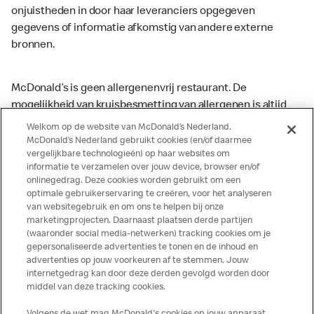
onjuistheden in door haar leveranciers opgegeven
gegevens of informatie afkomstig van andere externe
bronnen.
McDonald’s is geen allergenenvrij restaurant. De
mogelijkheid van kruisbesmetting van allergenen is altijd
aanwezig. McDonald’s kan zodoende niet garanderen dat
Welkom op de website van McDonald’s Nederland.
haar producten geen sporen van allergenen bevatten.
McDonald’s Nederland gebruikt cookies (en/of daarmee
vergelijkbare technologieën) op haar websites om
McDonald’s aanvaardt daarom geen aansprakelijkheid
informatie te verzamelen over jouw device, browser en/of
indien een gast als gevolg van het binnenkrijgen van (een
onlinegedrag. Deze cookies worden gebruikt om een
spoor van) een allergeen lichamelijke klachten krijgt. Alle
optimale gebruikerservaring te creëren, voor het analyseren
producten kunnen sporen bevatten van dierlijke
van websitegebruik en om ons te helpen bij onze
marketingprojecten. Daarnaast plaatsen derde partijen
ingrediënten. McDonald’s streeft er naar om de
(waaronder social media-netwerken) tracking cookies om je
voedingswaarde- en allergeneninformatie altijd up to date
gepersonaliseerde advertenties te tonen en de inhoud en
te houden. De verstrekte informatie is alleen van
advertenties op jouw voorkeuren af te stemmen. Jouw
toepassing op de in Nederland verkochte producten. Voor
internetgedrag kan door deze derden gevolgd worden door
middel van deze tracking cookies.
meer informatie over voedingswaarden en allergenen kijk
op de McDonald's website of in de McDonald’s App.