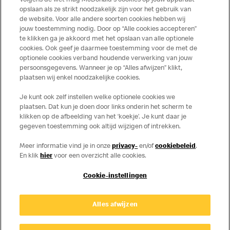
Volgens de wet mag McDonald's cookies op jouw apparaat
Publicatiefouten voorbehouden.
opslaan als ze strikt noodzakelijk zijn voor het gebruik van
de website. Voor alle andere soorten cookies hebben wij
jouw toestemming nodig. Door op “Alle cookies accepteren”
te klikken ga je akkoord met het opslaan van alle optionele
cookies. Ook geef je daarmee toestemming voor de met de
Over ons
optionele cookies verband houdende verwerking van jouw
persoonsgegevens. Wanneer je op “Alles afwijzen” klikt,
Services
plaatsen wij enkel noodzakelijke cookies.
Je kunt ook zelf instellen welke optionele cookies we
Contact
plaatsen. Dat kun je doen door links onderin het scherm te
klikken op de afbeelding van het ‘koekje’. Je kunt daar je
gegeven toestemming ook altijd wijzigen of intrekken.
Meer informatie vind je in onze
privacy-
en/of
cookiebeleid
.
En klik
hier
voor een overzicht alle cookies.
Cookie-instellingen
Disclaimer
Alles afwijzen
Privacy
Cookies
© Copyright © 2026 McDonald's Nederland.