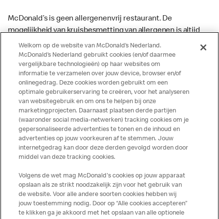
McDonald’s is geen allergenenvrij restaurant. De
mogelijkheid van kruisbesmetting van allergenen is altijd
aanwezig. McDonald’s kan zodoende niet garanderen dat
Welkom op de website van McDonald’s Nederland.
haar producten geen sporen van allergenen bevatten.
McDonald’s Nederland gebruikt cookies (en/of daarmee
vergelijkbare technologieën) op haar websites om
McDonald’s aanvaardt daarom geen aansprakelijkheid
informatie te verzamelen over jouw device, browser en/of
indien een gast als gevolg van het binnenkrijgen van (een
onlinegedrag. Deze cookies worden gebruikt om een
spoor van) een allergeen lichamelijke klachten krijgt. Alle
optimale gebruikerservaring te creëren, voor het analyseren
producten kunnen sporen bevatten van dierlijke
van websitegebruik en om ons te helpen bij onze
marketingprojecten. Daarnaast plaatsen derde partijen
ingrediënten. McDonald’s streeft er naar om de
(waaronder social media-netwerken) tracking cookies om je
voedingswaarde- en allergeneninformatie altijd up to date
gepersonaliseerde advertenties te tonen en de inhoud en
te houden. De verstrekte informatie is alleen van
advertenties op jouw voorkeuren af te stemmen. Jouw
toepassing op de in Nederland verkochte producten. Voor
internetgedrag kan door deze derden gevolgd worden door
middel van deze tracking cookies.
meer informatie over voedingswaarden en allergenen kijk
op de McDonald's website of in de McDonald’s App.
Volgens de wet mag McDonald's cookies op jouw apparaat
Publicatiefouten voorbehouden.
opslaan als ze strikt noodzakelijk zijn voor het gebruik van
de website. Voor alle andere soorten cookies hebben wij
jouw toestemming nodig. Door op “Alle cookies accepteren”
te klikken ga je akkoord met het opslaan van alle optionele