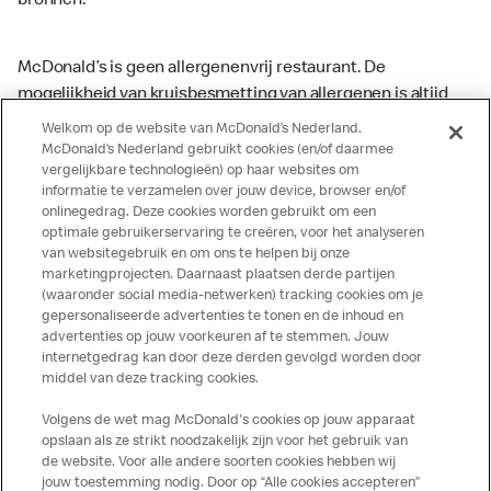
bronnen.
McDonald’s is geen allergenenvrij restaurant. De
mogelijkheid van kruisbesmetting van allergenen is altijd
aanwezig. McDonald’s kan zodoende niet garanderen dat
Welkom op de website van McDonald’s Nederland.
haar producten geen sporen van allergenen bevatten.
McDonald’s Nederland gebruikt cookies (en/of daarmee
vergelijkbare technologieën) op haar websites om
McDonald’s aanvaardt daarom geen aansprakelijkheid
informatie te verzamelen over jouw device, browser en/of
indien een gast als gevolg van het binnenkrijgen van (een
onlinegedrag. Deze cookies worden gebruikt om een
spoor van) een allergeen lichamelijke klachten krijgt. Alle
optimale gebruikerservaring te creëren, voor het analyseren
producten kunnen sporen bevatten van dierlijke
van websitegebruik en om ons te helpen bij onze
marketingprojecten. Daarnaast plaatsen derde partijen
ingrediënten. McDonald’s streeft er naar om de
(waaronder social media-netwerken) tracking cookies om je
voedingswaarde- en allergeneninformatie altijd up to date
gepersonaliseerde advertenties te tonen en de inhoud en
te houden. De verstrekte informatie is alleen van
advertenties op jouw voorkeuren af te stemmen. Jouw
toepassing op de in Nederland verkochte producten. Voor
internetgedrag kan door deze derden gevolgd worden door
middel van deze tracking cookies.
meer informatie over voedingswaarden en allergenen kijk
op de McDonald's website of in de McDonald’s App.
Volgens de wet mag McDonald's cookies op jouw apparaat
Publicatiefouten voorbehouden.
opslaan als ze strikt noodzakelijk zijn voor het gebruik van
de website. Voor alle andere soorten cookies hebben wij
jouw toestemming nodig. Door op “Alle cookies accepteren”